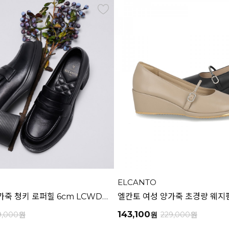
ELCANTO
엘칸토 여성 소가죽 청키 로퍼힐 6cm LCWD43U613
143,100
9,000
원
원
229,000
원