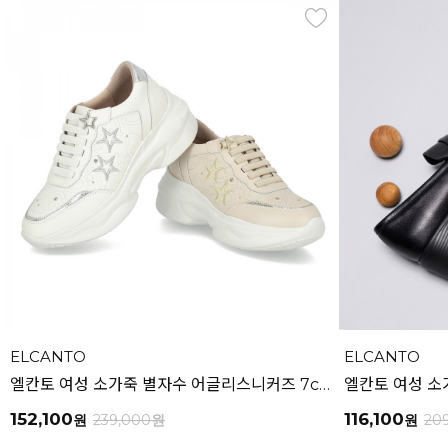
ELCANTO
ELCANTO
엘칸토 여성 소가죽 별자수 어글리스니커즈 7cm LCWS02U613
152,100
116,100
원
239,000
원
원
20