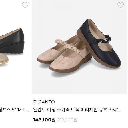
ELCANTO
엘칸토 여성 양가죽 초경량 웨지펌프스 5CM LCWD39U613
엘칸토 여성 소가죽 보석 메리제인 슈즈 3.5CM LCWC40U613
143,100
원
259,000
원