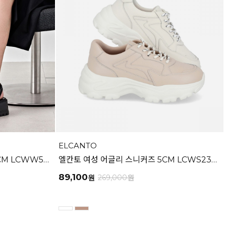
ELCANTO
엘칸토 여성 트위드 청키 샌들 6CM LCWW56U626
엘칸토 여성 어글리 스니커즈 5CM LCWS23U613
89,100
원
269,000
원