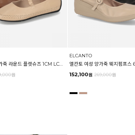
ELCANTO
엘칸토 여성 양가죽 라운드 플렛슈즈 1CM LCWD71U613
152,100
9,000
원
원
269,000
원