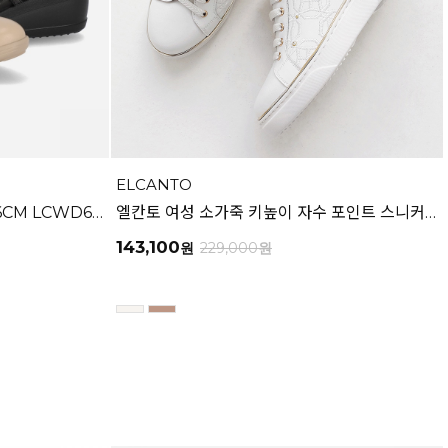
ELCANTO
엘칸토 여성 양가죽 웨지펌프스 6CM LCWD67U613
엘칸토 여성 소가죽 키높이 자수 포인트 스니커즈 3.5cm LCWS79U613
143,100
원
229,000
원