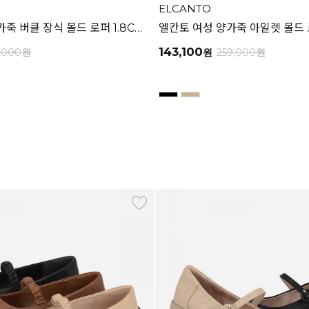
ELCANTO
엘칸토 여성 소가죽 버클 장식 몰드 로퍼 1.8CM LCWC43U613
143,100
,000
원
원
259,000
원