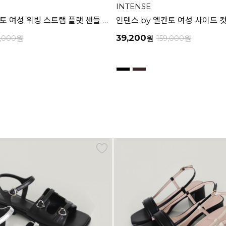
INTENSE
인텐스 by 엘칸토 여성 위빙 스트랩 플랫 샌들 2.5cm LCWW05I626
39,200
9,000
원
원
159,000
원