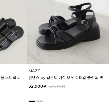
MAZZ
인텐스 by 엘칸토 남성 와이드 더블 스트랩 버클 슬라이드 3.5cm LCMW62I626
인텐스 by 엘칸토 여성 보우 디테일 플랫폼 샌들 5cm LCWW45I626
32,900
원
159,000
원