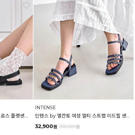
INTENSE
인텐스 by 엘칸토 여성 와이드 크로스 플랫샌들 1.5cm LCWW15I626
인텐스 by 엘칸토 여성 멀티 스트랩 미드힐 샌들 4cm LCWW49I626
32,900
원
159,000
원