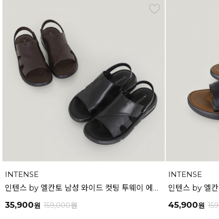
INTENSE
INTENSE
인텐스 by 엘칸토 남성 와이드 컷팅 투웨이 에어솔 샌들 3cm LCMW50I626
35,900
45,900
원
159,000
원
원
15