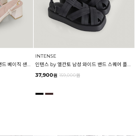
INTENSE
인텐스 by 엘칸토 여성 볼륨 원 밴드 베이직 샌들 5cm LCWW02I626
인텐스 by 엘칸토 남성 와이드 밴드 스퀘어 플랫폼 샌들 4.5cm LCMW58I626
37,900
원
159,000
원