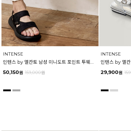
INTENSE
INTENSE
인텐스 by 엘칸토 남성 미니도트 포인트 투웨이 샌들 3cm LCMW60I626
50,150
29,900
원
159,000
원
원
15