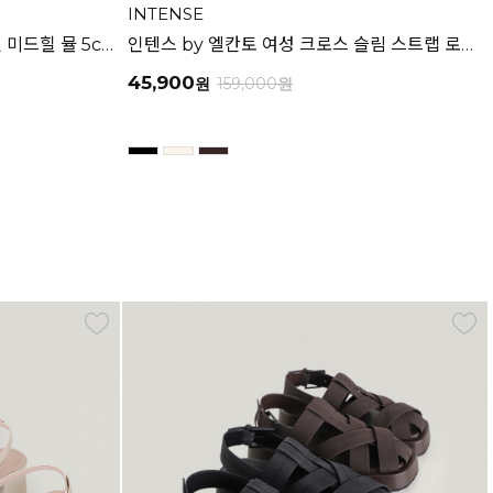
INTENSE
인텐스 by 엘칸토 여성 사이드 컷 미드힐 뮬 5cm LCWW03I626
인텐스 by 엘칸토 여성 크로스 슬림 스트랩 로우 힐 샌들 3cm LCWW06I626
45,900
원
159,000
원