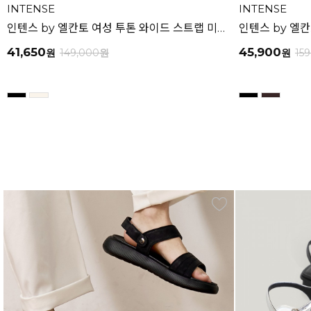
INTENSE
INTENSE
인텐스 by 엘칸토 여성 투톤 와이드 스트랩 미드힐 샌들 5cm LCWW00I626
41,650
45,900
원
149,000
원
원
15