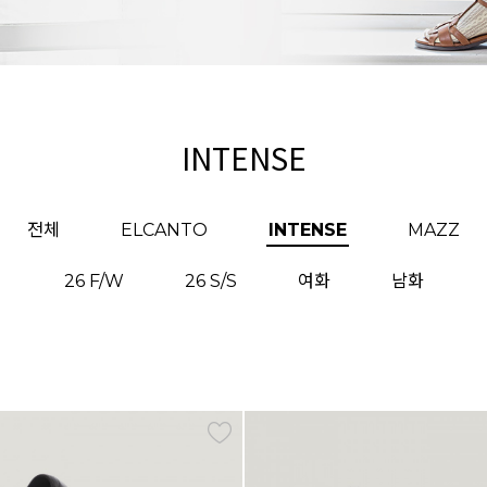
INTENSE
전체
ELCANTO
INTENSE
MAZZ
26 F/W
26 S/S
여화
남화