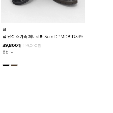
딥
딥 남성 소가죽 페니로퍼 3cm DPMD81D339
39,800
원
199,000
원