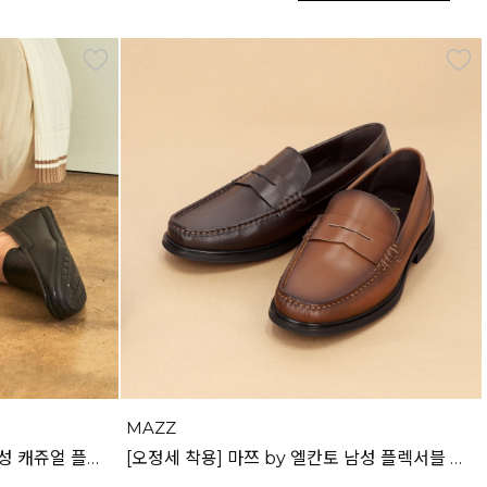
MAZZ
[안보현 착용] 마쯔 by 엘칸토 남성 캐쥬얼 플렉시블 로퍼 2cm LCMC93M313
[오정세 착용] 마쯔 by 엘칸토 남성 플렉서블 페니로퍼 2.5cm LCMD09M313