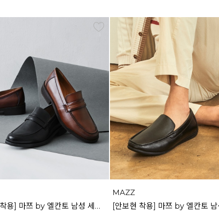
MAZZ
[아스트로 라키 착용] 마쯔 by 엘칸토 남성 세미 로퍼 3.5cm LCMD41I111