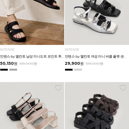
INTENSE
INTENSE
인텐스 by 엘칸토 남성 미니도트 포인트 투웨이 샌들 3cm LCMW60I626
인텐스 by 엘칸토 여성 미니 버클 플랫 샌들 1.5cm LCWW04I626
50,150
29,900
원
159,000
원
원
159,000
원