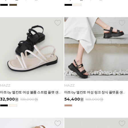
MAZZ
MAZZ
마쯔 by 엘칸토 여성 볼륨 스트랩 플랫 샌들 2cm LCWW58M626
마쯔 by 엘칸토 여성 링크 장식 플랫폼 샌들 6cm LCWW50M626
32,900
54,400
원
159,000
원
원
169,000
원