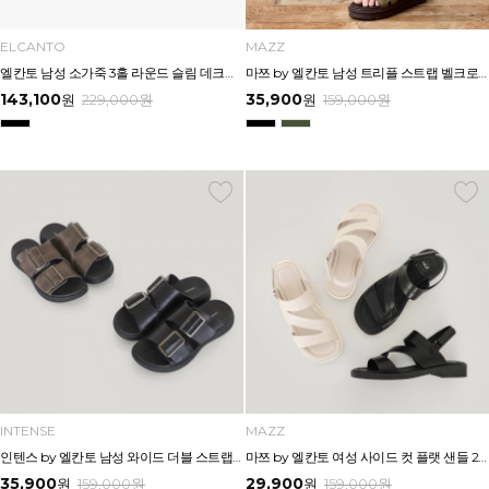
ELCANTO
MAZZ
엘칸토 남성 소가죽 3홀 라운드 슬림 데크슈즈 3cm LCMC95U613
마쯔 by 엘칸토 남성 트리플 스트랩 벨크로 슬라이드 4.5cm LCMW61M626
143,100
35,900
원
229,000
원
원
159,000
원
INTENSE
MAZZ
인텐스 by 엘칸토 남성 와이드 더블 스트랩 버클 슬라이드 3.5cm LCMW62I626
마쯔 by 엘칸토 여성 사이드 컷 플랫 샌들 2.5cm LCWW65M626
35,900
29,900
원
159,000
원
원
159,000
원