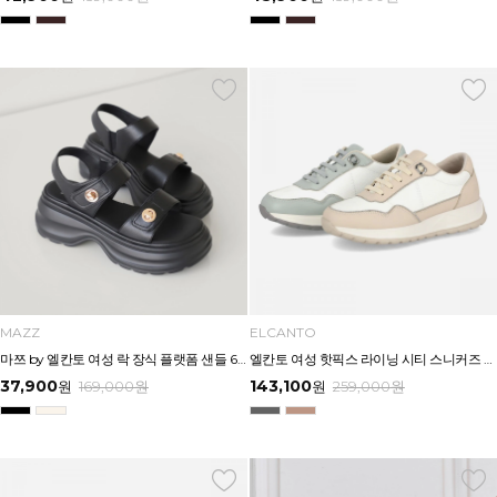
MAZZ
ELCANTO
마쯔 by 엘칸토 여성 락 장식 플랫폼 샌들 6cm LCWW54M626
엘칸토 여성 핫픽스 라이닝 시티 스니커즈 3.5CM LCWS27U613
37,900
143,100
원
169,000
원
원
259,000
원