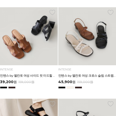
INTENSE
INTENSE
인텐스 by 엘칸토 여성 사이드 컷 미드힐 뮬 5cm LCWW03I626
인텐스 by 엘칸토 여성 크로스 슬림 스트랩 로우 힐 샌들 3cm LCWW06I626
39,200
45,900
원
159,000
원
원
159,000
원