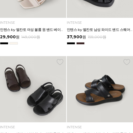
INTENSE
INTENSE
인텐스 by 엘칸토 여성 볼륨 원 밴드 베이직 샌들 5cm LCWW02I626
인텐스 by 엘칸토 남성 와이드 밴드 스퀘어 플랫폼 샌들 4.5cm LCMW58I626
29,900
37,900
원
149,000
원
원
159,000
원
INTENSE
INTENSE