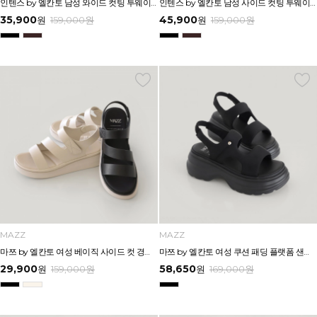
인텐스 by 엘칸토 남성 와이드 컷팅 투웨이 에어솔 샌들 3cm LCMW50I626
인텐스 by 엘칸토 남성 사이드 컷팅 투웨이 샌들 2.5cm LCMW49I626
35,900
45,900
원
159,000
원
원
159,000
원
MAZZ
MAZZ
마쯔 by 엘칸토 여성 베이직 사이드 컷 경량 컴포트 샌들 3.5cm LCWW64M626
마쯔 by 엘칸토 여성 쿠션 패딩 플랫폼 샌들 6cm LCWW48M626
29,900
58,650
원
159,000
원
원
169,000
원