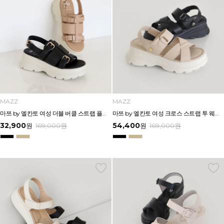
MAZZ
MAZZ
마쯔 by 엘칸토 여성 더블 버클 스트랩 플랫폼 샌들 6cm LCWW34M626
마쯔 by 엘칸토 여성 크로스 스트랩 투 웨이 플랫폼 샌들 6cm LCWW14M626
32,900
54,400
원
169,000
원
원
169,000
원