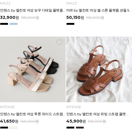
MAZZ
MAZZ
인텐스 by 엘칸토 여성 보우 디테일 플랫폼 샌들 5cm LCWW45I626
마쯔 by 엘칸토 여성 별 스톤 플랫폼 샌들 5cm LCWW26M626
32,900
50,150
원
159,000
원
원
159,000
원
INTENSE
INTENSE
인텐스 by 엘칸토 여성 투톤 와이드 스트랩 미드힐 샌들 5cm LCWW00I626
인텐스 by 엘칸토 여성 위빙 스트랩 플랫 샌들 2.5cm LCWW05I626
41,650
45,900
원
149,000
원
원
159,000
원