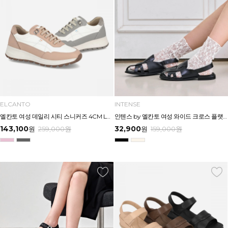
ELCANTO
INTENSE
엘칸토 여성 데일리 시티 스니커즈 4CM LCWS26U613
인텐스 by 엘칸토 여성 와이드 크로스 플랫샌들 1.5cm LCWW15I626
143,100
32,900
원
259,000
원
원
159,000
원