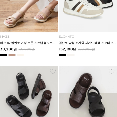
MAZZ
ELCANTO
마쯔 by 엘칸토 여성 스톤 스트랩 컴포트 샌들 3.5cm LCWW07M626
엘칸토 남성 소가죽 사이드 배색 스포티 스니커즈 3.5cm LCMS34U613
39,200
152,100
원
159,000
원
원
239,000
원