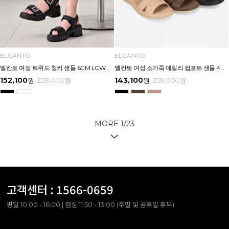
ELCANTO
ELCANTO
엘칸토 여성 트위드 청키 샌들 6CM LCWW56U626
엘칸토 여성 소가죽 데일리 컴포트 샌들 4CM LCWW92U626
152,100
143,100
원
239,000
원
원
259,000
원
MORE
1
/
23
고객센터 :
1566-0659
평일 10:00 - 16:00 | 점심 11:50 - 13:00 (주말 및 공휴일 휴무)