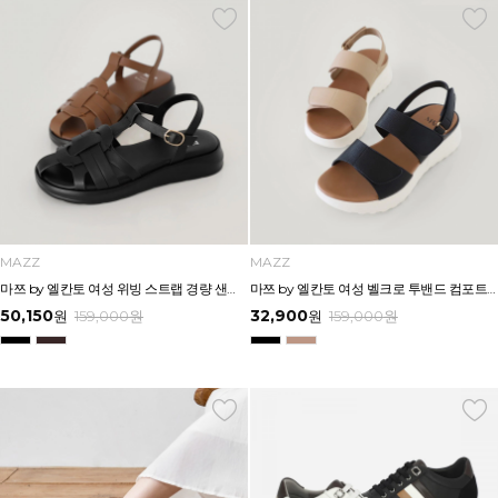
MAZZ
MAZZ
마쯔 by 엘칸토 여성 위빙 스트랩 경량 샌들 3.5cm LCWW53M626
마쯔 by 엘칸토 여성 벨크로 투밴드 컴포트 샌들 4cm LCWW47M626
50,150
32,900
원
159,000
원
원
159,000
원