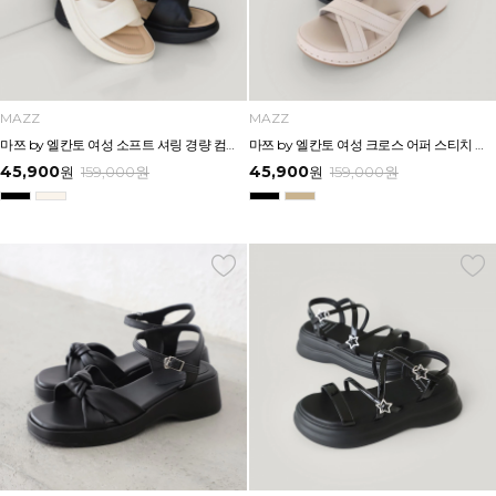
MAZZ
MAZZ
마쯔 by 엘칸토 여성 소프트 셔링 경량 컴포트 샌들 3.5cm LCWW12M626
마쯔 by 엘칸토 여성 크로스 어퍼 스티치 다운 캐주얼 샌들 6.5cm LCWW70M626
45,900
45,900
원
159,000
원
원
159,000
원