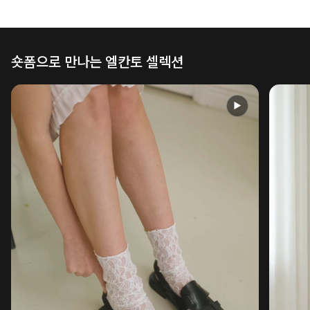
숏폼으로 만나는 엘칸토 셀렉션
▶