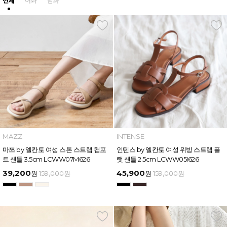
전체
여화
남화
MAZZ
INTENSE
마쯔 by 엘칸토 여성 스톤 스트랩 컴포
인텐스 by 엘칸토 여성 위빙 스트랩 플
트 샌들 3.5cm LCWW07M626
랫 샌들 2.5cm LCWW05I626
39,200
45,900
원
159,000
원
원
159,000
원