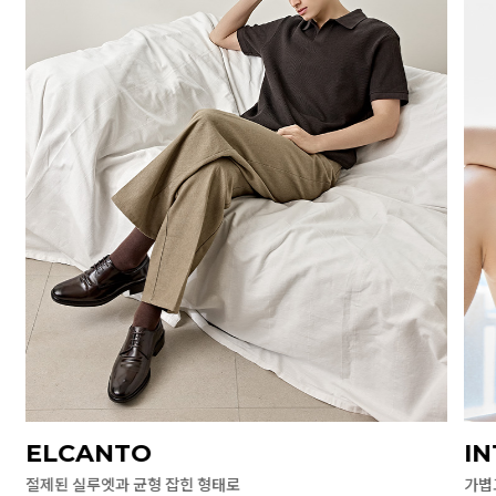
ELCANTO
I
절제된 실루엣과 균형 잡힌 형태로
가볍