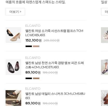
여름의 흐름에 자연스럽게 스며드는 스타일.
일상
더보기 >
더
ELCANTO
엘칸토 여성 소가죽 사선스트랩 펌프스 7CM
LCWD65U613
152,100
원
269,000
원
ELCANTO
엘칸토 남성 천연 소가죽 경량 엠보 피끈 드레
스화 4CM LCMD37U613
89,100
원
199,000
원
ELCANTO
엘칸토 남성 데일리 스니커즈 3CM LCMS81U
613
89,100
원
199,000
원