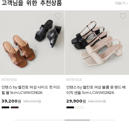
고객님을 위한 추천상품
더보기 >
INTENSE
INTENSE
인텐스 by 엘칸토 여성 볼륨 원 밴드 베
인텐스 by 엘칸토 여성 와이드 스트랩
이직 샌들 5cm LCWW02I626
버클 포인트 샌들 6cm LCWW17I626
29,900
49,600
원
149,000
원
원
169,000
원