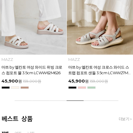
INTENSE
MAZZ
인텐스 by 엘칸토 여성 와이드 스트랩
인텐스 by 엘칸토 여성 보우 디테일 플
버클 포인트 샌들 6cm LCWW17I626
랫폼 샌들 5cm LCWW45I626
49,600
32,900
원
169,000
원
원
159,000
원
베스트 상품
더보기 >