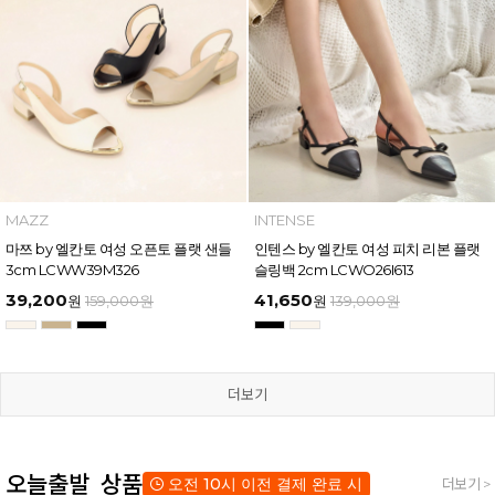
MAZZ
INTENSE
마쯔 by 엘칸토 여성 오픈토 플랫 샌들
인텐스 by 엘칸토 여성 피치 리본 플랫
3cm LCWW39M326
슬링백 2cm LCWO26I613
39,200
41,650
원
159,000
원
원
139,000
원
더보기
오늘출발 상품
오전 10시 이전 결제 완료 시
더보기 >