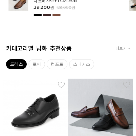
니 로퍼 3.5cm LCMD82I111
39,200
원
129,000
원
카테고리별 남화 추천상품
더보기 >
드레스
로퍼
컴포트
스니커즈