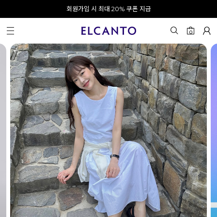
오전 10시 이전 결제 완료 시 오늘 출발!
카카오 채널 추가 시 10% 쿠폰 증정
회원가입 시 최대 20% 쿠폰 지급
0