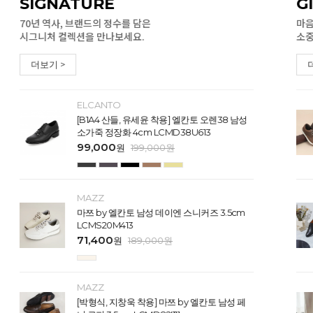
SIGNATURE
G
70년 역사, 브랜드의 정수를 담은
마음
시그니처 컬렉션을 만나보세요.
소중
더보기 >
ELCANTO
[B1A4 산들, 유세윤 착용] 엘칸토 오렌38 남성
소가죽 정장화 4cm LCMD38U613
99,000
원
199,000
원
MAZZ
마쯔 by 엘칸토 남성 데이엔 스니커즈 3.5cm
LCMS20M413
71,400
원
189,000
원
MAZZ
[박형식, 지창욱 착용] 마쯔 by 엘칸토 남성 페