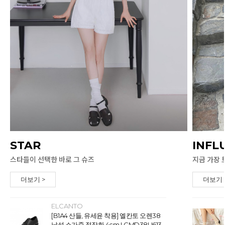
STAR
INFL
스타들이 선택한 바로 그 슈즈
지금 가장 
더보기 >
더보기 
ELCANTO
[B1A4 산들, 유세윤 착용] 엘칸토 오렌38
남성 소가죽 정장화 4cm LCMD38U613