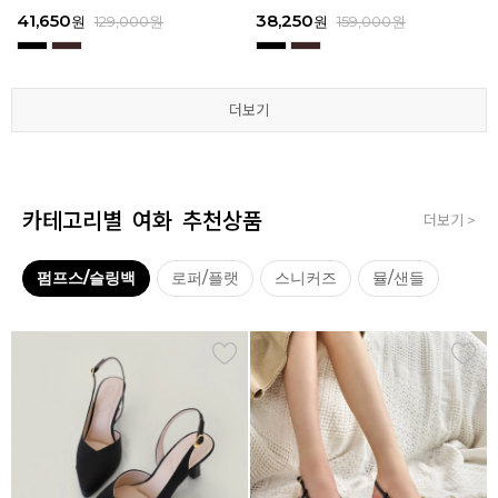
3
I111
3
I111
67,150
41,650
38,250
41,650
67,150
41,650
62,900
38,250
39,200
41,650
62,900
38,250
원
원
원
원
원
원
179,000
179,000
129,000
129,000
129,000
129,000
원
원
원
원
원
원
원
원
원
원
원
원
129,000
159,000
159,000
179,000
159,000
179,000
원
원
원
원
원
원
더보기
더보기
더보기
더보기
더보기
더보기
카테고리별 여화 추천상품
더보기 >
펌프스/슬링백
로퍼/플랫
스니커즈
뮬/샌들