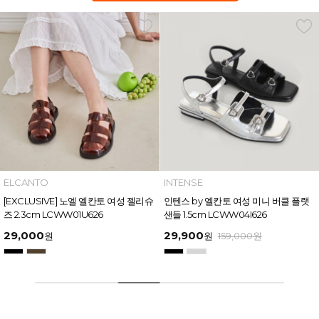
INTENSE
MAZZ
인텐스 by 엘칸토 여성 미니 버클 플랫
마쯔 by 엘칸토 여성 링크 장식 플랫폼
샌들 1.5cm LCWW04I626
샌들 6cm LCWW50M626
29,900
54,400
원
159,000
원
원
169,000
원