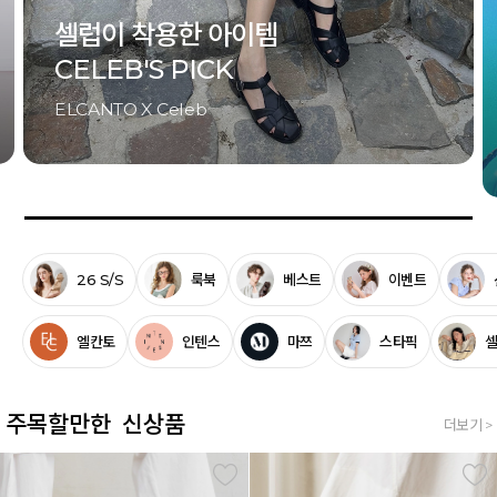
Last Summer
썸머 시즌 오프
UP TO 81%
26 S/S
룩북
베스트
이벤트
엘칸토
인텐스
마쯔
스타픽
주목할만한 신상품
더보기 >