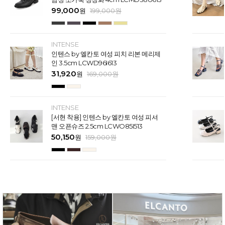
99,000
원
199,000
원
INTENSE
인텐스 by 엘칸토 여성 피치 리본 메리제
인 3.5cm LCWD96I613
31,920
원
169,000
원
INTENSE
[서현 착용] 인텐스 by 엘칸토 여성 피셔
맨 오픈슈즈 2.5cm LCWO85I513
50,150
원
159,000
원