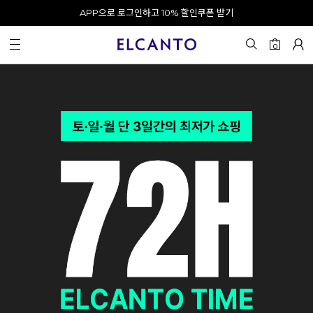
APP으로 로그인하고 10% 할인쿠폰 받기
오전 10시 이전 결제 완료 시 오늘 출발!
카카오 채널 추가 시 10% 쿠폰 증정
회원가입 시 최대 20% 쿠폰 지급
0