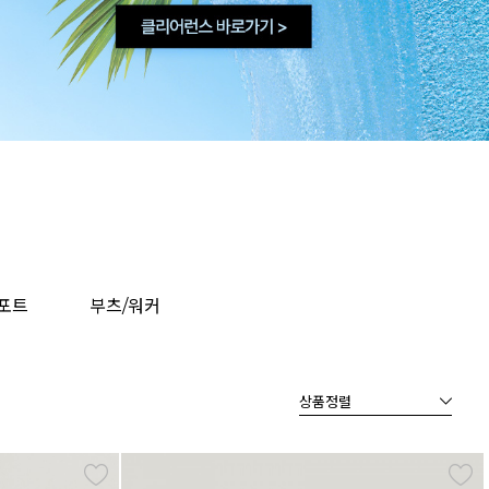
포트
부츠/워커