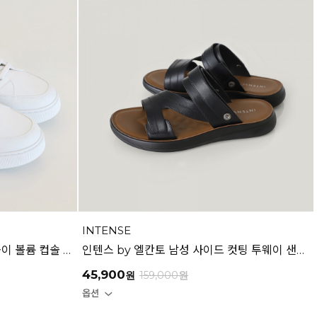
INTENSE
마쯔 by 엘칸토 남성 데일리 키높이 볼륨 컵솔 스니커즈 3.5cm LCMS60M613
인텐스 by 엘칸토 남성 사이드 컷팅 투웨이 샌들 2.5cm LCMW49I626
45,900
원
159,000
원