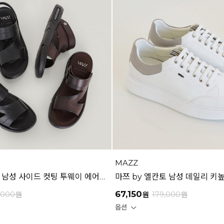
MAZZ
마쯔 by 엘칸토 남성 사이드 컷팅 투웨이 에어솔 샌들 3cm LCMW55M626
67,150
,000
원
원
179,000
원