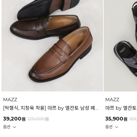
MAZZ
MAZZ
[박형식, 지창욱 착용] 마쯔 by 엘칸토 남성 페니 로퍼 3.5cm LCMD82I111
39,200
35,900
원
129,000
원
원
159