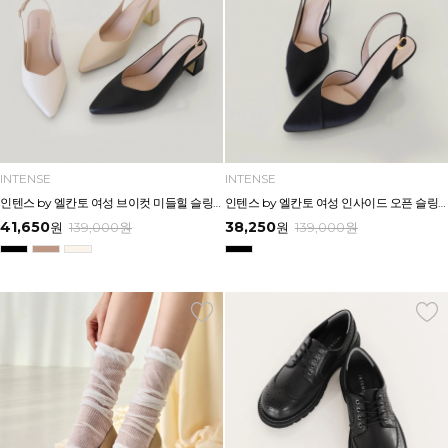
INTENSE
INTENSE
인텐스 by 엘칸토 여성 브이컷 미들힐 슬링백 5cm LCWO27I613
인텐스 by 엘칸토 여성 인사이드 오픈 슬링백 7cm LCWO43I613
41,650
38,250
원
139,000
원
원
139,000
원