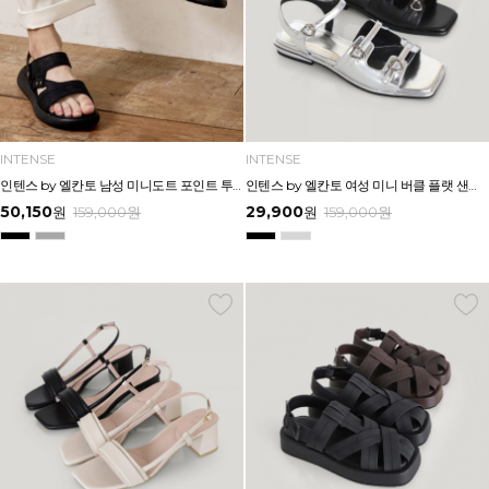
INTENSE
INTENSE
인텐스 by 엘칸토 남성 미니도트 포인트 투웨이 샌들 3cm LCMW60I626
인텐스 by 엘칸토 여성 미니 버클 플랫 샌들 1.5cm LCWW04I626
50,150
29,900
원
159,000
원
원
159,000
원