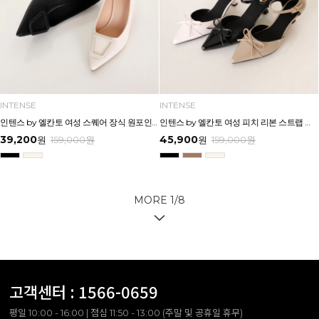
INTENSE
INTENSE
인텐스 by 엘칸토 여성 스퀘어 장식 원포인트 스틸레토 펌프스 7cm LCWD50I613
인텐스 by 엘칸토 여성 피치 리본 스트랩 키튼힐 5cm LCWO28I613
39,200
45,900
원
159,000
원
원
159,000
원
MORE
1
/
8
고객센터 :
1566-0659
평일 10:00 - 16:00 | 점심 11:50 - 13:00 (주말 및 공휴일 휴무)