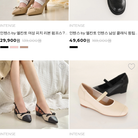
INTENSE
INTENSE
인텐스 by 엘칸토 여성 피치 리본 펌프스 7cm LCWD95I613
인텐스 by 엘칸토 인텐스 남성 클래식 윙팁 볼륨 드레스 3cm LCMD30I613
29,900
49,600
원
139,000
원
원
169,000
원
INTENSE
INTENSE