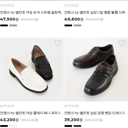
INTENSE
INTENSE
인텐스 by 엘칸토 여성 보석 스트랩 슬링백 샌들 4cm LCWW18I626
인텐스 by 엘칸토 남성 U팁 봉합 볼륨 드레스 3cm LCMD29I613
47,900
49,600
원
169,000
원
원
169,000
원
INTENSE
INTENSE
인텐스 by 엘칸토 여성 클래식 페니 로퍼 2cm LCWD76I613
인텐스 by 엘칸토 남성 경량 밴딩 드레스 3cm LCMF58I613
43,200
39,200
원
159,000
원
원
149,000
원