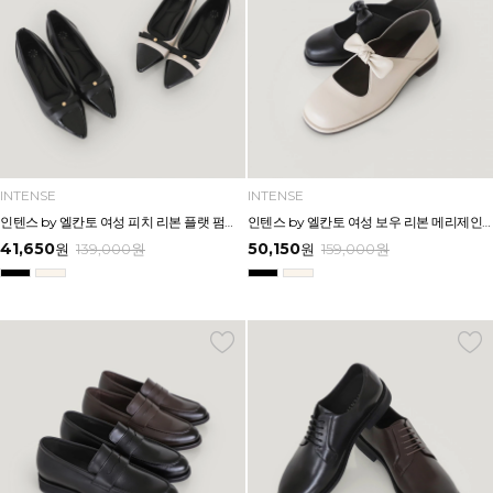
INTENSE
INTENSE
인텐스 by 엘칸토 여성 피치 리본 플랫 펌프스 2cm LCWD26I639
인텐스 by 엘칸토 여성 보우 리본 메리제인 슈즈 2.5cm LCWD25I639
41,650
50,150
원
139,000
원
원
159,000
원