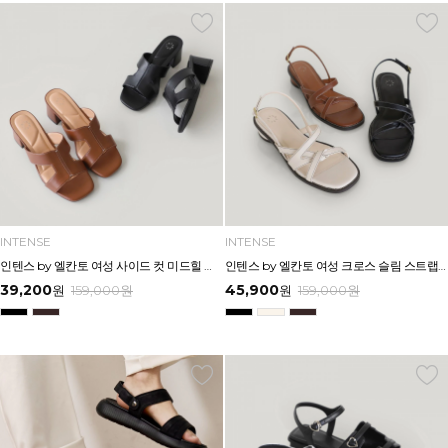
INTENSE
INTENSE
인텐스 by 엘칸토 여성 사이드 컷 미드힐 뮬 5cm LCWW03I626
인텐스 by 엘칸토 여성 크로스 슬림 스트랩 로우 힐 샌들 3cm LCWW06I626
39,200
45,900
원
159,000
원
원
159,000
원