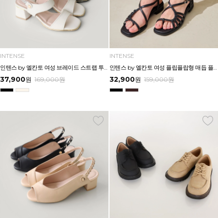
INTENSE
INTENSE
인텐스 by 엘칸토 여성 브레이드 스트랩 투웨이 샌들 5cm LCWW46I626
인텐스 by 엘칸토 여성 플립플랍형 매듭 플랫 샌들 2cm LCWW44I626
37,900
32,900
원
169,000
원
원
159,000
원