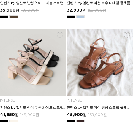
인텐스 by 엘칸토 남성 와이드 더블 스트랩 버클 슬라이드 3.5cm LCMW62I626
인텐스 by 엘칸토 여성 보우 디테일 플랫폼 샌들 5cm LCWW45I626
35,900
32,900
원
159,000
원
원
159,000
원
INTENSE
INTENSE
인텐스 by 엘칸토 여성 투톤 와이드 스트랩 미드힐 샌들 5cm LCWW00I626
인텐스 by 엘칸토 여성 위빙 스트랩 플랫 샌들 2.5cm LCWW05I626
41,650
45,900
원
149,000
원
원
159,000
원