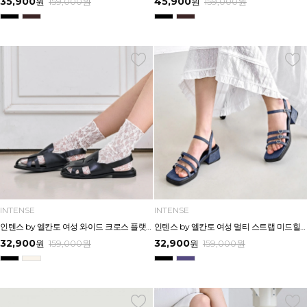
35,900
45,900
원
159,000
원
원
159,000
원
INTENSE
INTENSE
인텐스 by 엘칸토 여성 와이드 크로스 플랫샌들 1.5cm LCWW15I626
인텐스 by 엘칸토 여성 멀티 스트랩 미드힐 샌들 4cm LCWW49I626
32,900
32,900
원
159,000
원
원
159,000
원