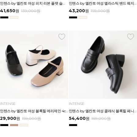
인텐스 by 엘칸토 여성 피치 리본 플랫 슬링백 2cm LCWO26I613
인텐스 by 엘칸토 여성 엘라스틱 밴드 웨지 힐 5cm LCWD99I613
41,650
43,200
원
139,000
원
원
159,000
원
INTENSE
INTENSE
인텐스 by 엘칸토 여성 블록힐 메리제인 4cm LCWD98I613
인텐스 by 엘칸토 여성 클래식 블록힐 페니로퍼 5.5cm LCWD51I613
29,900
54,400
원
159,000
원
원
169,000
원