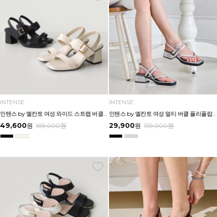
INTENSE
INTENSE
인텐스 by 엘칸토 여성 와이드 스트랩 버클 포인트 샌들 6cm LCWW17I626
인텐스 by 엘칸토 여성 멀티 버클 플리플랍형 미드힐 샌들 4cm LCWW24I626
49,600
29,900
원
169,000
원
원
159,000
원