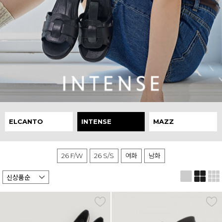
ELCANTO
INTENSE
MAZZ
26 F/W
26 S/S
여화
남화