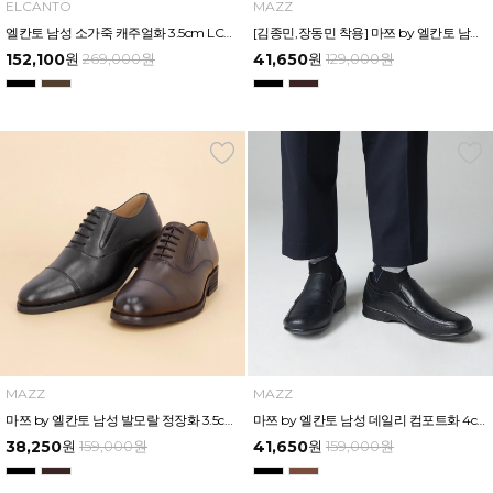
ELCANTO
MAZZ
엘칸토 남성 소가죽 캐주얼화 3.5cm LCMC33U613
[김종민,장동민 착용] 마쯔 by 엘칸토 남성 베이직 정장화 3.5cm LCMD80I111
152,100
원
269,000
원
41,650
원
129,000
원
MAZZ
MAZZ
마쯔 by 엘칸토 남성 발모랄 정장화 3.5cm LCMD43M313
마쯔 by 엘칸토 남성 데일리 컴포트화 4cm LCMF94M326
38,250
원
159,000
원
41,650
원
159,000
원