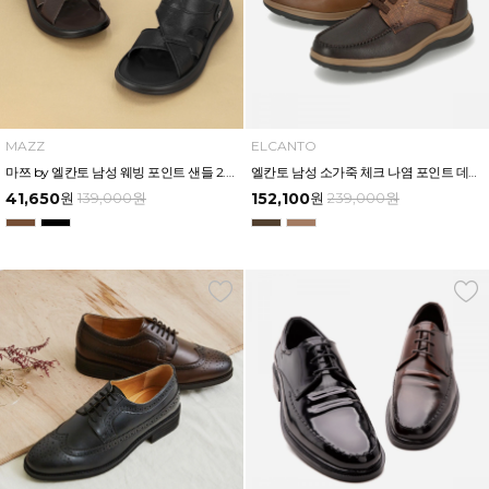
MAZZ
ELCANTO
마쯔 by 엘칸토 남성 웨빙 포인트 샌들 2.5cm LCMW00M426
엘칸토 남성 소가죽 체크 나염 포인트 데크 슈즈 4CM LCMC62U613
41,650
원
139,000
원
152,100
원
239,000
원