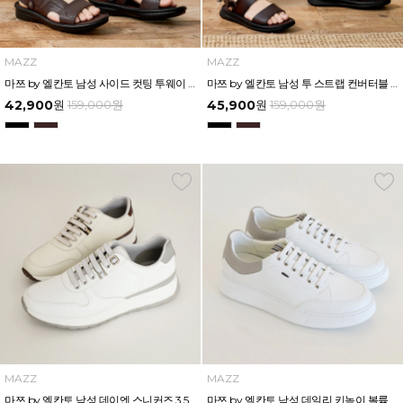
MAZZ
MAZZ
마쯔 by 엘칸토 남성 사이드 컷팅 투웨이 컴포트 샌들 3cm LCMW56M626
마쯔 by 엘칸토 남성 투 스트랩 컨버터블 샌들 2.5cm LCMW54M626
42,900
원
159,000
원
45,900
원
159,000
원
MAZZ
MAZZ
마쯔 by 엘칸토 남성 데이엔 스니커즈 3.5cm LCMS20M413
마쯔 by 엘칸토 남성 데일리 키높이 볼륨 컵솔 스니커즈 3.5cm LCMS60M613