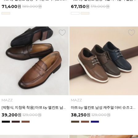
71,400
원
189,000
원
67,150
원
179,000
원
MAZZ
MAZZ
[박형식, 지창욱 착용] 마쯔 by 엘칸토 남성 페니 로퍼 3.5cm LCMD82I111
마쯔 by 엘칸토 남성 캐주얼 더비 슈즈 2.4cm LCMC21M326
39,200
원
129,000
원
38,250
원
129,000
원