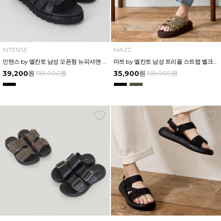
INTENSE
MAZZ
인텐스 by 엘칸토 남성 오픈형 뉴피셔맨 샌들 3cm LCMW88I426
마쯔 by 엘칸토 남성 트리플 스트랩 벨크로 슬라이드 4.5cm LCMW61M626
39,200
원
159,000
원
35,900
원
159,000
원