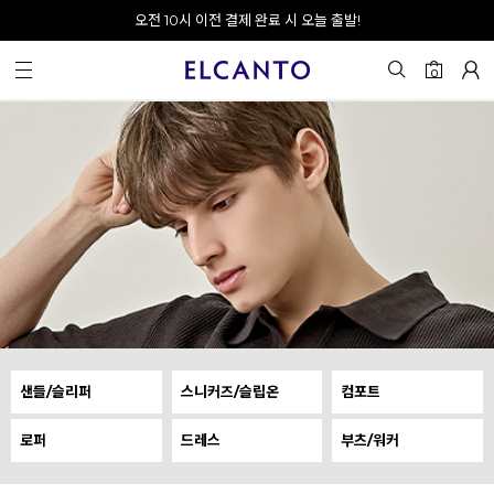
오전 10시 이전 결제 완료 시 오늘 출발!
0
샌들/슬리퍼
스니커즈/슬립온
컴포트
로퍼
드레스
부츠/워커