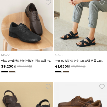
MAZZ
MAZZ
마쯔 by 엘칸토 남성 데일리 컴포트화 4cm LCMF95M111
마쯔 by 엘칸토 남성 X스트랩 샌들 2.5cm LCMW82M326
38,250
원
129,000
원
41,650
원
129,000
원