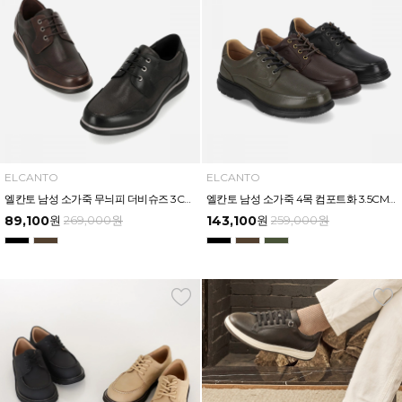
ELCANTO
ELCANTO
엘칸토 남성 소가죽 무늬피 더비슈즈 3CM LCMC35U613
엘칸토 남성 소가죽 4목 컴포트화 3.5CM LCMC34U613
89,100
원
269,000
원
143,100
원
259,000
원