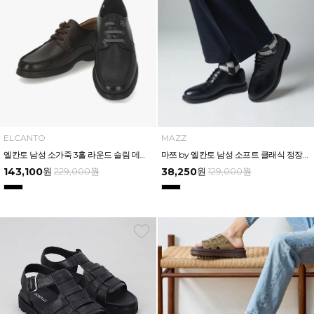
ELCANTO
MAZZ
엘칸토 남성 소가죽 3홀 라운드 슬림 데크슈즈 3cm LCMC95U613
마쯔 by 엘칸토 남성 소프트 클래식 정장화 2.5cm LCMD17M239
143,100
원
229,000
원
38,250
원
129,000
원