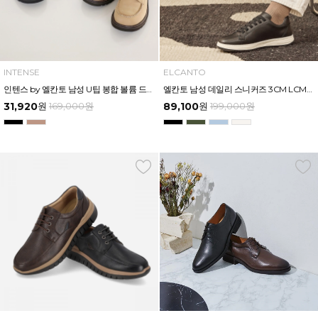
INTENSE
ELCANTO
인텐스 by 엘칸토 남성 U팁 봉합 볼륨 드레스 3cm LCMD29I613
엘칸토 남성 데일리 스니커즈 3CM LCMS81U613
31,920
원
169,000
원
89,100
원
199,000
원