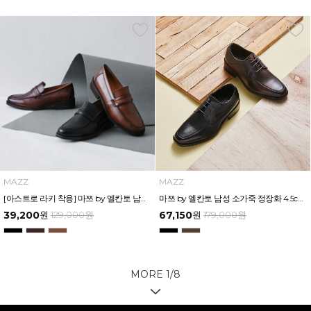
MAZZ
MAZZ
[아스트로 라키 착용] 마쯔 by 엘칸토 남성 세미 로퍼 3.5cm LCMD41I111
마쯔 by 엘칸토 남성 소가죽 정장화 4.5cm LCMD57M326
39,200
원
129,000
원
67,150
원
179,000
원
MORE
1
/
8