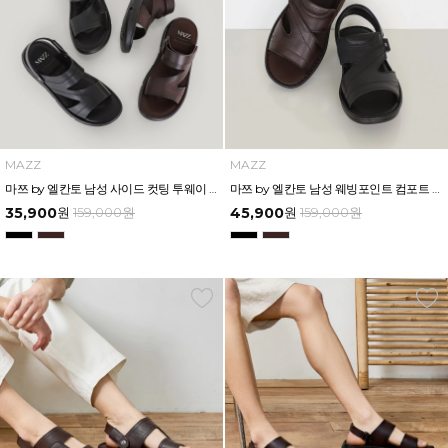
MAZZ
MAZZ
마쯔 by 엘칸토 남성 사이드 컷팅 투웨이 에어솔 샌들 3cm LCMW55M626
마쯔 by 엘칸토 남성 웨빙포인트 컴포트 샌들 3cm LCMW57M626
35,900
원
159,000
원
45,900
원
159,000
원