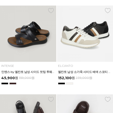
INTENSE
ELCANTO
인텐스 by 엘칸토 남성 사이드 컷팅 투웨이 샌들 2.5cm LCMW49I626
엘칸토 남성 소가죽 사이드 배색 스포티 스니커즈 3.5cm LCMS34U613
45,900
원
159,000
원
152,100
원
239,000
원