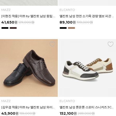
MAZZ
ELCANTO
[이현진 착용] 마쯔 by 엘칸토 남성 윙팁 더비 정장화 3.5cm LCMD81I111
엘칸토 남성 천연 소가죽 경량 엠보 피끈 드레스화 4CM LCMD37U613
41,650
원
129,000
원
89,100
원
199,000
원
MAZZ
ELCANTO
[김우겸 착용] 마쯔 by 엘칸토 남성 와이드 발볼 스퀘어토 정장화 3.5cm LCMD93M313
엘칸토 남성 톤온톤 스포티 스니커즈 3CM LCMS85U613
45,900
원
159,000
원
152,100
원
269,000
원