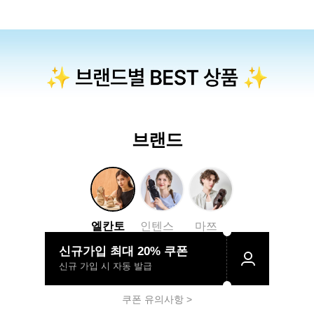
브랜드
엘칸토
인텐스
마쯔
신규가입 최대 20% 쿠폰
신규 가입 시 자동 발급
쿠폰 유의사항 >