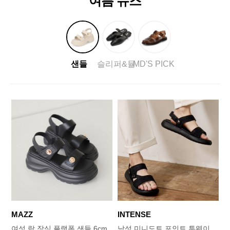
여름 슈즈
샌들
슬리퍼&뮬
MD'S PICK
MAZZ
INTENSE
여성 락 장식 플랫폼 샌들 6cm
남성 미니도트 포인트 투웨이