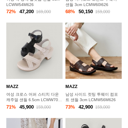
LCWW54M626
샌들 3cm LCMW60I626
72%
47,200
68%
50,150
169,000
159,000
MAZZ
MAZZ
여성 크로스 어퍼 스티치 다운
남성 사이드 컷팅 투웨이 컴포
캐주얼 샌들 6.5cm LCWW70M
트 샌들 3cm LCMW56M626
626
71%
45,900
73%
42,900
159,000
159,000