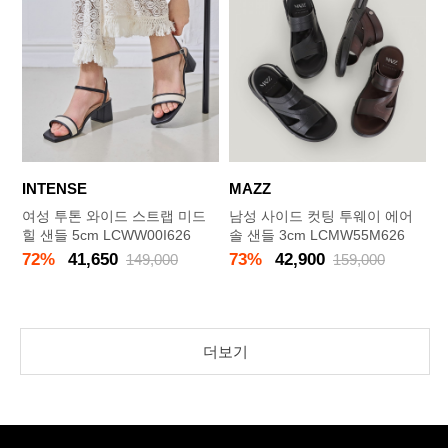
INTENSE
MAZZ
여성 투톤 와이드 스트랩 미드
남성 사이드 컷팅 투웨이 에어
힐 샌들 5cm LCWW00I626
솔 샌들 3cm LCMW55M626
72%
41,650
73%
42,900
149,000
159,000
더보기