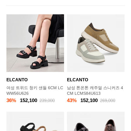
ELCANTO
ELCANTO
여성 트위드 청키 샌들 6CM LC
남성 톤온톤 캐주얼 스니커즈 4
WW56U626
CM LCMS84U613
36%
152,100
43%
152,100
239,000
269,000