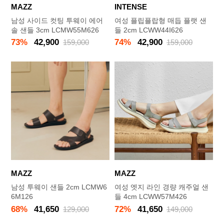
MAZZ
INTENSE
남성 사이드 컷팅 투웨이 에어
여성 플립플랍형 매듭 플랫 샌
솔 샌들 3cm LCMW55M626
들 2cm LCWW44I626
73%
42,900
74%
42,900
159,000
159,000
MAZZ
MAZZ
남성 투웨이 샌들 2cm LCMW6
여성 엣지 라인 경량 캐주얼 샌
6M126
들 4cm LCWW57M426
68%
41,650
72%
41,650
129,000
149,000