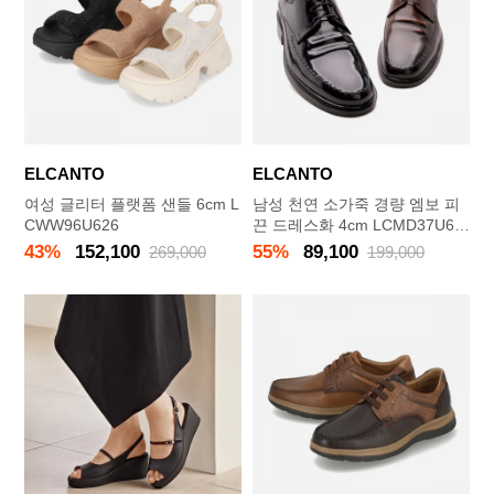
ELCANTO
ELCANTO
여성 글리터 플랫폼 샌들 6cm L
남성 천연 소가죽 경량 엠보 피
CWW96U626
끈 드레스화 4cm LCMD37U61
3
43%
152,100
55%
89,100
269,000
199,000