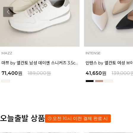
INTENSE
MAZZ
인텐스 by 엘칸토 여성 브이컷 미들힐 슬링백 5cm LCWO27I613
41,650
원
139,000
원
38,250
원
129,000
오늘출발 상품
오전 10시 이전 결제 완료 시