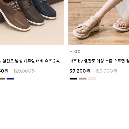
INTENSE
마쯔 by 엘칸토 여성 스톤 스트랩 컴포트 샌들 3.5cm LCWW07M626
00
원
159,000
원
45,900
원
159,000
원