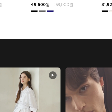
원
31,920
원
169,000
원
29,0
▶