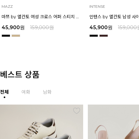
INTENSE
MAZZ
인텐스 by 엘칸토 남성 사이드 컷팅 투웨이 샌들 2.5cm LCMW49I626
45,900
원
159,000
원
45,900
원
159,000
베스트 상품
전체
여화
남화