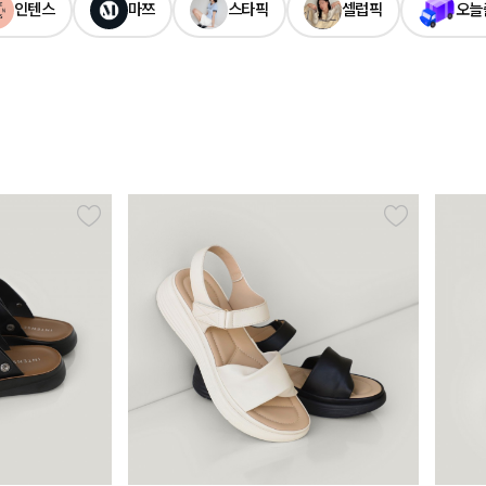
인텐스
마쯔
스타픽
셀럽픽
오늘