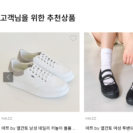
고객님을 위한 추천상품
MAZZ
MAZZ
마쯔 by 엘칸토 여성 투밴드 고프코어 플랫 캐주얼 2.5cm LCWC97M613