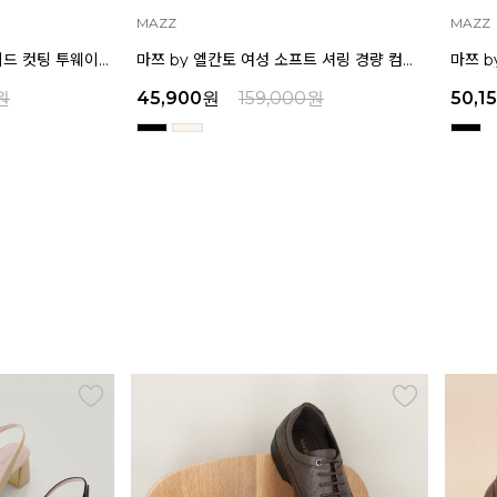
MAZZ
MAZZ
마쯔 by 엘칸토 여성 소프트 셔링 경량 컴포트 샌들 3.5cm LCWW12M626
마쯔 by 엘칸토 여성 별 스톤 플랫폼 샌들 5cm LCWW26M626
원
50,150
원
159,000
원
32,9