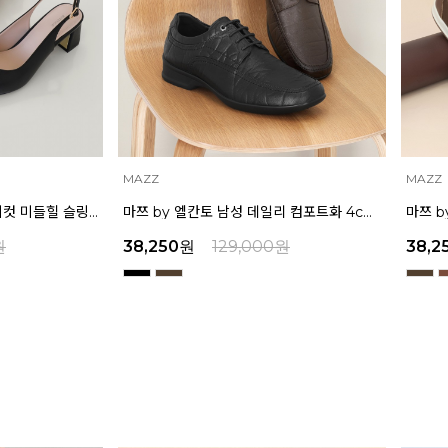
MAZZ
MAZZ
마쯔 by 엘칸토 남성 데일리 컴포트화 4cm LCMF95M111
마쯔 by 엘칸토 남성 캐주얼 더비 슈즈 2.4cm LCMC21M326
원
38,250
원
129,000
원
39,2