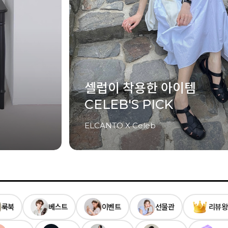
Last Summer
썸머 시즌 오프
UP TO 81%
룩북
베스트
이벤트
선물관
리뷰왕