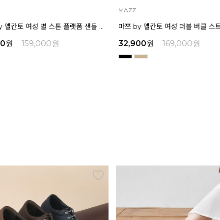
ELCANTO
마쯔 by 엘칸토 여성 더블 버클 스트랩 플랫폼 샌들 6cm LCWW34M626
00
원
169,000
원
29,000
원