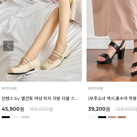
INTENSE
MAZZ
[우주소녀 엑시,홍수아 착용] 인텐스 by 엘칸토 여성 가보시힐 샌들 7cm LCWW08I126
39,200
원
129,000
원
39,200
원
159,000