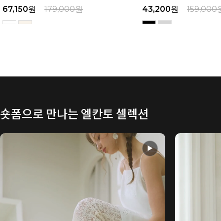
43,200
원
159,000
원
49,600
원
169,000
숏폼으로 만나는 엘칸토 셀렉션
▶