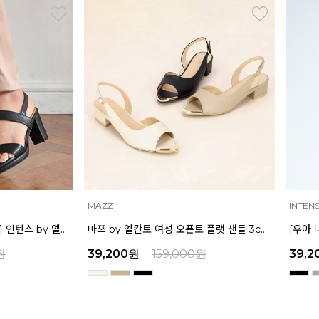
INTENSE
MAZZ
마쯔 by 엘칸토 여성 오픈토 플랫 샌들 3cm LCWW39M326
[우아 나나 착용] 인텐스 by 엘칸토 여성 더블 스트랩 샌들 7cm LCWW35I326
원
39,200
원
159,000
원
32,9