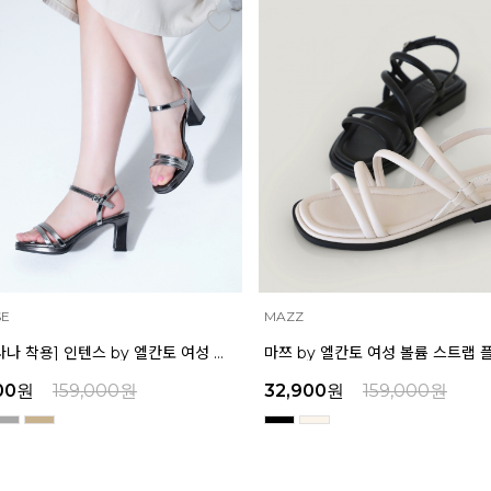
INTENSE
마쯔 by 엘칸토 여성 볼륨 스트랩 플랫 샌들 2cm LCWW58M626
00
원
159,000
원
39,200
원
159,000
원