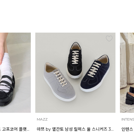
INTENSE
ELCA
마쯔 by 엘칸토 남성 릴렉스 울 스니커즈 3cm LCMS57M613
인텐스 by 엘칸토 여성 피치 리본 메리제인 3.5cm LCWD96I613