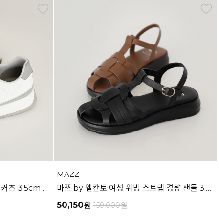
MAZZ
마쯔 by 엘칸토 남성 데이엔 스니커즈 3.5cm LCMS20M413
마쯔 by 엘칸토 여성 위빙 스트랩 경량 샌들 3.5cm LCWW53M626
50,150
원
159,000
원