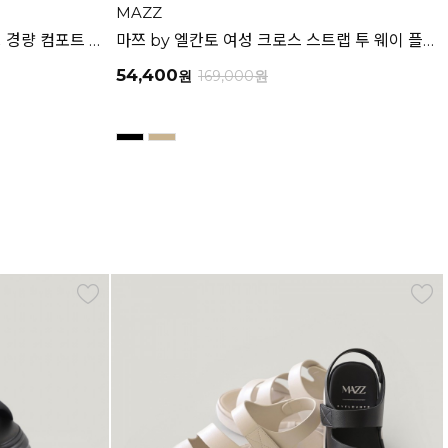
MAZZ
마쯔 by 엘칸토 여성 소프트 셔링 경량 컴포트 샌들 3.5cm LCWW12M626
마쯔 by 엘칸토 여성 크로스 스트랩 투 웨이 플랫폼 샌들 6cm LCWW14M626
54,400
원
169,000
원