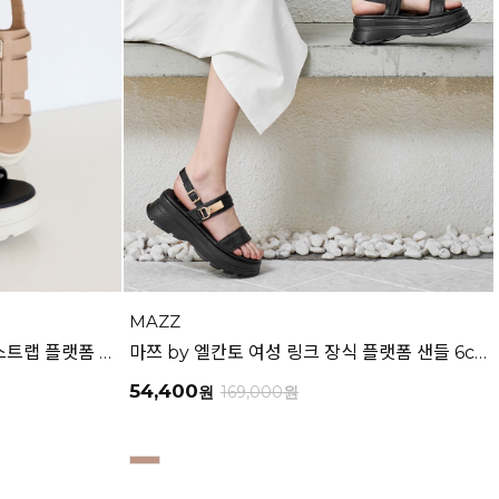
MAZZ
마쯔 by 엘칸토 여성 더블 버클 스트랩 플랫폼 샌들 6cm LCWW34M626
마쯔 by 엘칸토 여성 링크 장식 플랫폼 샌들 6cm LCWW50M626
54,400
원
169,000
원