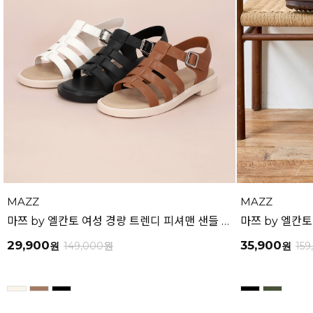
MAZZ
MAZZ
마쯔 by 엘칸토 여성 경량 트렌디 피셔맨 샌들 3cm LCWW66M426
29,900
35,900
원
149,000
원
원
159