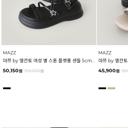
MAZZ
MAZZ
마쯔 by 엘칸토 여성 별 스톤 플랫폼 샌들 5cm LCWW26M626
50,150
45,900
원
159,000
원
원
15