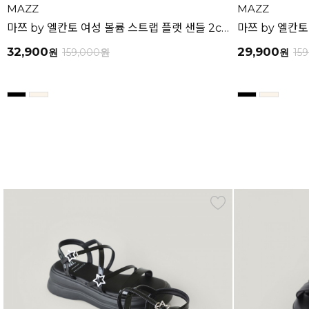
MAZZ
MAZZ
마쯔 by 엘칸토 여성 볼륨 스트랩 플랫 샌들 2cm LCWW58M626
32,900
29,900
원
159,000
원
원
15