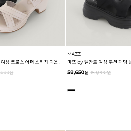
MAZZ
마쯔 by 엘칸토 여성 크로스 어퍼 스티치 다운 캐주얼 샌들 6.5cm LCWW70M626
58,650
9,000
원
원
169,000
원