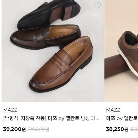
MAZZ
MAZZ
[박형식, 지창욱 착용] 마쯔 by 엘칸토 남성 페니 로퍼 3.5cm LCMD82I111
39,200
38,250
원
129,000
원
원
129