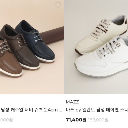
MAZZ
마쯔 by 엘칸토 남성 캐주얼 더비 슈즈 2.4cm LCMC21M326
71,400
,000
원
원
189,000
원