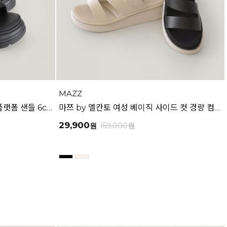
MAZZ
마쯔 by 엘칸토 여성 쿠션 패딩 플랫폼 샌들 6cm LCWW48M626
마쯔 by 엘칸토 여성 베이직 사이드 컷 경량 컴포트 샌들 3.5cm LCWW64M626
29,900
원
159,000
원