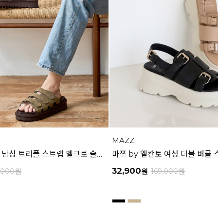
MAZZ
마쯔 by 엘칸토 남성 트리플 스트랩 벨크로 슬라이드 4.5cm LCMW61M626
32,900
,000
원
원
169,000
원