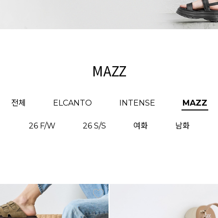
MAZZ
전체
ELCANTO
INTENSE
MAZZ
26 F/W
26 S/S
여화
남화