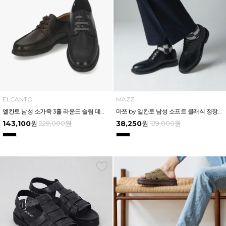
ELCANTO
MAZZ
엘칸토 남성 소가죽 3홀 라운드 슬림 데크슈즈 3cm LCMC95U613
마쯔 by 엘칸토 남성 소프트 클래식 정장화 2.5cm LCMD17M239
143,100
원
229,000
원
38,250
원
129,000
원