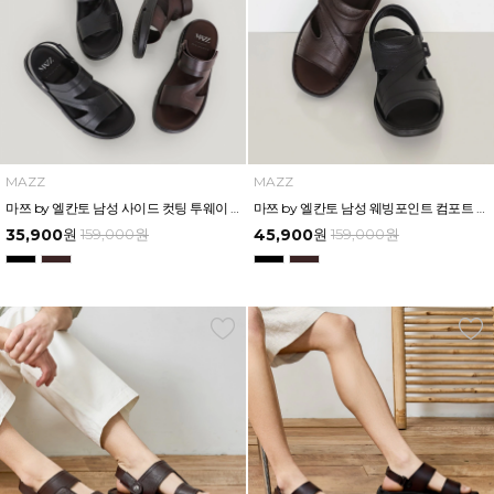
MAZZ
MAZZ
마쯔 by 엘칸토 남성 사이드 컷팅 투웨이 에어솔 샌들 3cm LCMW55M626
마쯔 by 엘칸토 남성 웨빙포인트 컴포트 샌들 3cm LCMW57M626
35,900
원
159,000
원
45,900
원
159,000
원