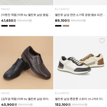
MAZZ
ELCANTO
[이현진 착용] 마쯔 by 엘칸토 남성 윙팁 더비 정장화 3.5cm LCMD81I111
엘칸토 남성 천연 소가죽 경량 엠보 피끈 드레스화 4CM LCMD37U613
41,650
원
129,000
원
89,100
원
199,000
원
MAZZ
ELCANTO
[김우겸 착용] 마쯔 by 엘칸토 남성 와이드 발볼 스퀘어토 정장화 3.5cm LCMD93M313
엘칸토 남성 톤온톤 스포티 스니커즈 3CM LCMS85U613
45,900
원
159,000
원
152,100
원
269,000
원