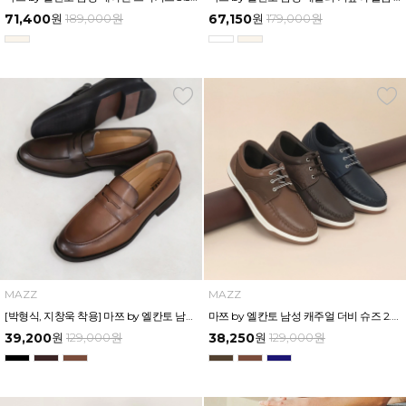
71,400
원
189,000
원
67,150
원
179,000
원
MAZZ
MAZZ
[박형식, 지창욱 착용] 마쯔 by 엘칸토 남성 페니 로퍼 3.5cm LCMD82I111
마쯔 by 엘칸토 남성 캐주얼 더비 슈즈 2.4cm LCMC21M326
39,200
원
129,000
원
38,250
원
129,000
원