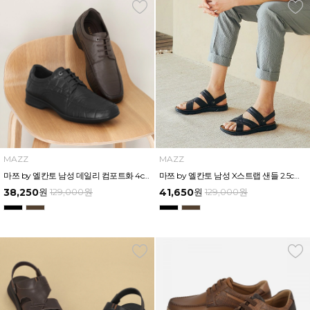
MAZZ
MAZZ
마쯔 by 엘칸토 남성 데일리 컴포트화 4cm LCMF95M111
마쯔 by 엘칸토 남성 X스트랩 샌들 2.5cm LCMW82M326
38,250
원
129,000
원
41,650
원
129,000
원