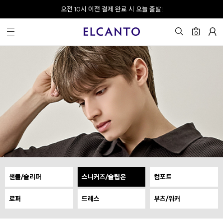
오전 10시 이전 결제 완료 시 오늘 출발!
0
샌들/슬리퍼
스니커즈/슬립온
컴포트
로퍼
드레스
부츠/워커