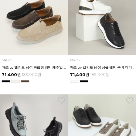
MAZZ
MAZZ
마쯔 by 엘칸토 남성 봉합형 웨빙 캐주얼 슬립온 3cm LCMC25M613
마쯔 by 엘칸토 남성 심플 웨빙 콤비 엑티브 밴드 스니커즈 5cm LCMS68M513
71,400
원
189,000
원
71,400
원
189,000
원