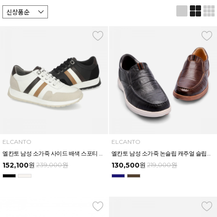
ELCANTO
ELCANTO
엘칸토 남성 소가죽 사이드 배색 스포티 스니커즈 3.5cm LCMS34U613
엘칸토 남성 소가죽 논슬립 캐주얼 슬립온 3CM LCMC60U613
152,100
원
239,000
원
130,500
원
219,000
원