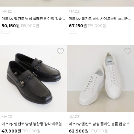
MAZZ
MAZZ
마쯔 by 엘칸토 남성 플레인 베이직 컵솔 스니커즈 2.5cm LCMS56M613
마쯔 by 엘칸토 남성 사이드콤비 스니커즈 3.5cm LCMS50M613
50,150
원
159,000
원
67,150
원
179,000
원
MAZZ
MAZZ
마쯔 by 엘칸토 남성 봉합형 장식 캐주얼 슬립온 2.5cm LCMC26M613
마쯔 by 엘칸토 남성 플레인 볼륨 컵솔 스니커즈 3cm LCMS62M613
47,900
원
179,000
원
62,900
원
179,000
원