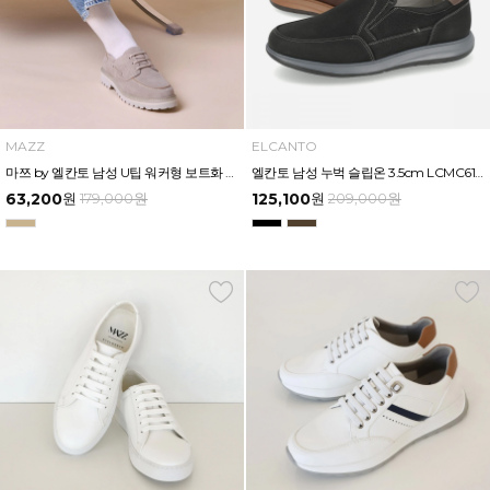
MAZZ
ELCANTO
마쯔 by 엘칸토 남성 U팁 워커형 보트화 3cm LCMC24M613
엘칸토 남성 누벅 슬립온 3.5cm LCMC61U613
63,200
원
179,000
원
125,100
원
209,000
원