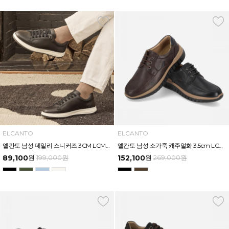
ELCANTO
ELCANTO
엘칸토 남성 데일리 스니커즈 3CM LCMS81U613
엘칸토 남성 소가죽 캐주얼화 3.5cm LCMC33U613
89,100
원
199,000
원
152,100
원
269,000
원