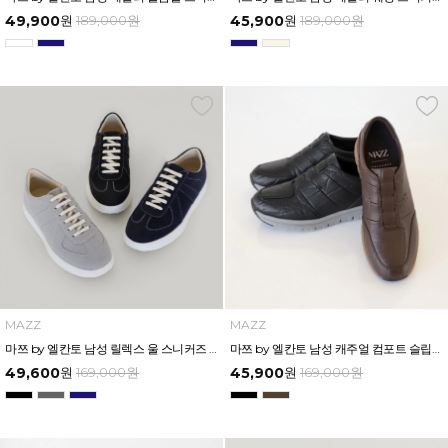
49,900
원
189,000
원
45,900
원
189,000
원
MAZZ
MAZZ
마쯔 by 엘칸토 남성 릴렉스 울 스니커즈 3cm LCMS57M613
마쯔 by 엘칸토 남성 캐주얼 컴포트 슬립온 3cm LCMS63M613
49,600
원
169,000
원
45,900
원
169,000
원