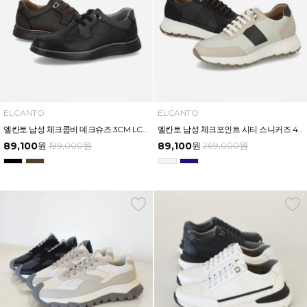
ELCANTO
ELCANTO
엘칸토 남성 체크콤비 데크슈즈 3CM LCMC12U613
엘칸토 남성 체크포인트 시티 스니커즈 4CM LCMS82U613
89,100
원
199,000
원
89,100
원
269,000
원