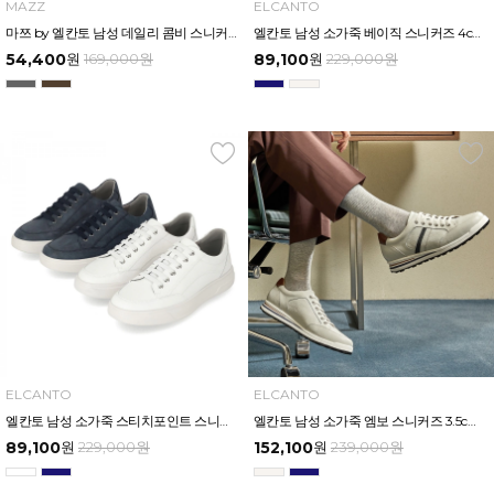
MAZZ
ELCANTO
마쯔 by 엘칸토 남성 데일리 콤비 스니커즈 3.5cm LCMS01M539
엘칸토 남성 소가죽 베이직 스니커즈 4cm LCMS54U513
54,400
원
169,000
원
89,100
원
229,000
원
ELCANTO
ELCANTO
엘칸토 남성 소가죽 스티치포인트 스니커즈 4cm LCMS63U513
엘칸토 남성 소가죽 엠보 스니커즈 3.5cm LCMS70U513
89,100
원
229,000
원
152,100
원
239,000
원