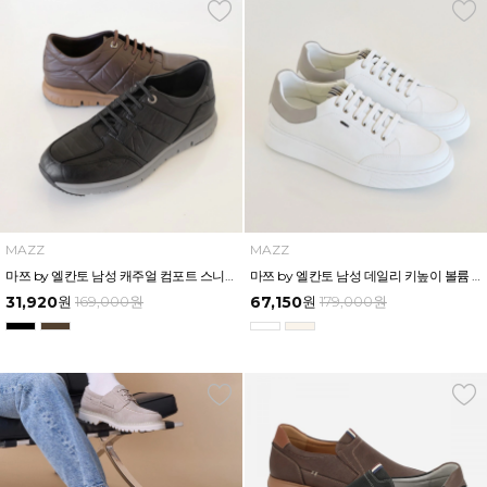
MAZZ
MAZZ
마쯔 by 엘칸토 남성 캐주얼 컴포트 스니커즈 3cm LCMS64M613
마쯔 by 엘칸토 남성 데일리 키높이 볼륨 컵솔 스니커즈 3.5cm LCMS60M613
31,920
원
169,000
원
67,150
원
179,000
원