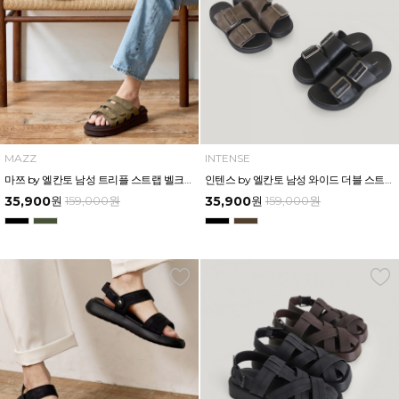
MAZZ
INTENSE
마쯔 by 엘칸토 남성 트리플 스트랩 벨크로 슬라이드 4.5cm LCMW61M626
인텐스 by 엘칸토 남성 와이드 더블 스트랩 버클 슬라이드 3.5cm LCMW62I626
35,900
원
159,000
원
35,900
원
159,000
원