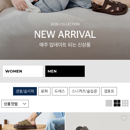
WOMEN
MEN
샌들/슬리퍼
로퍼
드레스
스니커즈/슬립온
컴포트