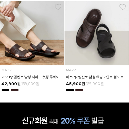
MAZZ
MAZZ
마쯔 by 엘칸토 남성 사이드 컷팅 투웨이 컴포트 샌들 3cm LCMW56M626
마쯔 by 엘칸토 남성 웨빙포인트 컴포트 샌들 3cm LCMW57M626
42,900
원
159,000
원
45,900
원
159,000
원