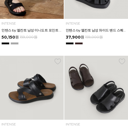
INTENSE
INTENSE
인텐스 by 엘칸토 남성 미니도트 포인트 투웨이 샌들 3cm LCMW60I626
인텐스 by 엘칸토 남성 와이드 밴드 스퀘어 플랫폼 샌들 4.5cm LCMW58I626
50,150
원
159,000
원
37,900
원
159,000
원
INTENSE
INTENSE