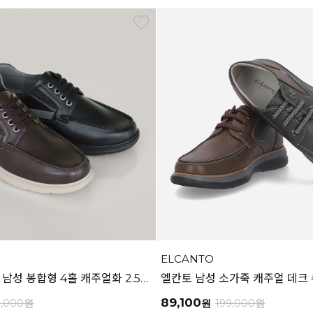
ELCANTO
마쯔 by 엘칸토 남성 봉합형 4홀 캐주얼화 2.5cm LCMC23M613
89,100
9,000
원
원
199,000
원