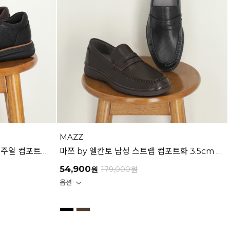
MAZZ
마쯔 by 엘칸토 남성 3홀 밴드 캐주얼 컴포트화 3cm LCMC28M539
마쯔 by 엘칸토 남성 스트랩 컴포트화 3.5cm LCMF41M539
54,900
원
179,000
원