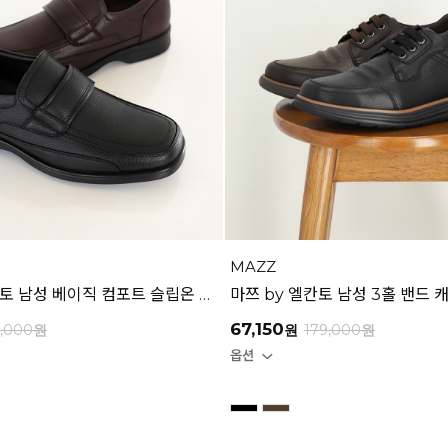
MAZZ
인텐스 by 엘칸토 남성 베이직 컴포트 슬립온 3cm LCMF56I613
67,150
9,000
원
원
179,000
원