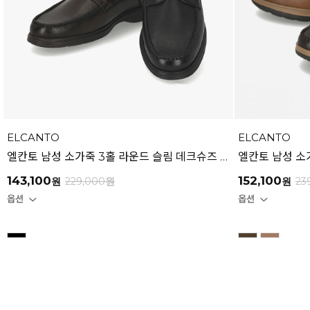
ELCANTO
ELCANTO
엘칸토 남성 소가죽 3홀 라운드 슬림 데크슈즈 3cm LCMC95U613
143,100
152,100
원
229,000
원
원
23