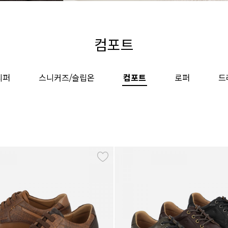
컴포트
리퍼
스니커즈/슬립온
컴포트
로퍼
드