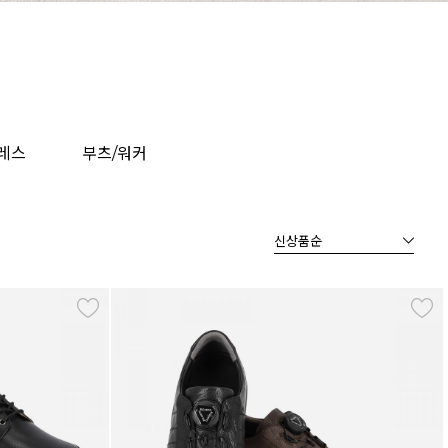
레스
부츠/워커