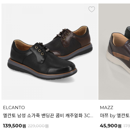
ELCANTO
MAZZ
엘칸토 남성 소가죽 밴딩끈 콤비 캐주얼화 3CM LCMS18U613
139,500
45,900
원
229,000
원
원
17