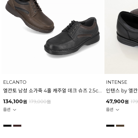
ELCANTO
INTENSE
엘칸토 남성 소가죽 4홀 캐주얼 데크 슈즈 2.5cm LCMC74U613
134,100
47,900
원
179,000
원
원
17