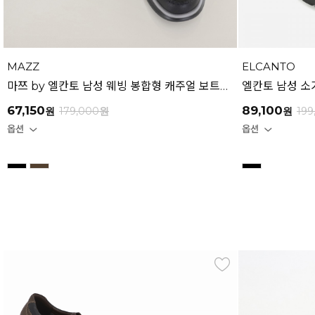
MAZZ
ELCANTO
마쯔 by 엘칸토 남성 웨빙 봉합형 캐주얼 보트화 2.5cm LCMC20M613
67,150
89,100
원
179,000
원
원
199