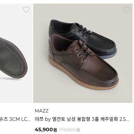
MAZZ
엘칸토 남성 소가죽 캐주얼 데크 슈즈 3CM LCMC99U613
마쯔 by 엘칸토 남성 봉합형 3홀 캐주얼화 2.5cm LCMC21M613
45,900
원
179,000
원