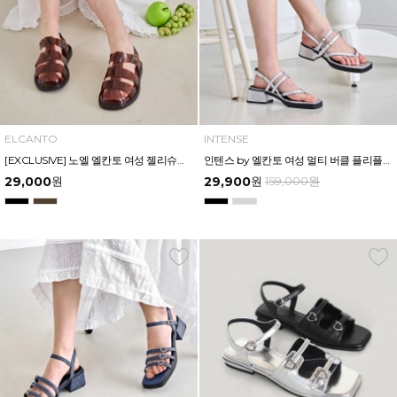
ELCANTO
INTENSE
[EXCLUSIVE] 노엘 엘칸토 여성 젤리슈즈 2.3cm LCWW01U626
인텐스 by 엘칸토 여성 멀티 버클 플리플랍형 미드힐 샌들 4cm LCWW24I626
29,000
원
29,900
원
159,000
원