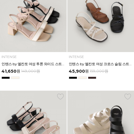
INTENSE
INTENSE
인텐스 by 엘칸토 여성 투톤 와이드 스트랩 미드힐 샌들 5cm LCWW00I626
인텐스 by 엘칸토 여성 크로스 슬림 스트랩 로우 힐 샌들 3cm LCWW06I626
41,650
원
149,000
원
45,900
원
159,000
원