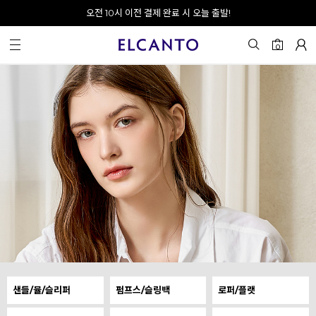
오전 10시 이전 결제 완료 시 오늘 출발!
회원가입 시 최대 20% 쿠폰 지급
0
샌들/뮬/슬리퍼
펌프스/슬링백
로퍼/플랫