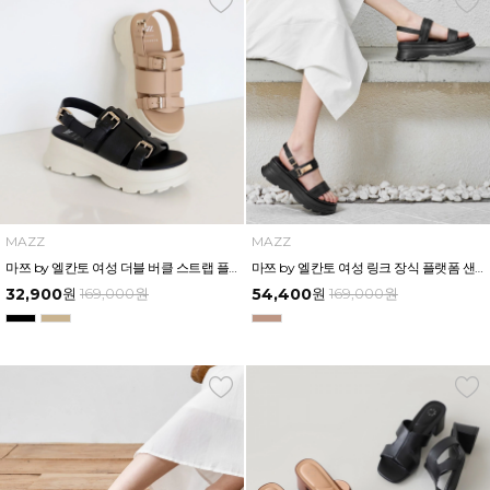
MAZZ
MAZZ
마쯔 by 엘칸토 여성 더블 버클 스트랩 플랫폼 샌들 6cm LCWW34M626
마쯔 by 엘칸토 여성 링크 장식 플랫폼 샌들 6cm LCWW50M626
32,900
원
169,000
원
54,400
원
169,000
원