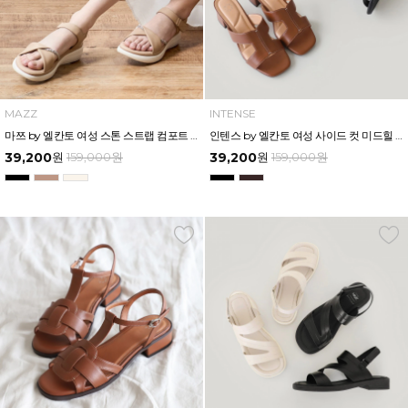
MAZZ
INTENSE
마쯔 by 엘칸토 여성 스톤 스트랩 컴포트 샌들 3.5cm LCWW07M626
인텐스 by 엘칸토 여성 사이드 컷 미드힐 뮬 5cm LCWW03I626
39,200
원
159,000
원
39,200
원
159,000
원