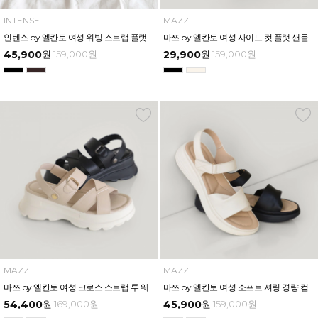
INTENSE
MAZZ
인텐스 by 엘칸토 여성 위빙 스트랩 플랫 샌들 2.5cm LCWW05I626
마쯔 by 엘칸토 여성 사이드 컷 플랫 샌들 2.5cm LCWW65M626
45,900
원
159,000
원
29,900
원
159,000
원
MAZZ
MAZZ
마쯔 by 엘칸토 여성 크로스 스트랩 투 웨이 플랫폼 샌들 6cm LCWW14M626
마쯔 by 엘칸토 여성 소프트 셔링 경량 컴포트 샌들 3.5cm LCWW12M626
54,400
원
169,000
원
45,900
원
159,000
원