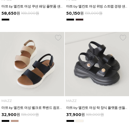
마쯔 by 엘칸토 여성 쿠션 패딩 플랫폼 샌들 6cm LCWW48M626
마쯔 by 엘칸토 여성 위빙 스트랩 경량 샌들 3.5cm LCWW53M626
58,650
원
169,000
원
50,150
원
159,000
원
MAZZ
MAZZ
마쯔 by 엘칸토 여성 벨크로 투밴드 컴포트 샌들 4cm LCWW47M626
마쯔 by 엘칸토 여성 락 장식 플랫폼 샌들 6cm LCWW54M626
32,900
원
159,000
원
37,900
원
169,000
원