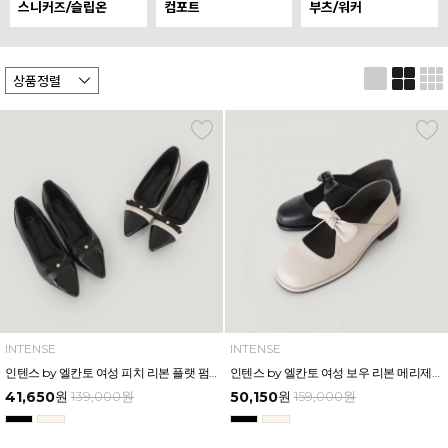
스니커즈/슬립온
컴포트
부츠/워커
INTENSE
INTENSE
인텐스 by 엘칸토 여성 피치 리본 플랫 펌프스 2cm LCWD26I639
인텐스 by 엘칸토 여성 보우 리본 메리제인 슈즈 2.5cm LCWD25I639
41,650
원
139,000
원
50,150
원
159,000
원