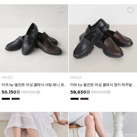
MAZZ
MAZZ
마쯔 by 엘칸토 여성 클래식 셔링 페니 로퍼 2.5cm LCWC37M639
마쯔 by 엘칸토 여성 클래식 청키 캐주얼 페니 로퍼 3cm LCWC75M639
50,150
원
159,000
원
58,650
원
169,000
원