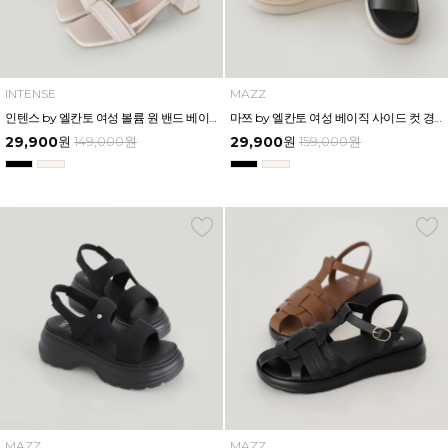
INTENSE
MAZZ
인텐스 by 엘칸토 여성 볼륨 원 밴드 베이직 샌들 5cm LCWW02I626
마쯔 by 엘칸토 여성 베이직 사이드 컷 경량 컴포트 샌들 3.5cm LCWW64M626
29,900
원
149,000
원
29,900
원
159,000
원
MAZZ
MAZZ