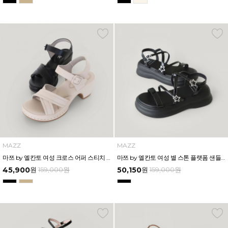
MAZZ
MAZZ
마쯔 by 엘칸토 여성 크로스 어퍼 스티치 다운 캐주얼 샌들 6.5cm LCWW70M626
마쯔 by 엘칸토 여성 별 스톤 플랫폼 샌들 5cm LCWW26M626
45,900
원
159,000
원
50,150
원
159,000
원