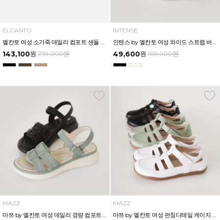
ELCANTO
INTENSE
엘칸토 여성 소가죽 데일리 컴포트 샌들 4CM LCWW92U626
인텐스 by 엘칸토 여성 와이드 스트랩 버클 포인트 샌들 6cm LCWW17I626
143,100
원
259,000
원
49,600
원
169,000
원
MAZZ
MAZZ
마쯔 by 엘칸토 여성 데일리 경량 컴포트 샌들 3.5cm LCWW10M626
마쯔 by 엘칸토 여성 펀칭디테일 케이지 오픈 슈즈 2.5cm LCWC93M613