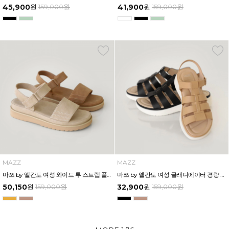
45,900
원
159,000
원
41,900
원
159,000
원
MAZZ
MAZZ
마쯔 by 엘칸토 여성 와이드 투 스트랩 플랫폼 샌들 4cm LCWW32M626
마쯔 by 엘칸토 여성 글래디에이터 경량 컴포트 샌들 3.5cm LCWW16M626
50,150
원
159,000
원
32,900
원
159,000
원