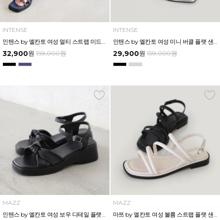
INTENSE
INTENSE
인텐스 by 엘칸토 여성 멀티 스트랩 미드힐 샌들 4cm LCWW49I626
인텐스 by 엘칸토 여성 미니 버클 플랫 샌들 1.5cm LCWW04I626
32,900
원
159,000
원
29,900
원
159,000
원
MAZZ
MAZZ
인텐스 by 엘칸토 여성 보우 디테일 플랫폼 샌들 5cm LCWW45I626
마쯔 by 엘칸토 여성 볼륨 스트랩 플랫 샌들 2cm LCWW58M626