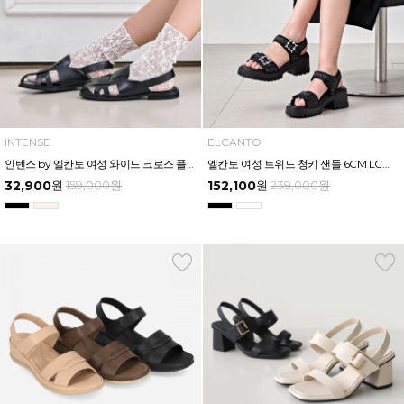
INTENSE
ELCANTO
인텐스 by 엘칸토 여성 와이드 크로스 플랫샌들 1.5cm LCWW15I626
엘칸토 여성 트위드 청키 샌들 6CM LCWW56U626
32,900
원
159,000
원
152,100
원
239,000
원