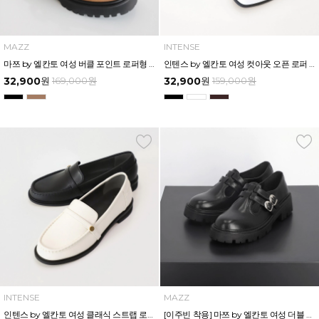
MAZZ
INTENSE
마쯔 by 엘칸토 여성 버클 포인트 로퍼형 슬링백 3.5cm LCWO99M613
인텐스 by 엘칸토 여성 컷아웃 오픈 로퍼 2.5cm LCWO41I613
32,900
원
169,000
원
32,900
원
159,000
원
INTENSE
MAZZ
인텐스 by 엘칸토 여성 클래식 스트랩 로퍼 2cm LCWD72I613
[이주빈 착용] 마쯔 by 엘칸토 여성 더블 T스트랩 캐주얼 로퍼 4.5cm LCWC60M539