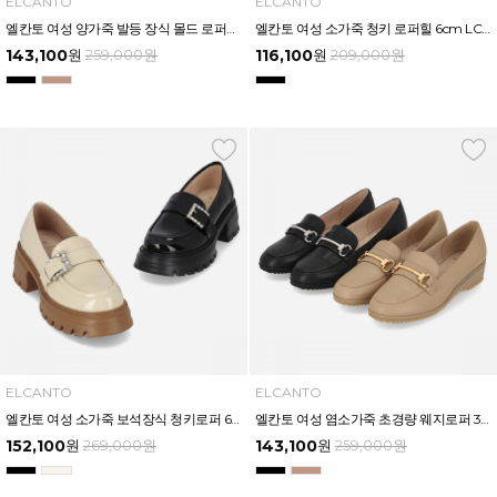
ELCANTO
ELCANTO
엘칸토 여성 양가죽 발등 장식 몰드 로퍼3.7CM LCWC41U613
엘칸토 여성 소가죽 청키 로퍼힐 6cm LCWD43U613
143,100
원
259,000
원
116,100
원
209,000
원
ELCANTO
ELCANTO
엘칸토 여성 소가죽 보석장식 청키로퍼 6CM LCWD74U613
엘칸토 여성 염소가죽 초경량 웨지로퍼 3CM LCWD70U613
152,100
원
269,000
원
143,100
원
259,000
원