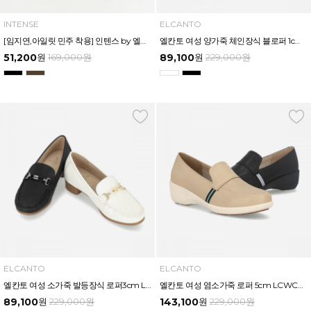
INTENSE
ELCANTO
[임지연,아일릿 민주 착용] 인텐스 by 엘칸토 여성 플랫폼 페니 로퍼 7cm LCWD84I539
엘칸토 여성 양가죽 체인장식 블로퍼 1cm LCWO28U513
51,200
원
169,000
원
89,100
원
229,000
원
ELCANTO
ELCANTO
엘칸토 여성 소가죽 발등장식 로퍼3cm LCWC10U513
엘칸토 여성 염소가죽 로퍼 5cm LCWC06U513
89,100
원
229,000
원
143,100
원
229,000
원