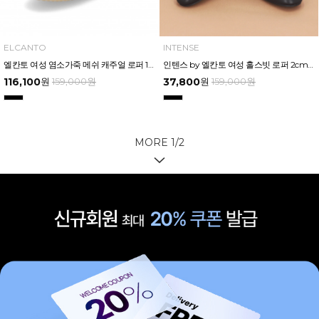
ELCANTO
INTENSE
엘칸토 여성 염소가죽 메쉬 캐주얼 로퍼 1.5cm LCWC14U413
인텐스 by 엘칸토 여성 홀스빗 로퍼 2cm LCWD20I413
116,100
원
159,000
원
37,800
원
159,000
원
MORE
1
/
2