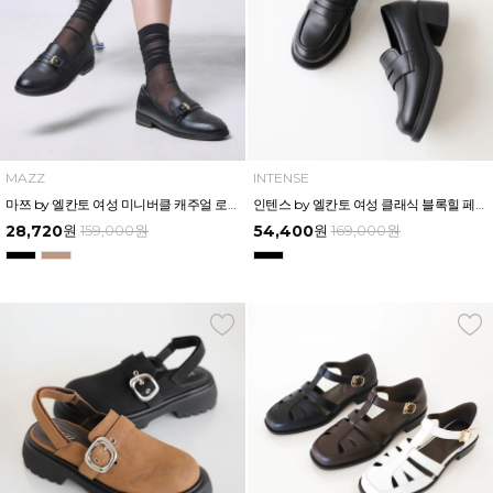
MAZZ
INTENSE
마쯔 by 엘칸토 여성 미니버클 캐주얼 로퍼 2.5cm LCWC02M613
인텐스 by 엘칸토 여성 클래식 블록힐 페니로퍼 5.5cm LCWD51I613
28,720
원
159,000
원
54,400
원
169,000
원