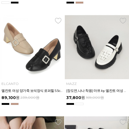
ELCANTO
MAZZ
엘칸토 여성 양가죽 보석장식 로퍼힐 5.5cm LCWD36U513
[장도연,나나 착용] 마쯔 by 엘칸토 여성 크래프트 메리제인 몰드 로퍼 5cm LCWC93M513
89,100
원
239,000
원
37,800
원
169,000
원