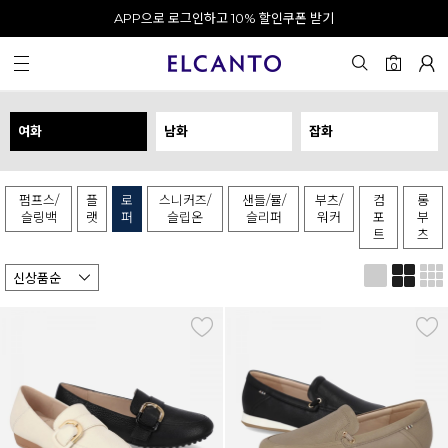
오전 10시 이전 결제 완료 시 오늘 출발!
0
여화
남화
잡화
펌프스/
플
로
스니커즈/
샌들/뮬/
부츠/
컴
롱
슬링백
랫
퍼
슬립온
슬리퍼
워커
포
부
트
츠