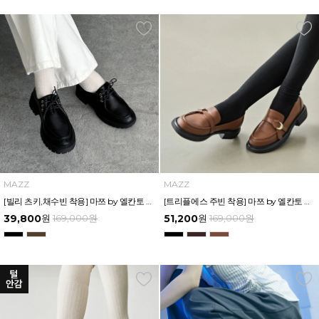
MAZZ
MAZZ
[빌리 츠키,채수빈 착용] 마쯔 by 엘칸토 여성 캐주얼 왈라비 로퍼 4.5cm LCWC51M439
[트리플에스 주빈 착용] 마쯔 by 엘칸토 여성 경량 스트랩 포인트 로퍼 4cm LCWC49M439
39,800
원
169,000
원
51,200
원
169,000
원