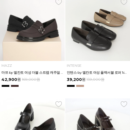
MAZZ
INTENSE
마쯔 by 엘칸토 여성 더블 스트랩 캐주얼 몰드 로퍼 3.5cm LCWC73M54V
인텐스 by 엘칸토 여성 플랙서블 로퍼 1cm LCWD88I539
42,900
원
169,000
원
39,200
원
159,000
원