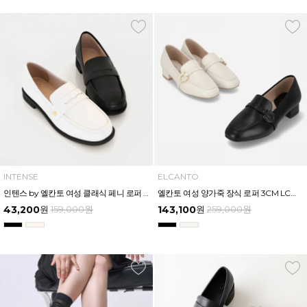
INTENSE
ELCANTO
인텐스 by 엘칸토 여성 클래식 페니 로퍼 2cm LCWD76I613
엘칸토 여성 양가죽 장식 로퍼 3CM LCWD76U613
43,200
원
159,000
원
143,100
원
259,000
원