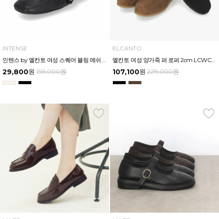
INTENSE
ELCANTO
인텐스 by 엘칸토 여성 스퀘어 블링 메쉬 로퍼 2cm LCWD31I326
엘칸토 여성 양가죽 퍼 로퍼 2cm LCWC84U439
29,800
원
159,000
원
107,100
원
229,000
원