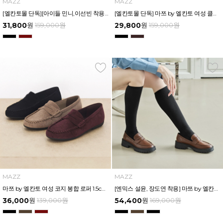
MAZZ
MAZZ
[엘칸토몰 단독][아이들 민니,이선빈 착용] 마쯔 by 엘칸토 여성 클래식 페니로퍼 2cm LCWC84M439
[엘칸토몰 단독] 마쯔 by 엘칸토 여성 클래식 메리제인 로퍼 3.5cm LCWC33M439
31,800
원
159,000
원
29,800
원
159,000
원
MAZZ
MAZZ
마쯔 by 엘칸토 여성 코지 봉합 로퍼 1.5cm LCWC82M439
[엔믹스 설윤, 장도연 착용] 마쯔 by 엘칸토 여성 소프트 데일리 로퍼 4.5cm LCWC50M439
36,000
원
139,000
원
54,400
원
169,000
원