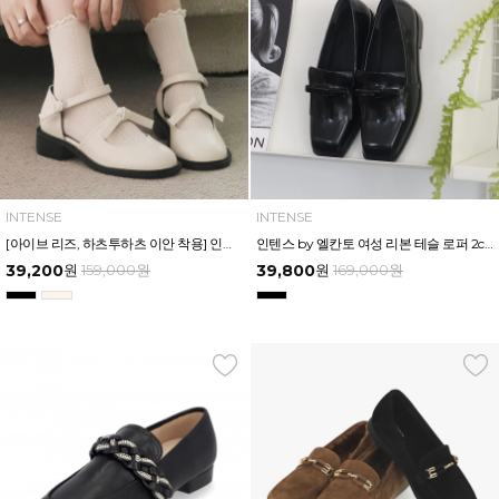
INTENSE
INTENSE
[아이브 리즈, 하츠투하츠 이안 착용] 인텐스 by 엘칸토 여성 메리제인 오픈 로퍼 3cm LCWO95I513
인텐스 by 엘칸토 여성 리본 테슬 로퍼 2cm LCWD99I513
39,200
원
159,000
원
39,800
원
169,000
원