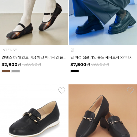
INTENSE
딥
인텐스 by 엘칸토 여성 체크 메리제인 플랫 LCWD50I439
딥 여성 심플라인 볼드 페니로퍼 5cm DPWC99D426
32,900
원
159,000
원
37,800
원
69,000
원