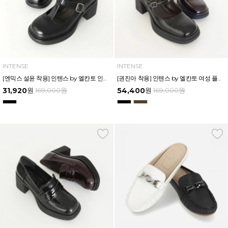
INTENSE
INTENSE
[엔믹스 설윤 착용] 인텐스 by 엘칸토 인텐스 여성 플랫폼 T-메리제인 로퍼 5.5cm LCWD83I539
[권진아 착용] 인텐스 by 엘칸토 여성 플랫폼 투스트랩 메리제인 로퍼 7cm LCWD65I539
31,920
원
169,000
원
54,400
원
169,000
원