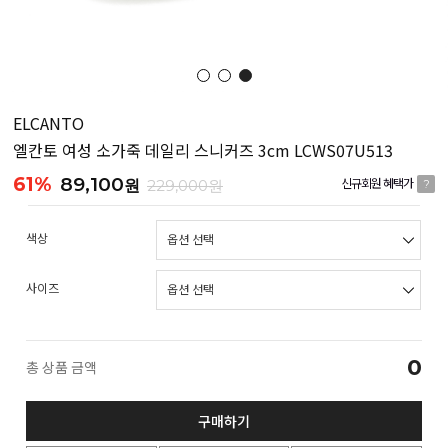
ELCANTO
엘칸토 여성 소가죽 데일리 스니커즈 3cm LCWS07U513
61%
89,100
원
229,000원
신규회원 혜택가
?
색상
사이즈
0
총 상품 금액
구매하기