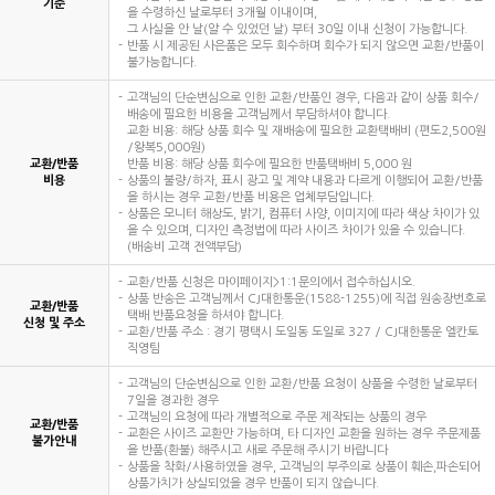
기준
을 수령하신 날로부터 3개월 이내이며,
그 사실을 안 날(알 수 있었던 날) 부터 30일 이내 신청이 가능합니다.
반품 시 제공된 사은품은 모두 회수하며 회수가 되지 않으면 교환/반품이
불가능합니다.
고객님의 단순변심으로 인한 교환/반품인 경우, 다음과 같이 상품 회수/
배송에 필요한 비용을 고객님께서 부담하셔야 합니다.
교환 비용: 해당 상품 회수 및 재배송에 필요한 교환택배비 (편도2,500원
/왕복5,000원)
교환/반품
반품 비용: 해당 상품 회수에 필요한 반품택배비 5,000 원
비용
상품의 불량/하자, 표시 광고 및 계약 내용과 다르게 이행되어 교환/반품
을 하시는 경우 교환/반품 비용은 업체부담입니다.
상품은 모니터 해상도, 밝기, 컴퓨터 사양, 이미지에 따라 색상 차이가 있
을 수 있으며, 디자인 측정법에 따라 사이즈 차이가 있을 수 있습니다.
(배송비 고객 전액부담)
교환/반품 신청은 마이페이지>1:1문의에서 접수하십시오.
상품 반송은 고객님께서 CJ대한통운(1588-1255)에 직접 원송장번호로
교환/반품
택배 반품요청을 하셔야 합니다.
신청 및 주소
교환/반품 주소 : 경기 평택시 도일동 도일로 327 / CJ대한통운 엘칸토
직영팀
고객님의 단순변심으로 인한 교환/반품 요청이 상품을 수령한 날로부터
7일을 경과한 경우
고객님의 요청에 따라 개별적으로 주문 제작되는 상품의 경우
교환/반품
교환은 사이즈 교환만 가능하며, 타 디자인 교환을 원하는 경우 주문제품
불가안내
을 반품(환불) 해주시고 새로 주문해 주시기 바랍니다
상품을 착화/사용하였을 경우, 고객님의 부주의로 상품이 훼손,파손되어
상품가치가 상실되었을 경우 반품이 되지 않습니다.