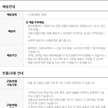
배송안내
배송업체
CJ대한통운 택배
전 제품 무료배송
엘칸토몰에서 구매하시는 모든 제품의 배송비는 무료입니다. (도서, 산간
지역 포함)
배송비
교환/반품시에는 왕복 배송비 5,000원이 부과되는 점 참고 부탁드립니
다.
쇼핑백 제공이나 선물포장은 불가합니다.
결제확인 시점으로부터 2~3일 이내 발송, 도서산간지역은 7일이내 발송
가능합니다.
배송기간
(주말, 공휴일 제외/해외배송불가/재고상황에 따라 변경될 수 있습니다.)
배송사의 물량 급증 및 기상 악화 등의 사유로 배송이 지연될 수 있으며
배송지연에 따른 반품 및 수취 거부 시 배송비가 부과됩니다.
반품/교환 안내
교환/반품
반품 및 교환은 상품 수령 후 7일 이내에 신청하실 수 있습니다.
가능시점
고객님의 단순 변심으로 인한 경우, 실제 상품을 수령하신 날로부터 7일
이내 신청이 가능합니다.
상품상세 정보에 표시된 교환/반품 기간이 7일보다 긴 경우에는 안내된
기간으로 신청이 가능합니다.
교환/반품
고객님이 받으신 상품의 내용이 표시 광고 및 계약 내용과 다른 경우 상품