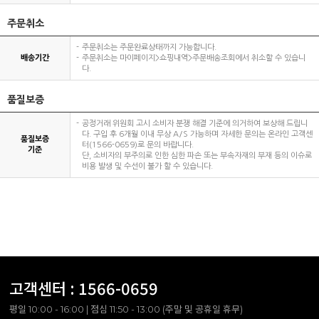
주문취소
주문취소는 주문완료상태까지 가능합니다.
배송기간
주문취소는 마이페이지>쇼핑내역>주문배송조회에서 취소할 수 있습니
다.
품질보증
공정거래 위원회 고시 소비자 분쟁 해결 기준에 의거하여 보상해 드립니
다. 구입 후 6개월 이내 무상 A/S 가능하며 자세한 문의는 온라인 고객센
품질보증
터(1566-0659)로 문의 바랍니다.
기준
단, 소비자의 부주의로 인한 심한 파손 또는 부속자재의 부재 등의 이슈로
비용 발생 및 수선이 불가 할 수 있습니다.
고객센터 :
1566-0659
평일 10:00 - 16:00 | 점심 11:50 - 13:00 (주말 및 공휴일 휴무)