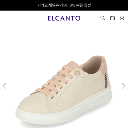
오전 10시 이전 결제 완료 시 오늘 출발!
카카오 채널 추가 시 10% 쿠폰 증정
회원가입 시 최대 20% 쿠폰 지급
0