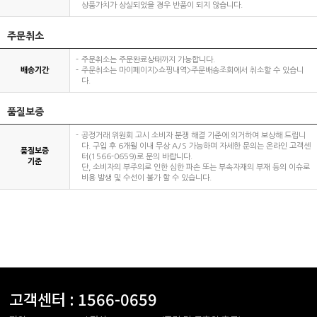
상품가치가 상실되었을 경우 반품이 되지 않습니다.
주문취소
주문취소는 주문완료상태까지 가능합니다.
배송기간
주문취소는 마이페이지>쇼핑내역>주문배송조회에서 취소할 수 있습니
다.
품질보증
공정거래 위원회 고시 소비자 분쟁 해결 기준에 의거하여 보상해 드립니
다. 구입 후 6개월 이내 무상 A/S 가능하며 자세한 문의는 온라인 고객센
품질보증
터(1566-0659)로 문의 바랍니다.
기준
단, 소비자의 부주의로 인한 심한 파손 또는 부속자재의 부재 등의 이슈로
비용 발생 및 수선이 불가 할 수 있습니다.
고객센터 :
1566-0659