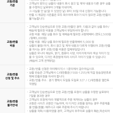
교환/반품
고객님이 받으신 상품의 내용이 표시 광고 및 계약 내용과 다른 경우 상품
기준
을 수령하신 날로부터 3개월 이내이며,
그 사실을 안 날(알 수 있었던 날) 부터 30일 이내 신청이 가능합니다.
반품 시 제공된 사은품은 모두 회수하며 회수가 되지 않으면 교환/반품이
불가능합니다.
고객님의 단순변심으로 인한 교환/반품인 경우, 다음과 같이 상품 회수/
배송에 필요한 비용을 고객님께서 부담하셔야 합니다.
교환 비용: 해당 상품 회수 및 재배송에 필요한 교환택배비 (편도2,500원
/왕복5,000원)
교환/반품
반품 비용: 해당 상품 회수에 필요한 반품택배비 5,000 원
비용
상품의 불량/하자, 표시 광고 및 계약 내용과 다르게 이행되어 교환/반품
을 하시는 경우 교환/반품 비용은 업체부담입니다.
상품은 모니터 해상도, 밝기, 컴퓨터 사양, 이미지에 따라 색상 차이가 있
을 수 있으며, 디자인 측정법에 따라 사이즈 차이가 있을 수 있습니다.
(배송비 고객 전액부담)
교환/반품 신청은 마이페이지>1:1문의에서 접수하십시오.
상품 반송은 고객님께서 CJ대한통운(1588-1255)에 직접 원송장번호로
교환/반품
택배 반품요청을 하셔야 합니다.
신청 및 주소
교환/반품 주소 : 경기 평택시 도일동 도일로 327 / CJ대한통운 엘칸토
직영팀
고객님의 단순변심으로 인한 교환/반품 요청이 상품을 수령한 날로부터
7일을 경과한 경우
고객님의 요청에 따라 개별적으로 주문 제작되는 상품의 경우
교환/반품
교환은 사이즈 교환만 가능하며, 타 디자인 교환을 원하는 경우 주문제품
불가안내
을 반품(환불) 해주시고 새로 주문해 주시기 바랍니다
상품을 착화/사용하였을 경우, 고객님의 부주의로 상품이 훼손,파손되어