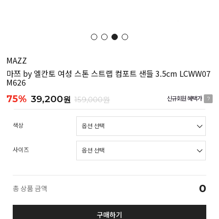
MAZZ
마쯔 by 엘칸토 여성 스톤 스트랩 컴포트 샌들 3.5cm LCWW07
M626
75%
39,200
원
159,000원
신규회원 혜택가
?
색상
사이즈
0
총 상품 금액
구매하기