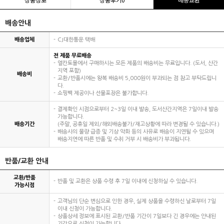
배송안내
배송업체
CJ대한통운 택배
전 제품 무료배송
엘칸토몰에서 구매하시는 모든 제품의 배송비는 무료입니다. (도서, 산간
지역 포함)
배송비
교환/반품시에는 왕복 배송비 5,000원이 부과되는 점 참고 부탁드립니
다.
쇼핑백 제공이나 선물포장은 불가합니다.
결제확인 시점으로부터 2~3일 이내 발송, 도서산간지역은 7일이내 발송
가능합니다.
배송기간
(주말, 공휴일 제외/해외배송불가/재고상황에 따라 변경될 수 있습니다.)
배송사의 물량 급증 및 기상 악화 등의 사유로 배송이 지연될 수 있으며
배송지연에 따른 반품 및 수취 거부 시 배송비가 부과됩니다.
반품/교환 안내
교환/반품
반품 및 교환은 상품 수령 후 7일 이내에 신청하실 수 있습니다.
가능시점
고객님의 단순 변심으로 인한 경우, 실제 상품을 수령하신 날로부터 7일
이내 신청이 가능합니다.
상품상세 정보에 표시된 교환/반품 기간이 7일보다 긴 경우에는 안내된
기간으로 신청이 가능합니다.