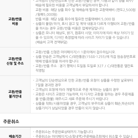
고객님의 단순변심으로 인한 교환/반품인 경우, 다음과 같이 상품 회수/
배송에 필요한 비용을 고객님께서 부담하셔야 합니다.
교환 비용: 해당 상품 회수 및 재배송에 필요한 교환택배비 (편도2,500원
/왕복5,000원)
교환/반품
반품 비용: 해당 상품 회수에 필요한 반품택배비 5,000 원
비용
상품의 불량/하자, 표시 광고 및 계약 내용과 다르게 이행되어 교환/반품
을 하시는 경우 교환/반품 비용은 업체부담입니다.
상품은 모니터 해상도, 밝기, 컴퓨터 사양, 이미지에 따라 색상 차이가 있
을 수 있으며, 디자인 측정법에 따라 사이즈 차이가 있을 수 있습니다.
(배송비 고객 전액부담)
교환/반품 신청은 마이페이지>1:1문의에서 접수하십시오.
상품 반송은 고객님께서 CJ대한통운(1588-1255)에 직접 원송장번호로
교환/반품
택배 반품요청을 하셔야 합니다.
신청 및 주소
교환/반품 주소 : 경기 평택시 도일동 도일로 327 / CJ대한통운 엘칸토
직영팀
고객님의 단순변심으로 인한 교환/반품 요청이 상품을 수령한 날로부터
7일을 경과한 경우
고객님의 요청에 따라 개별적으로 주문 제작되는 상품의 경우
교환/반품
교환은 사이즈 교환만 가능하며, 타 디자인 교환을 원하는 경우 주문제품
불가안내
을 반품(환불) 해주시고 새로 주문해 주시기 바랍니다
상품을 착화/사용하였을 경우, 고객님의 부주의로 상품이 훼손,파손되어
상품가치가 상실되었을 경우 반품이 되지 않습니다.
주문취소
주문취소는 주문완료상태까지 가능합니다.
배송기간
주문취소는 마이페이지>쇼핑내역>주문배송조회에서 취소할 수 있습니