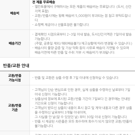
전 제품 무료배송
엘칸토몰에서 구매하시는 모든 제품의 배송비는 무료입니다. (도서, 산간
지역 포함)
배송비
교환/반품시에는 왕복 배송비 5,000원이 부과되는 점 참고 부탁드립니
다.
쇼핑백 제공이나 선물포장은 불가합니다.
결제확인 시점으로부터 2~3일 이내 발송, 도서산간지역은 7일이내 발송
가능합니다.
배송기간
(주말, 공휴일 제외/해외배송불가/재고상황에 따라 변경될 수 있습니다.)
배송사의 물량 급증 및 기상 악화 등의 사유로 배송이 지연될 수 있으며
배송지연에 따른 반품 및 수취 거부 시 배송비가 부과됩니다.
반품/교환 안내
교환/반품
반품 및 교환은 상품 수령 후 7일 이내에 신청하실 수 있습니다.
가능시점
고객님의 단순 변심으로 인한 경우, 실제 상품을 수령하신 날로부터 7일
이내 신청이 가능합니다.
상품상세 정보에 표시된 교환/반품 기간이 7일보다 긴 경우에는 안내된
기간으로 신청이 가능합니다.
교환/반품
고객님이 받으신 상품의 내용이 표시 광고 및 계약 내용과 다른 경우 상품
기준
을 수령하신 날로부터 3개월 이내이며,
그 사실을 안 날(알 수 있었던 날) 부터 30일 이내 신청이 가능합니다.
반품 시 제공된 사은품은 모두 회수하며 회수가 되지 않으면 교환/반품이
불가능합니다.