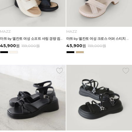
MAZZ
MAZZ
마쯔 by 엘칸토 여성 소프트 셔링 경량 컴포트 샌들 3.5cm LCWW12M626
마쯔 by 엘칸토 여성 크로스 어퍼 스티치 다운 캐주얼 샌들 6.5cm LCWW70M626
45,900
45,900
원
159,000
원
원
159,000
원