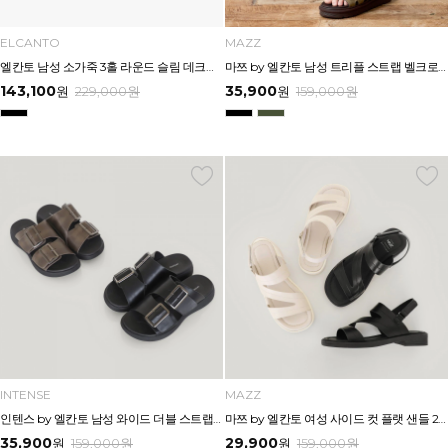
ELCANTO
MAZZ
엘칸토 남성 소가죽 3홀 라운드 슬림 데크슈즈 3cm LCMC95U613
마쯔 by 엘칸토 남성 트리플 스트랩 벨크로 슬라이드 4.5cm LCMW61M626
143,100
35,900
원
229,000
원
원
159,000
원
INTENSE
MAZZ
인텐스 by 엘칸토 남성 와이드 더블 스트랩 버클 슬라이드 3.5cm LCMW62I626
마쯔 by 엘칸토 여성 사이드 컷 플랫 샌들 2.5cm LCWW65M626
35,900
29,900
원
159,000
원
원
159,000
원