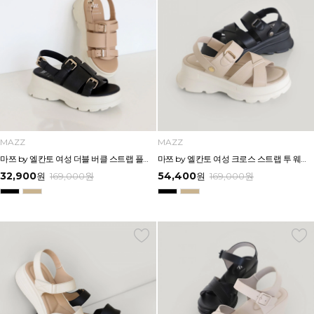
MAZZ
MAZZ
마쯔 by 엘칸토 여성 더블 버클 스트랩 플랫폼 샌들 6cm LCWW34M626
마쯔 by 엘칸토 여성 크로스 스트랩 투 웨이 플랫폼 샌들 6cm LCWW14M626
32,900
54,400
원
169,000
원
원
169,000
원