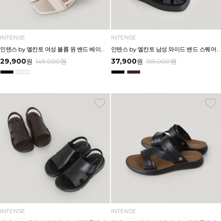
INTENSE
INTENSE
인텐스 by 엘칸토 여성 볼륨 원 밴드 베이직 샌들 5cm LCWW02I626
인텐스 by 엘칸토 남성 와이드 밴드 스퀘어 플랫폼 샌들 4.5cm LCMW58I626
29,900
37,900
원
149,000
원
원
159,000
원
INTENSE
INTENSE