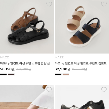
MAZZ
MAZZ
마쯔 by 엘칸토 여성 위빙 스트랩 경량 샌들 3.5cm LCWW53M626
마쯔 by 엘칸토 여성 벨크로 투밴드 컴포트 샌들 4cm LCWW47M626
50,150
32,900
원
159,000
원
원
159,000
원