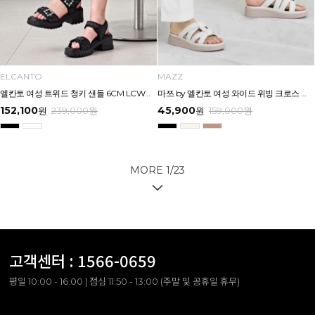
ELCANTO
MAZZ
엘칸토 여성 트위드 청키 샌들 6CM LCWW56U626
마쯔 by 엘칸토 여성 와이드 위빙 크로스 컴포트 뮬 3.5cm LCWW62M626
152,100
45,900
원
239,000
원
원
159,000
원
MORE
1
/
23
고객센터 :
1566-0659
평일 10:00 - 16:00 | 점심 11:50 - 13:00 (주말 및 공휴일 휴무)