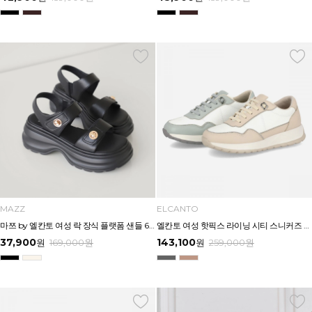
MAZZ
ELCANTO
마쯔 by 엘칸토 여성 락 장식 플랫폼 샌들 6cm LCWW54M626
엘칸토 여성 핫픽스 라이닝 시티 스니커즈 3.5CM LCWS27U613
37,900
143,100
원
169,000
원
원
259,000
원