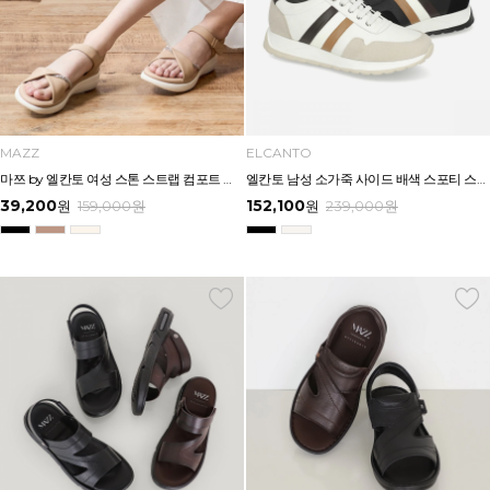
MAZZ
ELCANTO
마쯔 by 엘칸토 여성 스톤 스트랩 컴포트 샌들 3.5cm LCWW07M626
엘칸토 남성 소가죽 사이드 배색 스포티 스니커즈 3.5cm LCMS34U613
39,200
152,100
원
159,000
원
원
239,000
원