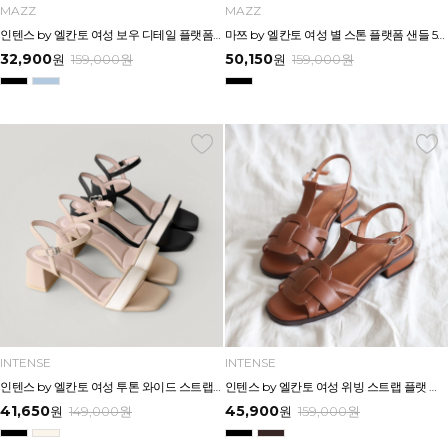
MAZZ
MAZZ
인텐스 by 엘칸토 여성 보우 디테일 플랫폼 샌들 5cm LCWW45I626
마쯔 by 엘칸토 여성 별 스톤 플랫폼 샌들 5cm LCWW26M626
32,900
50,150
원
159,000
원
원
159,000
원
INTENSE
INTENSE
인텐스 by 엘칸토 여성 투톤 와이드 스트랩 미드힐 샌들 5cm LCWW00I626
인텐스 by 엘칸토 여성 위빙 스트랩 플랫 샌들 2.5cm LCWW05I626
41,650
45,900
원
149,000
원
원
159,000
원