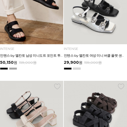
INTENSE
INTENSE
인텐스 by 엘칸토 남성 미니도트 포인트 투웨이 샌들 3cm LCMW60I626
인텐스 by 엘칸토 여성 미니 버클 플랫 샌들 1.5cm LCWW04I626
50,150
29,900
원
159,000
원
원
159,000
원