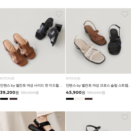
INTENSE
INTENSE
인텐스 by 엘칸토 여성 사이드 컷 미드힐 뮬 5cm LCWW03I626
인텐스 by 엘칸토 여성 크로스 슬림 스트랩 로우 힐 샌들 3cm LCWW06I626
39,200
45,900
원
159,000
원
원
159,000
원