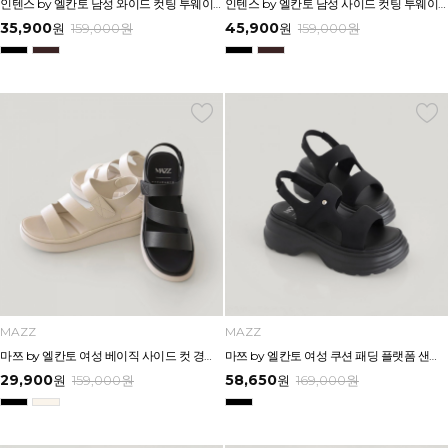
인텐스 by 엘칸토 남성 와이드 컷팅 투웨이 에어솔 샌들 3cm LCMW50I626
인텐스 by 엘칸토 남성 사이드 컷팅 투웨이 샌들 2.5cm LCMW49I626
35,900
45,900
원
159,000
원
원
159,000
원
MAZZ
MAZZ
마쯔 by 엘칸토 여성 베이직 사이드 컷 경량 컴포트 샌들 3.5cm LCWW64M626
마쯔 by 엘칸토 여성 쿠션 패딩 플랫폼 샌들 6cm LCWW48M626
29,900
58,650
원
159,000
원
원
169,000
원