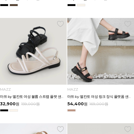
MAZZ
MAZZ
마쯔 by 엘칸토 여성 볼륨 스트랩 플랫 샌들 2cm LCWW58M626
마쯔 by 엘칸토 여성 링크 장식 플랫폼 샌들 6cm LCWW50M626
32,900
54,400
원
159,000
원
원
169,000
원