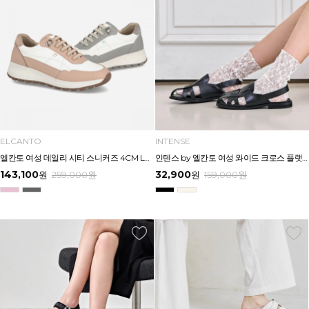
ELCANTO
INTENSE
엘칸토 여성 데일리 시티 스니커즈 4CM LCWS26U613
인텐스 by 엘칸토 여성 와이드 크로스 플랫샌들 1.5cm LCWW15I626
143,100
32,900
원
259,000
원
원
159,000
원