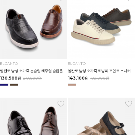
ELCANTO
ELCANTO
엘칸토 남성 소가죽 논슬립 캐주얼 슬립온 3CM LCMC60U613
엘칸토 남성 소가죽 웨빙띠 포인트 스니커즈 2.5cm LCMS97U613
130,500
143,100
원
219,000
원
원
199,000
원