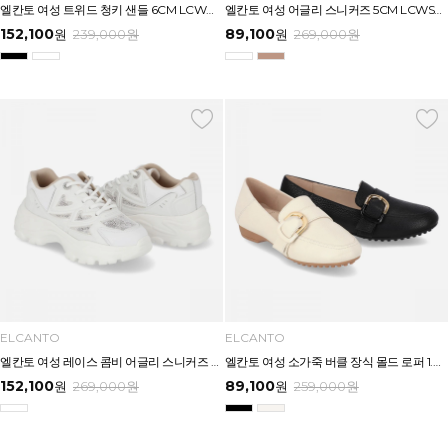
엘칸토 여성 트위드 청키 샌들 6CM LCWW56U626
엘칸토 여성 어글리 스니커즈 5CM LCWS23U613
152,100
89,100
원
239,000
원
원
269,000
원
ELCANTO
ELCANTO
엘칸토 여성 레이스 콤비 어글리 스니커즈 5.5CM LCWS22U613
엘칸토 여성 소가죽 버클 장식 몰드 로퍼 1.8CM LCWC43U613
152,100
89,100
원
269,000
원
원
259,000
원