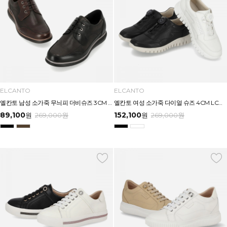
ELCANTO
ELCANTO
엘칸토 남성 소가죽 무늬피 더비슈즈 3CM LCMC35U613
엘칸토 여성 소가죽 다이얼 슈즈 4CM LCWC38U613
89,100
152,100
원
269,000
원
원
269,000
원