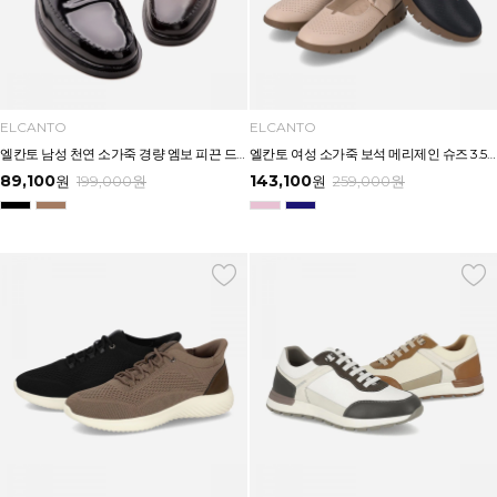
ELCANTO
ELCANTO
엘칸토 남성 천연 소가죽 경량 엠보 피끈 드레스화 4CM LCMD37U613
엘칸토 여성 소가죽 보석 메리제인 슈즈 3.5CM LCWC40U613
89,100
143,100
원
199,000
원
원
259,000
원