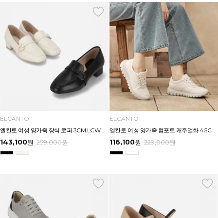
ELCANTO
ELCANTO
엘칸토 여성 양가죽 장식 로퍼 3CM LCWD76U613
엘칸토 여성 양가죽 컴포트 캐주얼화 4.5CM LCWC37U613
143,100
116,100
원
259,000
원
원
229,000
원