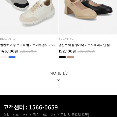
ELCANTO
ELCANTO
엘칸토 여성 소가죽 컴포트 캐주얼화 4.5CM LCWC36U613
엘칸토 여성 양가죽 가보시 메리제인 펌프스 6CM LCWD66U613
143,100
152,100
원
259,000
원
원
269,000
원
MORE
1
/
7
고객센터 :
1566-0659
평일 10:00 - 16:00 | 점심 11:50 - 13:00 (주말 및 공휴일 휴무)