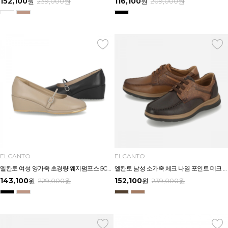
152,100
116,100
원
239,000
원
원
209,000
원
ELCANTO
ELCANTO
엘칸토 여성 양가죽 초경량 웨지펌프스 5CM LCWD39U613
엘칸토 남성 소가죽 체크 나염 포인트 데크 슈즈 4CM LCMC62U613
143,100
152,100
원
229,000
원
원
239,000
원