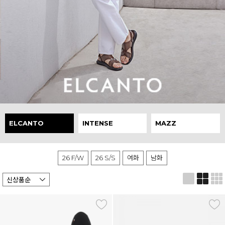
ELCANTO
INTENSE
MAZZ
26 F/W
26 S/S
여화
남화