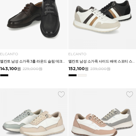
ELCANTO
ELCANTO
엘칸토 남성 소가죽 3홀 라운드 슬림 데크슈즈 3cm LCMC95U613
엘칸토 남성 소가죽 사이드 배색 스포티 스니커즈 3.5cm LCMS34U613
143,100
152,100
원
229,000
원
원
239,000
원