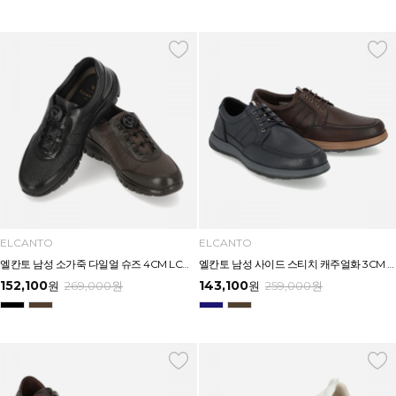
ELCANTO
ELCANTO
엘칸토 남성 소가죽 다일얼 슈즈 4CM LCMC55U613
엘칸토 남성 사이드 스티치 캐주얼화 3CM LCMC54U613
152,100
143,100
원
269,000
원
원
259,000
원