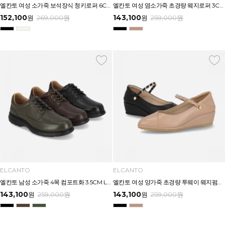
엘칸토 여성 소가죽 보석장식 청키로퍼 6CM LCWD74U613
엘칸토 여성 염소가죽 초경량 웨지로퍼 3CM LCWD70U613
152,100
143,100
원
269,000
원
원
259,000
원
ELCANTO
ELCANTO
엘칸토 남성 소가죽 4목 컴포트화 3.5CM LCMC34U613
엘칸토 여성 양가죽 초경량 투웨이 웨지펌프스 4CM LCWD68U613
143,100
143,100
원
259,000
원
원
259,000
원