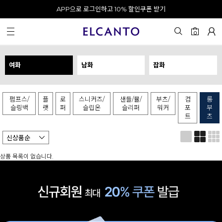
APP으로 로그인하고 10% 할인쿠폰 받기
오전 10시 이전 결제 완료 시 오늘 출발!
카카오 채널 추가 시 10% 쿠폰 증정
회원가입 시 최대 20% 쿠폰 지급
0
여화
남화
잡화
펌프스/
플
로
스니커즈/
샌들/뮬/
부츠/
컴
롱
슬링백
랫
퍼
슬립온
슬리퍼
워커
포
부
트
츠
상품 목록이 없습니다.