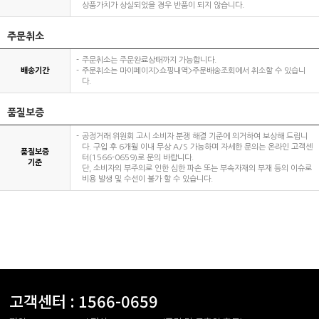
상품가치가 상실되었을 경우 반품이 되지 않습니다.
주문취소
주문취소는 주문완료상태까지 가능합니다.
배송기간
주문취소는 마이페이지>쇼핑내역>주문배송조회에서 취소할 수 있습니
다.
품질보증
공정거래 위원회 고시 소비자 분쟁 해결 기준에 의거하여 보상해 드립니
다. 구입 후 6개월 이내 무상 A/S 가능하며 자세한 문의는 온라인 고객센
품질보증
터(1566-0659)로 문의 바랍니다.
기준
단, 소비자의 부주의로 인한 심한 파손 또는 부속자재의 부재 등의 이슈로
비용 발생 및 수선이 불가 할 수 있습니다.
고객센터 :
1566-0659