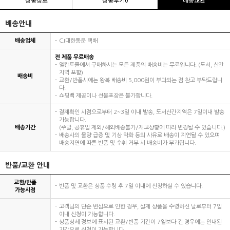
배송안내
배송업체
CJ대한통운 택배
전 제품 무료배송
엘칸토몰에서 구매하시는 모든 제품의 배송비는 무료입니다. (도서, 산간
지역 포함)
배송비
교환/반품시에는 왕복 배송비 5,000원이 부과되는 점 참고 부탁드립니
다.
쇼핑백 제공이나 선물포장은 불가합니다.
결제확인 시점으로부터 2~3일 이내 발송, 도서산간지역은 7일이내 발송
가능합니다.
배송기간
(주말, 공휴일 제외/해외배송불가/재고상황에 따라 변경될 수 있습니다.)
배송사의 물량 급증 및 기상 악화 등의 사유로 배송이 지연될 수 있으며
배송지연에 따른 반품 및 수취 거부 시 배송비가 부과됩니다.
반품/교환 안내
교환/반품
반품 및 교환은 상품 수령 후 7일 이내에 신청하실 수 있습니다.
가능시점
고객님의 단순 변심으로 인한 경우, 실제 상품을 수령하신 날로부터 7일
이내 신청이 가능합니다.
상품상세 정보에 표시된 교환/반품 기간이 7일보다 긴 경우에는 안내된
기간으로 신청이 가능합니다.