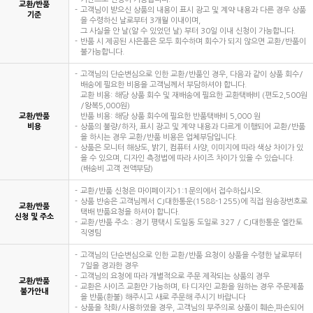
교환/반품
고객님이 받으신 상품의 내용이 표시 광고 및 계약 내용과 다른 경우 상품
기준
을 수령하신 날로부터 3개월 이내이며,
그 사실을 안 날(알 수 있었던 날) 부터 30일 이내 신청이 가능합니다.
반품 시 제공된 사은품은 모두 회수하며 회수가 되지 않으면 교환/반품이
불가능합니다.
고객님의 단순변심으로 인한 교환/반품인 경우, 다음과 같이 상품 회수/
배송에 필요한 비용을 고객님께서 부담하셔야 합니다.
교환 비용: 해당 상품 회수 및 재배송에 필요한 교환택배비 (편도2,500원
/왕복5,000원)
교환/반품
반품 비용: 해당 상품 회수에 필요한 반품택배비 5,000 원
비용
상품의 불량/하자, 표시 광고 및 계약 내용과 다르게 이행되어 교환/반품
을 하시는 경우 교환/반품 비용은 업체부담입니다.
상품은 모니터 해상도, 밝기, 컴퓨터 사양, 이미지에 따라 색상 차이가 있
을 수 있으며, 디자인 측정법에 따라 사이즈 차이가 있을 수 있습니다.
(배송비 고객 전액부담)
교환/반품 신청은 마이페이지>1:1문의에서 접수하십시오.
상품 반송은 고객님께서 CJ대한통운(1588-1255)에 직접 원송장번호로
교환/반품
택배 반품요청을 하셔야 합니다.
신청 및 주소
교환/반품 주소 : 경기 평택시 도일동 도일로 327 / CJ대한통운 엘칸토
직영팀
고객님의 단순변심으로 인한 교환/반품 요청이 상품을 수령한 날로부터
7일을 경과한 경우
고객님의 요청에 따라 개별적으로 주문 제작되는 상품의 경우
교환/반품
교환은 사이즈 교환만 가능하며, 타 디자인 교환을 원하는 경우 주문제품
불가안내
을 반품(환불) 해주시고 새로 주문해 주시기 바랍니다
상품을 착화/사용하였을 경우, 고객님의 부주의로 상품이 훼손,파손되어