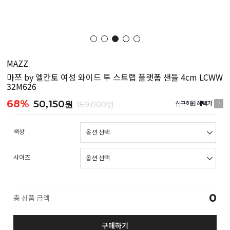
MAZZ
마쯔 by 엘칸토 여성 와이드 투 스트랩 플랫폼 샌들 4cm LCWW
32M626
68%
50,150
원
159,000원
신규회원 혜택가
?
색상
사이즈
0
총 상품 금액
구매하기