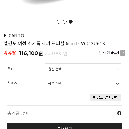
ELCANTO
엘칸토 여성 소가죽 청키 로퍼힐 6cm LCWD43U613
44%
116,100
원
209,000원
신규회원 혜택가
?
색상
사이즈
0
총 상품 금액
구매하기