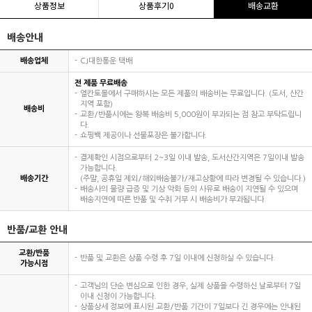
상품정보
상품후기
0
배송교환
배송안내
배송업체
CJ대한통운 택배
전 제품 무료배송
엘칸토몰에서 구매하시는 모든 제품의 배송비는 무료입니다. (도서, 산간
지역 포함)
배송비
교환/반품시에는 왕복 배송비 5,000원이 부과되는 점 참고 부탁드립니
다.
쇼핑백 제공이나 선물포장은 불가합니다.
결제확인 시점으로부터 2~3일 이내 발송, 도서산간지역은 7일이내 발송
가능합니다.
배송기간
(주말, 공휴일 제외/해외배송불가/재고상황에 따라 변경될 수 있습니다.)
배송사의 물량 급증 및 기상 악화 등의 사유로 배송이 지연될 수 있으며
배송지연에 따른 반품 및 수취 거부 시 배송비가 부과됩니다.
반품/교환 안내
교환/반품
반품 및 교환은 상품 수령 후 7일 이내에 신청하실 수 있습니다.
가능시점
고객님의 단순 변심으로 인한 경우, 실제 상품을 수령하신 날로부터 7일
이내 신청이 가능합니다.
상품상세 정보에 표시된 교환/반품 기간이 7일보다 긴 경우에는 안내된