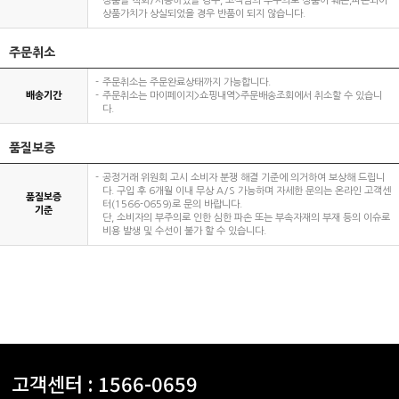
상품을 착화/사용하였을 경우, 고객님의 부주의로 상품이 훼손,파손되어
상품가치가 상실되었을 경우 반품이 되지 않습니다.
주문취소
주문취소는 주문완료상태까지 가능합니다.
배송기간
주문취소는 마이페이지>쇼핑내역>주문배송조회에서 취소할 수 있습니
다.
품질보증
공정거래 위원회 고시 소비자 분쟁 해결 기준에 의거하여 보상해 드립니
다. 구입 후 6개월 이내 무상 A/S 가능하며 자세한 문의는 온라인 고객센
품질보증
터(1566-0659)로 문의 바랍니다.
기준
단, 소비자의 부주의로 인한 심한 파손 또는 부속자재의 부재 등의 이슈로
비용 발생 및 수선이 불가 할 수 있습니다.
고객센터 :
1566-0659