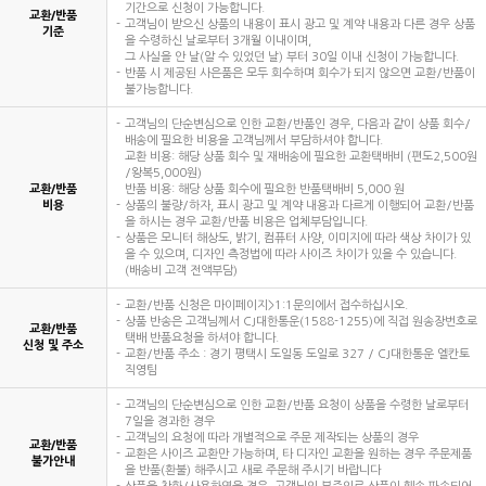
기간으로 신청이 가능합니다.
교환/반품
고객님이 받으신 상품의 내용이 표시 광고 및 계약 내용과 다른 경우 상품
기준
을 수령하신 날로부터 3개월 이내이며,
그 사실을 안 날(알 수 있었던 날) 부터 30일 이내 신청이 가능합니다.
반품 시 제공된 사은품은 모두 회수하며 회수가 되지 않으면 교환/반품이
불가능합니다.
고객님의 단순변심으로 인한 교환/반품인 경우, 다음과 같이 상품 회수/
배송에 필요한 비용을 고객님께서 부담하셔야 합니다.
교환 비용: 해당 상품 회수 및 재배송에 필요한 교환택배비 (편도2,500원
/왕복5,000원)
교환/반품
반품 비용: 해당 상품 회수에 필요한 반품택배비 5,000 원
비용
상품의 불량/하자, 표시 광고 및 계약 내용과 다르게 이행되어 교환/반품
을 하시는 경우 교환/반품 비용은 업체부담입니다.
상품은 모니터 해상도, 밝기, 컴퓨터 사양, 이미지에 따라 색상 차이가 있
을 수 있으며, 디자인 측정법에 따라 사이즈 차이가 있을 수 있습니다.
(배송비 고객 전액부담)
교환/반품 신청은 마이페이지>1:1문의에서 접수하십시오.
상품 반송은 고객님께서 CJ대한통운(1588-1255)에 직접 원송장번호로
교환/반품
택배 반품요청을 하셔야 합니다.
신청 및 주소
교환/반품 주소 : 경기 평택시 도일동 도일로 327 / CJ대한통운 엘칸토
직영팀
고객님의 단순변심으로 인한 교환/반품 요청이 상품을 수령한 날로부터
7일을 경과한 경우
고객님의 요청에 따라 개별적으로 주문 제작되는 상품의 경우
교환/반품
교환은 사이즈 교환만 가능하며, 타 디자인 교환을 원하는 경우 주문제품
불가안내
을 반품(환불) 해주시고 새로 주문해 주시기 바랍니다