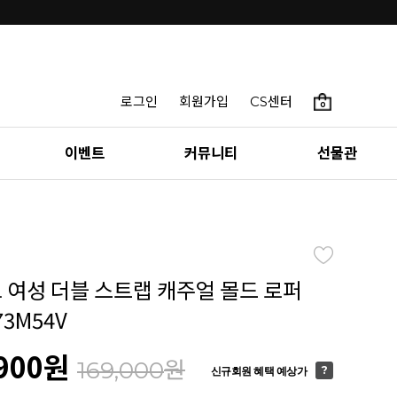
로그인
회원가입
CS센터
0
이벤트
커뮤니티
선물관
토 여성 더블 스트랩 캐주얼 몰드 로퍼
73M54V
900
원
원
169,000
신규회원 혜택 예상가