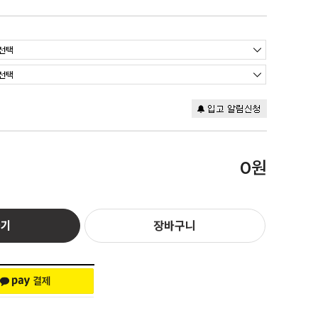
원
0
하기
장바구니