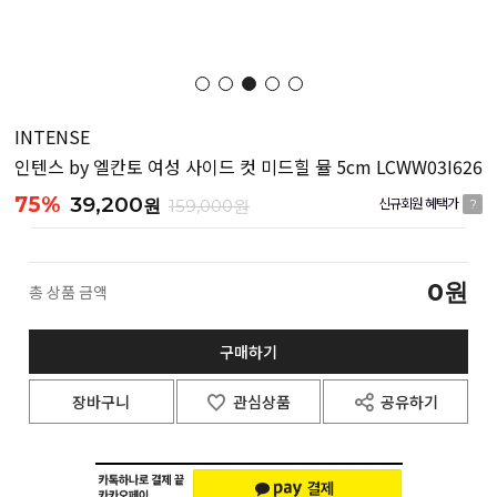
INTENSE
인텐스 by 엘칸토 여성 사이드 컷 미드힐 뮬 5cm LCWW03I626
75%
39,200
원
159,000원
신규회원 혜택가
?
0
원
총 상품 금액
구매하기
장바구니
관심상품
공유하기