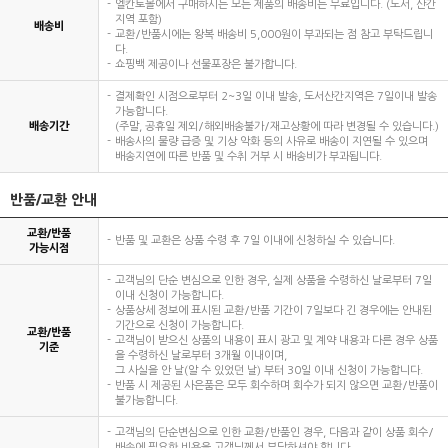
엘칸토몰에서 구매하시는 모든 제품의 배송비는 무료입니다. (도서, 산간
지역 포함)
배송비
교환/반품시에는 왕복 배송비 5,000원이 부과되는 점 참고 부탁드립니
다.
쇼핑백 제공이나 선물포장은 불가합니다.
결제확인 시점으로부터 2~3일 이내 발송, 도서산간지역은 7일이내 발송
가능합니다.
배송기간
(주말, 공휴일 제외/해외배송불가/재고상황에 따라 변경될 수 있습니다.)
배송사의 물량 급증 및 기상 악화 등의 사유로 배송이 지연될 수 있으며
배송지연에 따른 반품 및 수취 거부 시 배송비가 부과됩니다.
반품/교환 안내
교환/반품
반품 및 교환은 상품 수령 후 7일 이내에 신청하실 수 있습니다.
가능시점
고객님의 단순 변심으로 인한 경우, 실제 상품을 수령하신 날로부터 7일
이내 신청이 가능합니다.
상품상세 정보에 표시된 교환/반품 기간이 7일보다 긴 경우에는 안내된
기간으로 신청이 가능합니다.
교환/반품
고객님이 받으신 상품의 내용이 표시 광고 및 계약 내용과 다른 경우 상품
기준
을 수령하신 날로부터 3개월 이내이며,
그 사실을 안 날(알 수 있었던 날) 부터 30일 이내 신청이 가능합니다.
반품 시 제공된 사은품은 모두 회수하며 회수가 되지 않으면 교환/반품이
불가능합니다.
고객님의 단순변심으로 인한 교환/반품인 경우, 다음과 같이 상품 회수/
배송에 필요한 비용을 고객님께서 부담하셔야 합니다.