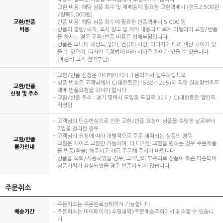
교환 비용: 해당 상품 회수 및 재배송에 필요한 교환택배비 (편도2,500원
/왕복5,000원)
교환/반품
반품 비용: 해당 상품 회수에 필요한 반품택배비 5,000 원
비용
상품의 불량/하자, 표시 광고 및 계약 내용과 다르게 이행되어 교환/반품
을 하시는 경우 교환/반품 비용은 업체부담입니다.
상품은 모니터 해상도, 밝기, 컴퓨터 사양, 이미지에 따라 색상 차이가 있
을 수 있으며, 디자인 측정법에 따라 사이즈 차이가 있을 수 있습니다.
(배송비 고객 전액부담)
교환/반품 신청은 마이페이지>1:1문의에서 접수하십시오.
상품 반송은 고객님께서 CJ대한통운(1588-1255)에 직접 원송장번호로
교환/반품
택배 반품요청을 하셔야 합니다.
신청 및 주소
교환/반품 주소 : 경기 평택시 도일동 도일로 327 / CJ대한통운 엘칸토
직영팀
고객님의 단순변심으로 인한 교환/반품 요청이 상품을 수령한 날로부터
7일을 경과한 경우
고객님의 요청에 따라 개별적으로 주문 제작되는 상품의 경우
교환/반품
교환은 사이즈 교환만 가능하며, 타 디자인 교환을 원하는 경우 주문제품
불가안내
을 반품(환불) 해주시고 새로 주문해 주시기 바랍니다
상품을 착화/사용하였을 경우, 고객님의 부주의로 상품이 훼손,파손되어
상품가치가 상실되었을 경우 반품이 되지 않습니다.
주문취소
주문취소는 주문완료상태까지 가능합니다.
배송기간
주문취소는 마이페이지>쇼핑내역>주문배송조회에서 취소할 수 있습니
다.