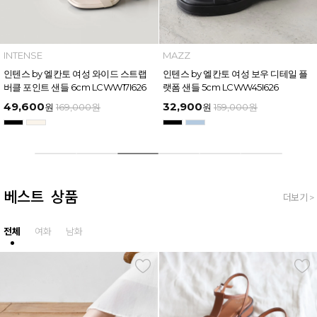
AZZ
MAZZ
I
쯔 by 엘칸토 남성 트리플 스트랩 벨
마쯔 by 엘칸토 여성 링크 장식 플랫폼
인
 슬라이드 4.5cm LCMW61M626
샌들 6cm LCWW50M626
버
5,900
54,400
4
원
159,000
원
원
169,000
원
베스트 상품
더보기 >
전체
여화
남화