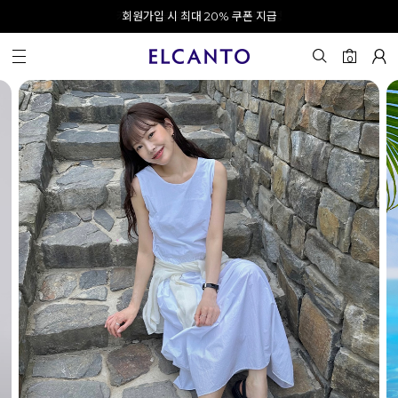
오전 10시 이전 결제 완료 시 오늘 출발!
카카오 채널 추가 시 10% 쿠폰 증정
회원가입 시 최대 20% 쿠폰 지급
0