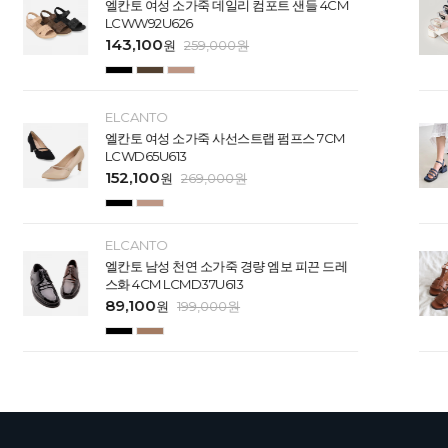
엘칸토 여성 소가죽 데일리 컴포트 샌들 4CM
LCWW92U626
143,100
원
259,000
원
ELCANTO
엘칸토 여성 소가죽 사선스트랩 펌프스 7CM
LCWD65U613
152,100
원
269,000
원
ELCANTO
엘칸토 남성 천연 소가죽 경량 엠보 피끈 드레
스화 4CM LCMD37U613
89,100
원
199,000
원