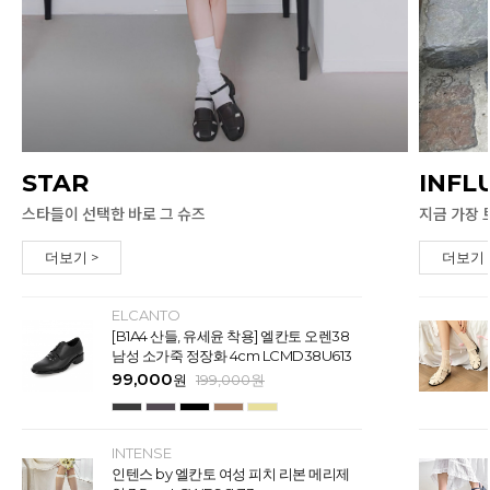
STAR
INFL
스타들이 선택한 바로 그 슈즈
지금 가장 
더보기 >
더보기 
ELCANTO
[B1A4 산들, 유세윤 착용] 엘칸토 오렌38
남성 소가죽 정장화 4cm LCMD38U613
99,000
원
199,000
원
INTENSE
인텐스 by 엘칸토 여성 피치 리본 메리제