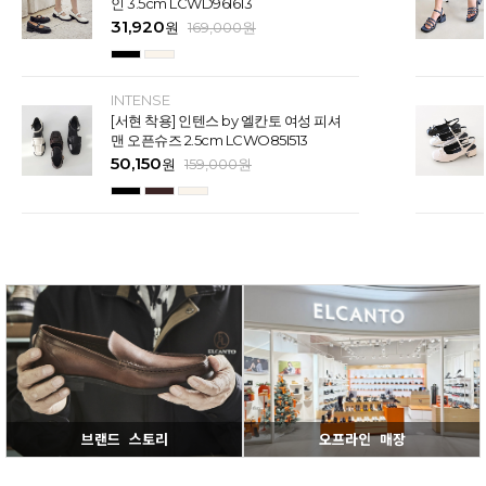
인 3.5cm LCWD96I613
31,920
원
169,000
원
INTENSE
[서현 착용] 인텐스 by 엘칸토 여성 피셔
맨 오픈슈즈 2.5cm LCWO85I513
50,150
원
159,000
원
브랜드 스토리
오프라인 매장