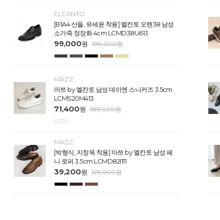
ELCANTO
[B1A4 산들, 유세윤 착용] 엘칸토 오렌38 남성
소가죽 정장화 4cm LCMD38U613
99,000
원
199,000
원
MAZZ
마쯔 by 엘칸토 남성 데이엔 스니커즈 3.5cm
LCMS20M413
71,400
원
189,000
원
MAZZ
[박형식, 지창욱 착용] 마쯔 by 엘칸토 남성 페
니 로퍼 3.5cm LCMD82I111
39,200
원
129,000
원