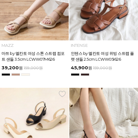
MAZZ
INTENSE
마쯔 by 엘칸토 여성 스톤 스트랩 컴포
인텐스 by 엘칸토 여성 위빙 스트랩 플
트 샌들 3.5cm LCWW07M626
랫 샌들 2.5cm LCWW05I626
39,200
45,900
원
159,000
원
원
159,000
원