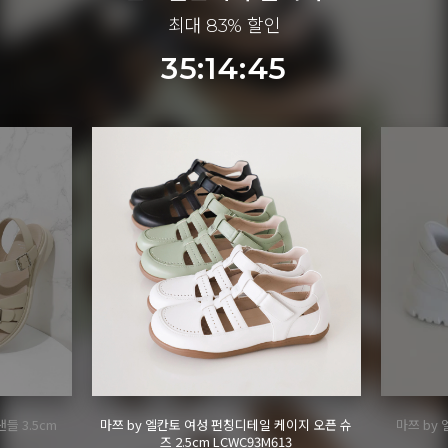
최대 83% 할인
35:14:42
이지 오픈 슈
마쯔 by 엘칸토 여성 별자수 어글리 스니커즈
마쯔 by 
3
3.5cm LCWS04M613