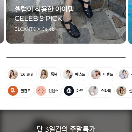
셀럽이 착용한 아이템
CELEB'S PICK
ELCANTO X Celeb
26 S/S
룩북
베스트
이벤트
엘칸토
인텐스
마쯔
스타픽
단 3일간의 주말특가