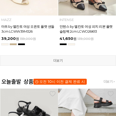
MAZZ
INTENSE
마쯔 by 엘칸토 여성 오픈토 플랫 샌들
인텐스 by 엘칸토 여성 피치 리본 플랫
3cm LCWW39M326
슬링백 2cm LCWO26I613
39,200
41,650
원
159,000
원
원
139,000
원
더보기
오늘출발 상품
오전 10시 이전 결제 완료 시
더보기 >