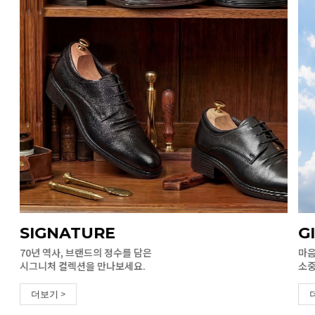
SIGNATURE
G
70년 역사, 브랜드의 정수를 담은
마음
시그니처 컬렉션을 만나보세요.
소중
더보기 >