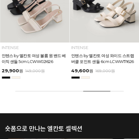
INTENSE
INTENSE
인텐스 by 엘칸토 여성 볼륨 원 밴드 베
인텐스 by 엘칸토 여성 와이드 스트랩
이직 샌들 5cm LCWW02I626
버클 포인트 샌들 6cm LCWW17I626
29,900
49,600
원
149,000
원
원
169,000
원
숏폼으로 만나는 엘칸토 셀렉션