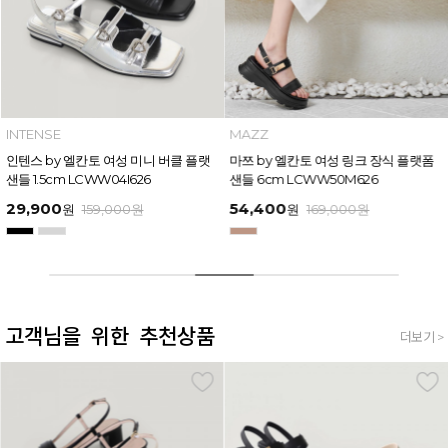
INTENSE
MAZZ
인텐스 by 엘칸토 여성 미니 버클 플랫
마쯔 by 엘칸토 여성 링크 장식 플랫폼
샌들 1.5cm LCWW04I626
샌들 6cm LCWW50M626
29,900
54,400
원
159,000
원
원
169,000
원
고객님을 위한 추천상품
더보기 >