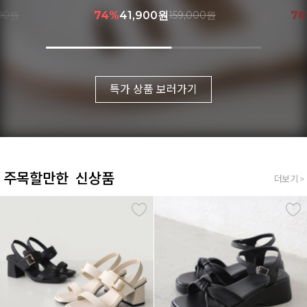
000원
76%
39,900원
169,000원
8
특가 상품 보러가기
주목할만한 신상품
더보기 >