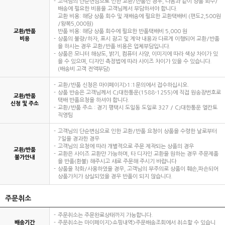
고객님의 단순변심으로 인한 교환/반품인 경우, 다음과 같이 상품 회수/
배송에 필요한 비용을 고객님께서 부담하셔야 합니다.
교환 비용: 해당 상품 회수 및 재배송에 필요한 교환택배비 (편도2,500원
/왕복5,000원)
교환/반품
반품 비용: 해당 상품 회수에 필요한 반품택배비 5,000 원
비용
상품의 불량/하자, 표시 광고 및 계약 내용과 다르게 이행되어 교환/반품
을 하시는 경우 교환/반품 비용은 업체부담입니다.
상품은 모니터 해상도, 밝기, 컴퓨터 사양, 이미지에 따라 색상 차이가 있
을 수 있으며, 디자인 측정법에 따라 사이즈 차이가 있을 수 있습니다.
(배송비 고객 전액부담)
교환/반품 신청은 마이페이지>1:1문의에서 접수하십시오.
상품 반송은 고객님께서 CJ대한통운(1588-1255)에 직접 원송장번호로
교환/반품
택배 반품요청을 하셔야 합니다.
신청 및 주소
교환/반품 주소 : 경기 평택시 도일동 도일로 327 / CJ대한통운 엘칸토
직영팀
고객님의 단순변심으로 인한 교환/반품 요청이 상품을 수령한 날로부터
7일을 경과한 경우
고객님의 요청에 따라 개별적으로 주문 제작되는 상품의 경우
교환/반품
교환은 사이즈 교환만 가능하며, 타 디자인 교환을 원하는 경우 주문제품
불가안내
을 반품(환불) 해주시고 새로 주문해 주시기 바랍니다
상품을 착화/사용하였을 경우, 고객님의 부주의로 상품이 훼손,파손되어
상품가치가 상실되었을 경우 반품이 되지 않습니다.
주문취소
주문취소는 주문완료상태까지 가능합니다.
배송기간
주문취소는 마이페이지>쇼핑내역>주문배송조회에서 취소할 수 있습니