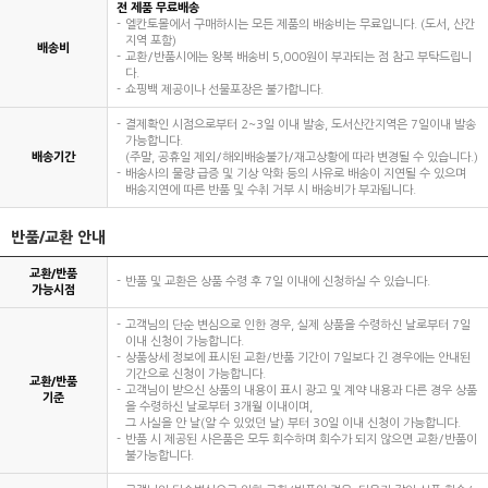
전 제품 무료배송
엘칸토몰에서 구매하시는 모든 제품의 배송비는 무료입니다. (도서, 산간
지역 포함)
배송비
교환/반품시에는 왕복 배송비 5,000원이 부과되는 점 참고 부탁드립니
다.
쇼핑백 제공이나 선물포장은 불가합니다.
결제확인 시점으로부터 2~3일 이내 발송, 도서산간지역은 7일이내 발송
가능합니다.
배송기간
(주말, 공휴일 제외/해외배송불가/재고상황에 따라 변경될 수 있습니다.)
배송사의 물량 급증 및 기상 악화 등의 사유로 배송이 지연될 수 있으며
배송지연에 따른 반품 및 수취 거부 시 배송비가 부과됩니다.
반품/교환 안내
교환/반품
반품 및 교환은 상품 수령 후 7일 이내에 신청하실 수 있습니다.
가능시점
고객님의 단순 변심으로 인한 경우, 실제 상품을 수령하신 날로부터 7일
이내 신청이 가능합니다.
상품상세 정보에 표시된 교환/반품 기간이 7일보다 긴 경우에는 안내된
기간으로 신청이 가능합니다.
교환/반품
고객님이 받으신 상품의 내용이 표시 광고 및 계약 내용과 다른 경우 상품
기준
을 수령하신 날로부터 3개월 이내이며,
그 사실을 안 날(알 수 있었던 날) 부터 30일 이내 신청이 가능합니다.
반품 시 제공된 사은품은 모두 회수하며 회수가 되지 않으면 교환/반품이
불가능합니다.