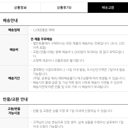
상품정보
상품후기
0
배송교환
배송안내
배송업체
CJ대한통운 택배
전 제품 무료배송
엘칸토몰에서 구매하시는 모든 제품의 배송비는 무료입니다. (도서, 산간
지역 포함)
배송비
교환/반품시에는 왕복 배송비 5,000원이 부과되는 점 참고 부탁드립니
다.
쇼핑백 제공이나 선물포장은 불가합니다.
결제확인 시점으로부터 2~3일 이내 발송, 도서산간지역은 7일이내 발송
가능합니다.
배송기간
(주말, 공휴일 제외/해외배송불가/재고상황에 따라 변경될 수 있습니다.)
배송사의 물량 급증 및 기상 악화 등의 사유로 배송이 지연될 수 있으며
배송지연에 따른 반품 및 수취 거부 시 배송비가 부과됩니다.
반품/교환 안내
교환/반품
반품 및 교환은 상품 수령 후 7일 이내에 신청하실 수 있습니다.
가능시점
고객님의 단순 변심으로 인한 경우, 실제 상품을 수령하신 날로부터 7일
이내 신청이 가능합니다.