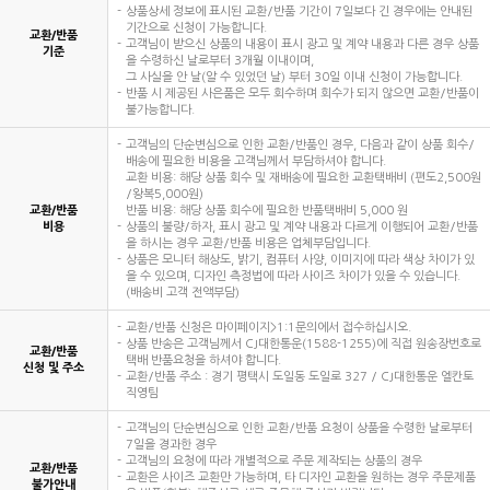
상품상세 정보에 표시된 교환/반품 기간이 7일보다 긴 경우에는 안내된
기간으로 신청이 가능합니다.
교환/반품
고객님이 받으신 상품의 내용이 표시 광고 및 계약 내용과 다른 경우 상품
기준
을 수령하신 날로부터 3개월 이내이며,
그 사실을 안 날(알 수 있었던 날) 부터 30일 이내 신청이 가능합니다.
반품 시 제공된 사은품은 모두 회수하며 회수가 되지 않으면 교환/반품이
불가능합니다.
고객님의 단순변심으로 인한 교환/반품인 경우, 다음과 같이 상품 회수/
배송에 필요한 비용을 고객님께서 부담하셔야 합니다.
교환 비용: 해당 상품 회수 및 재배송에 필요한 교환택배비 (편도2,500원
/왕복5,000원)
교환/반품
반품 비용: 해당 상품 회수에 필요한 반품택배비 5,000 원
비용
상품의 불량/하자, 표시 광고 및 계약 내용과 다르게 이행되어 교환/반품
을 하시는 경우 교환/반품 비용은 업체부담입니다.
상품은 모니터 해상도, 밝기, 컴퓨터 사양, 이미지에 따라 색상 차이가 있
을 수 있으며, 디자인 측정법에 따라 사이즈 차이가 있을 수 있습니다.
(배송비 고객 전액부담)
교환/반품 신청은 마이페이지>1:1문의에서 접수하십시오.
상품 반송은 고객님께서 CJ대한통운(1588-1255)에 직접 원송장번호로
교환/반품
택배 반품요청을 하셔야 합니다.
신청 및 주소
교환/반품 주소 : 경기 평택시 도일동 도일로 327 / CJ대한통운 엘칸토
직영팀
고객님의 단순변심으로 인한 교환/반품 요청이 상품을 수령한 날로부터
7일을 경과한 경우
고객님의 요청에 따라 개별적으로 주문 제작되는 상품의 경우
교환/반품
교환은 사이즈 교환만 가능하며, 타 디자인 교환을 원하는 경우 주문제품
불가안내