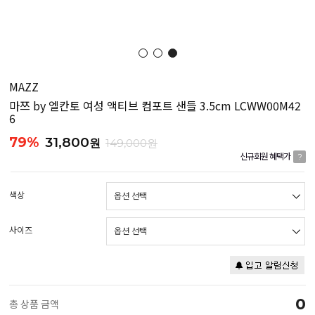
MAZZ
마쯔 by 엘칸토 여성 액티브 컴포트 샌들 3.5cm LCWW00M42
6
79%
31,800
원
149,000원
신규회원 혜택가
?
색상
사이즈
0
총 상품 금액