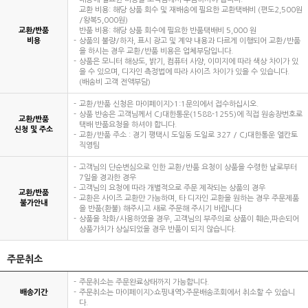
교환 비용: 해당 상품 회수 및 재배송에 필요한 교환택배비 (편도2,500원
/왕복5,000원)
교환/반품
반품 비용: 해당 상품 회수에 필요한 반품택배비 5,000 원
비용
상품의 불량/하자, 표시 광고 및 계약 내용과 다르게 이행되어 교환/반품
을 하시는 경우 교환/반품 비용은 업체부담입니다.
상품은 모니터 해상도, 밝기, 컴퓨터 사양, 이미지에 따라 색상 차이가 있
을 수 있으며, 디자인 측정법에 따라 사이즈 차이가 있을 수 있습니다.
(배송비 고객 전액부담)
교환/반품 신청은 마이페이지>1:1문의에서 접수하십시오.
상품 반송은 고객님께서 CJ대한통운(1588-1255)에 직접 원송장번호로
교환/반품
택배 반품요청을 하셔야 합니다.
신청 및 주소
교환/반품 주소 : 경기 평택시 도일동 도일로 327 / CJ대한통운 엘칸토
직영팀
고객님의 단순변심으로 인한 교환/반품 요청이 상품을 수령한 날로부터
7일을 경과한 경우
고객님의 요청에 따라 개별적으로 주문 제작되는 상품의 경우
교환/반품
교환은 사이즈 교환만 가능하며, 타 디자인 교환을 원하는 경우 주문제품
불가안내
을 반품(환불) 해주시고 새로 주문해 주시기 바랍니다
상품을 착화/사용하였을 경우, 고객님의 부주의로 상품이 훼손,파손되어
상품가치가 상실되었을 경우 반품이 되지 않습니다.
주문취소
주문취소는 주문완료상태까지 가능합니다.
배송기간
주문취소는 마이페이지>쇼핑내역>주문배송조회에서 취소할 수 있습니
다.