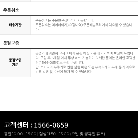
주문취소
주문취소는 주문완료상태까지 가능합니다.
배송기간
주문취소는 마이페이지>쇼핑내역>주문배송조회에서 취소할 수 있습니
다.
품질보증
공정거래 위원회 고시 소비자 분쟁 해결 기준에 의거하여 보상해 드립니
다. 구입 후 6개월 이내 무상 A/S 가능하며 자세한 문의는 온라인 고객센
품질보증
터(1566-0659)로 문의 바랍니다.
기준
단, 소비자의 부주의로 인한 심한 파손 또는 부속자재의 부재 등의 이슈로
비용 발생 및 수선이 불가 할 수 있습니다.
고객센터 :
1566-0659
평일 10:00 - 16:00 | 점심 11:50 - 13:00 (주말 및 공휴일 휴무)