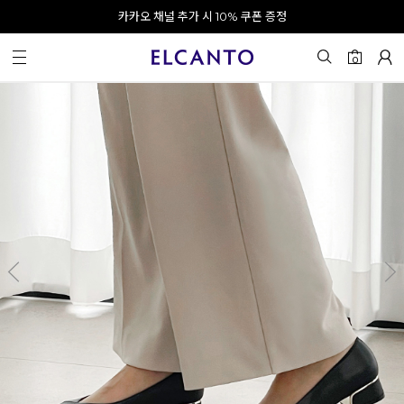
오전 10시 이전 결제 완료 시 오늘 출발!
카카오 채널 추가 시 10% 쿠폰 증정
회원가입 시 최대 20% 쿠폰 지급
0