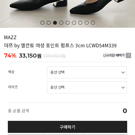
MAZZ
마쯔 by 엘칸토 여성 포인트 펌프스 3cm LCWD54M339
74%
33,150
원
129,000원
신규회원 혜택가
?
색상
사이즈
0
총 상품 금액
구매하기