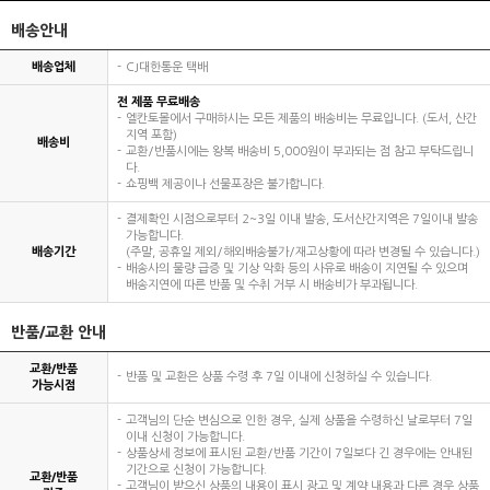
배송안내
배송업체
CJ대한통운 택배
전 제품 무료배송
엘칸토몰에서 구매하시는 모든 제품의 배송비는 무료입니다. (도서, 산간
지역 포함)
배송비
교환/반품시에는 왕복 배송비 5,000원이 부과되는 점 참고 부탁드립니
다.
쇼핑백 제공이나 선물포장은 불가합니다.
결제확인 시점으로부터 2~3일 이내 발송, 도서산간지역은 7일이내 발송
가능합니다.
배송기간
(주말, 공휴일 제외/해외배송불가/재고상황에 따라 변경될 수 있습니다.)
배송사의 물량 급증 및 기상 악화 등의 사유로 배송이 지연될 수 있으며
배송지연에 따른 반품 및 수취 거부 시 배송비가 부과됩니다.
반품/교환 안내
교환/반품
반품 및 교환은 상품 수령 후 7일 이내에 신청하실 수 있습니다.
가능시점
고객님의 단순 변심으로 인한 경우, 실제 상품을 수령하신 날로부터 7일
이내 신청이 가능합니다.
상품상세 정보에 표시된 교환/반품 기간이 7일보다 긴 경우에는 안내된
기간으로 신청이 가능합니다.
교환/반품
고객님이 받으신 상품의 내용이 표시 광고 및 계약 내용과 다른 경우 상품