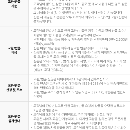
교환/반품
고객님이 받으신 상품의 내용이 표시 광고 및 계약 내용과 다른 경우 상품
기준
을 수령하신 날로부터 3개월 이내이며,
그 사실을 안 날(알 수 있었던 날) 부터 30일 이내 신청이 가능합니다.
반품 시 제공된 사은품은 모두 회수하며 회수가 되지 않으면 교환/반품이
불가능합니다.
고객님의 단순변심으로 인한 교환/반품인 경우, 다음과 같이 상품 회수/
배송에 필요한 비용을 고객님께서 부담하셔야 합니다.
교환 비용: 해당 상품 회수 및 재배송에 필요한 교환택배비 (편도2,500원
/왕복5,000원)
교환/반품
반품 비용: 해당 상품 회수에 필요한 반품택배비 5,000 원
비용
상품의 불량/하자, 표시 광고 및 계약 내용과 다르게 이행되어 교환/반품
을 하시는 경우 교환/반품 비용은 업체부담입니다.
상품은 모니터 해상도, 밝기, 컴퓨터 사양, 이미지에 따라 색상 차이가 있
을 수 있으며, 디자인 측정법에 따라 사이즈 차이가 있을 수 있습니다.
(배송비 고객 전액부담)
교환/반품 신청은 마이페이지>1:1문의에서 접수하십시오.
상품 반송은 고객님께서 CJ대한통운(1588-1255)에 직접 원송장번호로
교환/반품
택배 반품요청을 하셔야 합니다.
신청 및 주소
교환/반품 주소 : 경기 평택시 도일동 도일로 327 / CJ대한통운 엘칸토
직영팀
고객님의 단순변심으로 인한 교환/반품 요청이 상품을 수령한 날로부터
7일을 경과한 경우
고객님의 요청에 따라 개별적으로 주문 제작되는 상품의 경우
교환/반품
교환은 사이즈 교환만 가능하며, 타 디자인 교환을 원하는 경우 주문제품
불가안내
을 반품(환불) 해주시고 새로 주문해 주시기 바랍니다
상품을 착화/사용하였을 경우, 고객님의 부주의로 상품이 훼손,파손되어