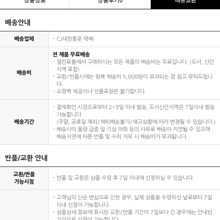
배송안내
배송업체
CJ대한통운 택배
전 제품 무료배송
엘칸토몰에서 구매하시는 모든 제품의 배송비는 무료입니다. (도서, 산간
지역 포함)
배송비
교환/반품시에는 왕복 배송비 5,000원이 부과되는 점 참고 부탁드립니
다.
쇼핑백 제공이나 선물포장은 불가합니다.
결제확인 시점으로부터 2~3일 이내 발송, 도서산간지역은 7일이내 발송
가능합니다.
배송기간
(주말, 공휴일 제외/해외배송불가/재고상황에 따라 변경될 수 있습니다.)
배송사의 물량 급증 및 기상 악화 등의 사유로 배송이 지연될 수 있으며
배송지연에 따른 반품 및 수취 거부 시 배송비가 부과됩니다.
반품/교환 안내
교환/반품
반품 및 교환은 상품 수령 후 7일 이내에 신청하실 수 있습니다.
가능시점
고객님의 단순 변심으로 인한 경우, 실제 상품을 수령하신 날로부터 7일
이내 신청이 가능합니다.
상품상세 정보에 표시된 교환/반품 기간이 7일보다 긴 경우에는 안내된
기간으로 신청이 가능합니다.