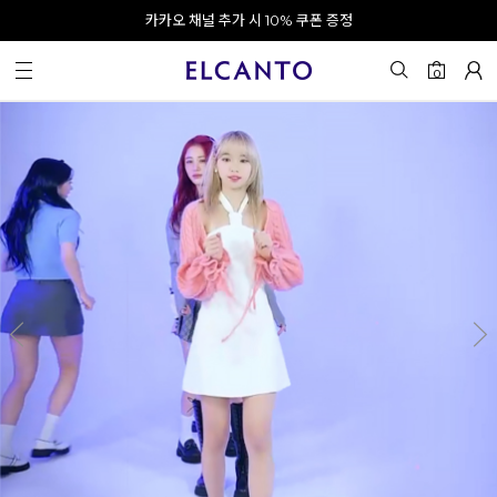
오전 10시 이전 결제 완료 시 오늘 출발!
카카오 채널 추가 시 10% 쿠폰 증정
회원가입 시 최대 20% 쿠폰 지급
0