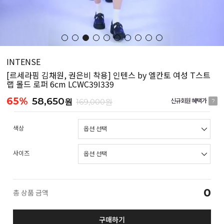
INTENSE
[르세라핌 김채원, 권은비 착용] 인텐스 by 엘칸토 여성 T스트
랩 몰드 로퍼 6cm LCWC39I339
65%
58,650
원
169,000원
신규회원 혜택가
?
색상
사이즈
0
총 상품 금액
구매하기