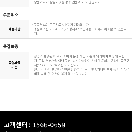
상품가치가 상실되었을 경우 반품이 되지 않습니다.
주문취소
주문취소는 주문완료상태까지 가능합니다.
배송기간
주문취소는 마이페이지>쇼핑내역>주문배송조회에서 취소할 수 있습니
다.
품질보증
공정거래 위원회 고시 소비자 분쟁 해결 기준에 의거하여 보상해 드립니
다. 구입 후 6개월 이내 무상 A/S 가능하며 자세한 문의는 온라인 고객센
품질보증
터(1566-0659)로 문의 바랍니다.
기준
단, 소비자의 부주의로 인한 심한 파손 또는 부속자재의 부재 등의 이슈로
비용 발생 및 수선이 불가 할 수 있습니다.
고객센터 :
1566-0659