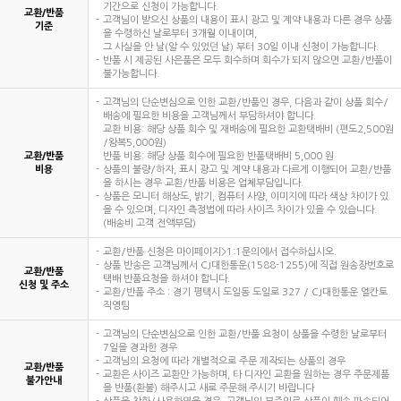
기간으로 신청이 가능합니다.
교환/반품
고객님이 받으신 상품의 내용이 표시 광고 및 계약 내용과 다른 경우 상품
기준
을 수령하신 날로부터 3개월 이내이며,
그 사실을 안 날(알 수 있었던 날) 부터 30일 이내 신청이 가능합니다.
반품 시 제공된 사은품은 모두 회수하며 회수가 되지 않으면 교환/반품이
불가능합니다.
고객님의 단순변심으로 인한 교환/반품인 경우, 다음과 같이 상품 회수/
배송에 필요한 비용을 고객님께서 부담하셔야 합니다.
교환 비용: 해당 상품 회수 및 재배송에 필요한 교환택배비 (편도2,500원
/왕복5,000원)
교환/반품
반품 비용: 해당 상품 회수에 필요한 반품택배비 5,000 원
비용
상품의 불량/하자, 표시 광고 및 계약 내용과 다르게 이행되어 교환/반품
을 하시는 경우 교환/반품 비용은 업체부담입니다.
상품은 모니터 해상도, 밝기, 컴퓨터 사양, 이미지에 따라 색상 차이가 있
을 수 있으며, 디자인 측정법에 따라 사이즈 차이가 있을 수 있습니다.
(배송비 고객 전액부담)
교환/반품 신청은 마이페이지>1:1문의에서 접수하십시오.
상품 반송은 고객님께서 CJ대한통운(1588-1255)에 직접 원송장번호로
교환/반품
택배 반품요청을 하셔야 합니다.
신청 및 주소
교환/반품 주소 : 경기 평택시 도일동 도일로 327 / CJ대한통운 엘칸토
직영팀
고객님의 단순변심으로 인한 교환/반품 요청이 상품을 수령한 날로부터
7일을 경과한 경우
고객님의 요청에 따라 개별적으로 주문 제작되는 상품의 경우
교환/반품
교환은 사이즈 교환만 가능하며, 타 디자인 교환을 원하는 경우 주문제품
불가안내
을 반품(환불) 해주시고 새로 주문해 주시기 바랍니다