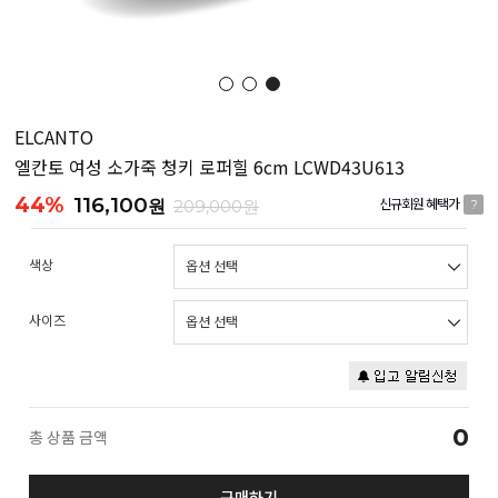
ELCANTO
엘칸토 여성 소가죽 청키 로퍼힐 6cm LCWD43U613
44%
116,100
원
209,000원
신규회원 혜택가
?
색상
사이즈
0
총 상품 금액
구매하기