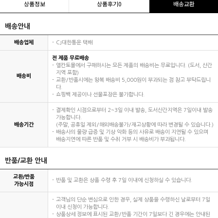
상품정보
상품후기
0
배송교환
배송안내
배송업체
CJ대한통운 택배
전 제품 무료배송
엘칸토몰에서 구매하시는 모든 제품의 배송비는 무료입니다. (도서, 산간
지역 포함)
배송비
교환/반품시에는 왕복 배송비 5,000원이 부과되는 점 참고 부탁드립니
다.
쇼핑백 제공이나 선물포장은 불가합니다.
결제확인 시점으로부터 2~3일 이내 발송, 도서산간지역은 7일이내 발송
가능합니다.
배송기간
(주말, 공휴일 제외/해외배송불가/재고상황에 따라 변경될 수 있습니다.)
배송사의 물량 급증 및 기상 악화 등의 사유로 배송이 지연될 수 있으며
배송지연에 따른 반품 및 수취 거부 시 배송비가 부과됩니다.
반품/교환 안내
교환/반품
반품 및 교환은 상품 수령 후 7일 이내에 신청하실 수 있습니다.
가능시점
고객님의 단순 변심으로 인한 경우, 실제 상품을 수령하신 날로부터 7일
이내 신청이 가능합니다.
상품상세 정보에 표시된 교환/반품 기간이 7일보다 긴 경우에는 안내된