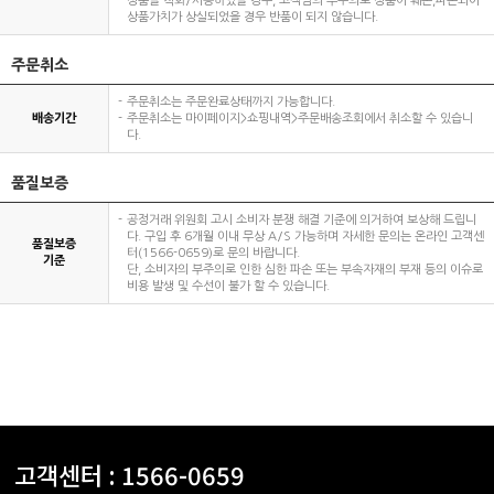
상품을 착화/사용하였을 경우, 고객님의 부주의로 상품이 훼손,파손되어
상품가치가 상실되었을 경우 반품이 되지 않습니다.
주문취소
주문취소는 주문완료상태까지 가능합니다.
배송기간
주문취소는 마이페이지>쇼핑내역>주문배송조회에서 취소할 수 있습니
다.
품질보증
공정거래 위원회 고시 소비자 분쟁 해결 기준에 의거하여 보상해 드립니
다. 구입 후 6개월 이내 무상 A/S 가능하며 자세한 문의는 온라인 고객센
품질보증
터(1566-0659)로 문의 바랍니다.
기준
단, 소비자의 부주의로 인한 심한 파손 또는 부속자재의 부재 등의 이슈로
비용 발생 및 수선이 불가 할 수 있습니다.
고객센터 :
1566-0659