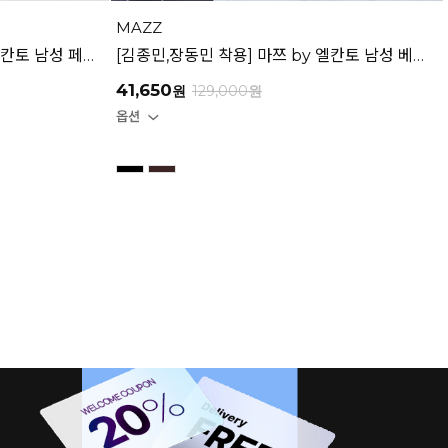
MAZZ
[박형식, 지창욱 착용] 마쯔 by 엘칸토 남성 페니 로퍼 3.5cm LCMD82I111
[김종민,장동민 착용] 마쯔 by 엘칸토 남성 베이직 정장화 3.5cm LCMD80I111
41,650
원
129,000
원