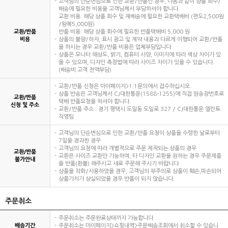
고객님의 단순변심으로 인한 교환/반품인 경우, 다음과 같이 상품 회수/
배송에 필요한 비용을 고객님께서 부담하셔야 합니다.
교환 비용: 해당 상품 회수 및 재배송에 필요한 교환택배비 (편도2,500원
/왕복5,000원)
교환/반품
반품 비용: 해당 상품 회수에 필요한 반품택배비 5,000 원
비용
상품의 불량/하자, 표시 광고 및 계약 내용과 다르게 이행되어 교환/반품
을 하시는 경우 교환/반품 비용은 업체부담입니다.
상품은 모니터 해상도, 밝기, 컴퓨터 사양, 이미지에 따라 색상 차이가 있
을 수 있으며, 디자인 측정법에 따라 사이즈 차이가 있을 수 있습니다.
(배송비 고객 전액부담)
교환/반품 신청은 마이페이지>1:1문의에서 접수하십시오.
상품 반송은 고객님께서 CJ대한통운(1588-1255)에 직접 원송장번호로
교환/반품
택배 반품요청을 하셔야 합니다.
신청 및 주소
교환/반품 주소 : 경기 평택시 도일동 도일로 327 / CJ대한통운 엘칸토
직영팀
고객님의 단순변심으로 인한 교환/반품 요청이 상품을 수령한 날로부터
7일을 경과한 경우
고객님의 요청에 따라 개별적으로 주문 제작되는 상품의 경우
교환/반품
교환은 사이즈 교환만 가능하며, 타 디자인 교환을 원하는 경우 주문제품
불가안내
을 반품(환불) 해주시고 새로 주문해 주시기 바랍니다
상품을 착화/사용하였을 경우, 고객님의 부주의로 상품이 훼손,파손되어
상품가치가 상실되었을 경우 반품이 되지 않습니다.
주문취소
주문취소는 주문완료상태까지 가능합니다.
배송기간
주문취소는 마이페이지>쇼핑내역>주문배송조회에서 취소할 수 있습니