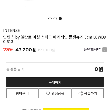
INTENSE
인텐스 by 엘칸토 여성 스터드 메리제인 플랫슈즈 3cm LCWD9
0I613
73%
43,200
원
159,000원
신규회원 혜택가
?
0
원
총 상품 금액
구매하기
장바구니
관심상품
공유하기