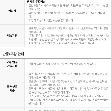
전 제품 무료배송
엘칸토몰에서 구매하시는 모든 제품의 배송비는 무료입니다. (도서, 산간
지역 포함)
배송비
교환/반품시에는 왕복 배송비 5,000원이 부과되는 점 참고 부탁드립니
다.
쇼핑백 제공이나 선물포장은 불가합니다.
결제확인 시점으로부터 2~3일 이내 발송, 도서산간지역은 7일이내 발송
가능합니다.
배송기간
(주말, 공휴일 제외/해외배송불가/재고상황에 따라 변경될 수 있습니다.)
배송사의 물량 급증 및 기상 악화 등의 사유로 배송이 지연될 수 있으며
배송지연에 따른 반품 및 수취 거부 시 배송비가 부과됩니다.
반품/교환 안내
교환/반품
반품 및 교환은 상품 수령 후 7일 이내에 신청하실 수 있습니다.
가능시점
고객님의 단순 변심으로 인한 경우, 실제 상품을 수령하신 날로부터 7일
이내 신청이 가능합니다.
상품상세 정보에 표시된 교환/반품 기간이 7일보다 긴 경우에는 안내된
기간으로 신청이 가능합니다.
교환/반품
고객님이 받으신 상품의 내용이 표시 광고 및 계약 내용과 다른 경우 상품
기준
을 수령하신 날로부터 3개월 이내이며,
그 사실을 안 날(알 수 있었던 날) 부터 30일 이내 신청이 가능합니다.
반품 시 제공된 사은품은 모두 회수하며 회수가 되지 않으면 교환/반품이
불가능합니다.