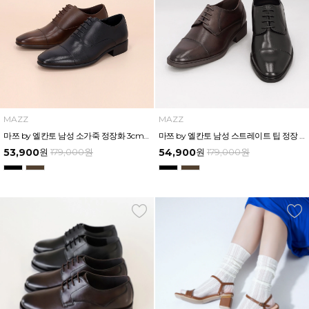
MAZZ
MAZZ
마쯔 by 엘칸토 남성 소가죽 정장화 3cm LCMD42M313
마쯔 by 엘칸토 남성 스트레이트 팁 정장 더비 3cm LCMD18M613
53,900
원
179,000
원
54,900
원
179,000
원