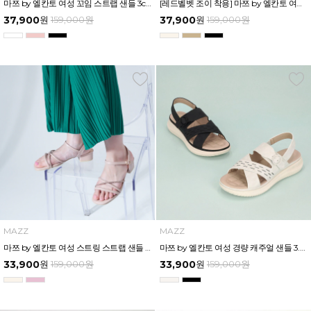
마쯔 by 엘칸토 여성 꼬임 스트랩 샌들 3cm LCWW17M326
[레드벨벳 조이 착용] 마쯔 by 엘칸토 여성 크로스 샌들 3cm LCWW11M326
37,900
원
159,000
원
37,900
원
159,000
원
MAZZ
MAZZ
마쯔 by 엘칸토 여성 스트링 스트랩 샌들 3cm LCWW34M326
마쯔 by 엘칸토 여성 경량 캐주얼 샌들 3.5cm LCWW36M326
33,900
원
159,000
원
33,900
원
159,000
원