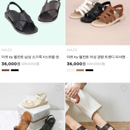
MAZZ
MAZZ
마쯔 by 엘칸토 남성 소가죽 X스트랩 샌들 2cm LCMW04M326
마쯔 by 엘칸토 여성 경량 트렌디 피셔맨 샌들 3cm LCWW66M426
36,000
원
129,000
원
36,000
원
149,000
원