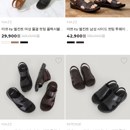
MAZZ
MAZZ
마쯔 by 엘칸토 여성 물결 컷팅 플렉서블 샌들 2cm LCWW54M426
마쯔 by 엘칸토 남성 사이드 컷팅 투웨이 컴포트 샌들 3cm LCMW56M626
29,900
원
149,000
원
42,900
원
159,000
원
MAZZ
INTENSE