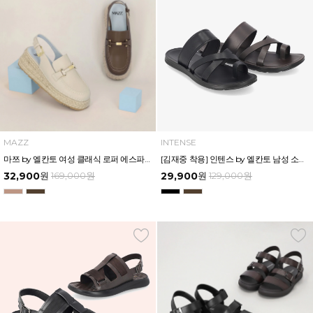
MAZZ
INTENSE
마쯔 by 엘칸토 여성 클래식 로퍼 에스파듀 슬링백 6cm LCWO61M513
[김재중 착용] 인텐스 by 엘칸토 남성 소가죽 링 스트랩 슬리퍼 2cm LCMW13I326
32,900
원
169,000
원
29,900
원
129,000
원