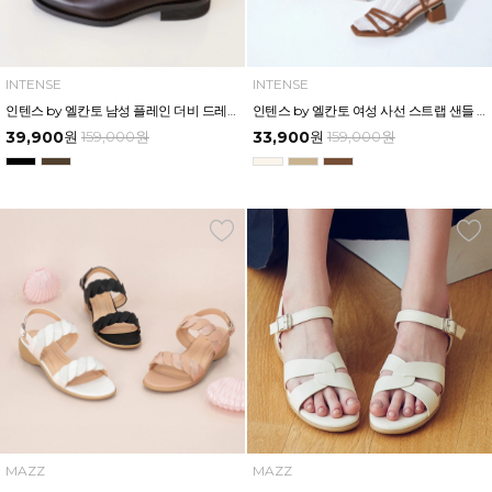
INTENSE
INTENSE
인텐스 by 엘칸토 남성 플레인 더비 드레스 3cm LCMD24I613
인텐스 by 엘칸토 여성 사선 스트랩 샌들 5cm LCWW83I326
39,900
원
159,000
원
33,900
원
159,000
원
MAZZ
MAZZ