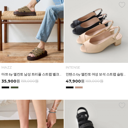
MAZZ
INTENSE
마쯔 by 엘칸토 남성 트리플 스트랩 벨크로 슬라이드 4.5cm LCMW61M626
인텐스 by 엘칸토 여성 보석 스트랩 슬링백 샌들 4cm LCWW18I626
35,900
원
159,000
원
47,900
원
169,000
원