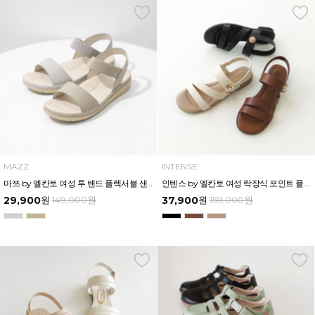
MAZZ
INTENSE
마쯔 by 엘칸토 여성 투 밴드 플렉서블 샌들 2.5cm LCWW55M426
인텐스 by 엘칸토 여성 락장식 포인트 플랫 샌들 2cm LCWW50I526
29,900
원
149,000
원
37,900
원
159,000
원