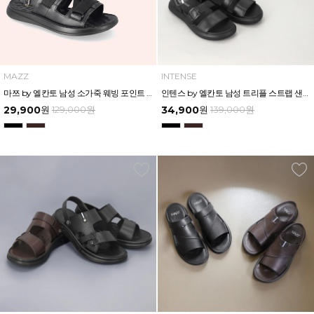
MAZZ
INTENSE
마쯔 by 엘칸토 남성 소가죽 웨빙 포인트 쿠셔닝 샌들 2.5cm LCMW03M326
인텐스 by 엘칸토 남성 트리플 스트랩 샌들 3.5cm LCMW00I426
29,900
원
129,000
원
34,900
원
139,000
원