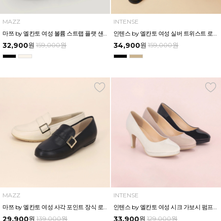
MAZZ
INTENSE
마쯔 by 엘칸토 여성 볼륨 스트랩 플랫 샌들 2cm LCWW58M626
인텐스 by 엘칸토 여성 실버 트위스트 로퍼 4.5cm LCWD09I313
32,900
원
159,000
원
34,900
원
159,000
원
MAZZ
INTENSE
마쯔 by 엘칸토 여성 사각 포인트 장식 로퍼 2cm LCWC81M413
인텐스 by 엘칸토 여성 시크 가보시 펌프스 7.5cm LCWD17I126
29,900
원
139,000
원
33,900
원
129,000
원