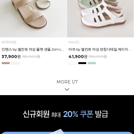
INTENSE
MAZZ
인텐스 by 엘칸토 여성 플랫 샌들 2cm LCWW32I526
마쯔 by 엘칸토 여성 펀칭디테일 케이지 오픈 슈즈 2.5cm LCWC93M613
37,900
원
159,000
원
41,900
원
159,000
원
MORE
1
/
7