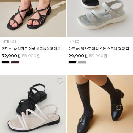
INTENSE
MAZZ
인텐스 by 엘칸토 여성 플립플랍형 매듭 플랫 샌들 2cm LCWW44I626
마쯔 by 엘칸토 여성 스톤 스트랩 경량 컴포트 샌들 3.5cm LCWW33M626
32,900
원
159,000
원
29,900
원
159,000
원