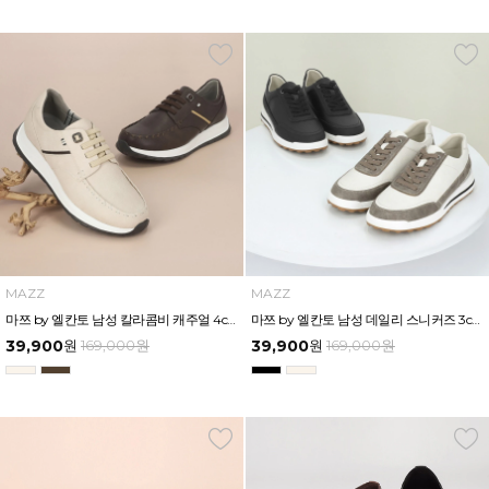
MAZZ
MAZZ
마쯔 by 엘칸토 남성 칼라콤비 캐주얼 4cm LCMC59M513
마쯔 by 엘칸토 남성 데일리 스니커즈 3cm LCMS00M539
39,900
원
169,000
원
39,900
원
169,000
원