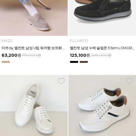
MAZZ
ELCANTO
마쯔 by 엘칸토 남성 U팁 워커형 보트화 3cm LCMC24M613
엘칸토 남성 누벅 슬립온 3.5cm LCMC61U613
63,200
원
179,000
원
125,100
원
209,000
원