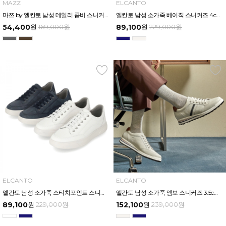
MAZZ
ELCANTO
마쯔 by 엘칸토 남성 데일리 콤비 스니커즈 3.5cm LCMS01M539
엘칸토 남성 소가죽 베이직 스니커즈 4cm LCMS54U513
54,400
원
169,000
원
89,100
원
229,000
원
ELCANTO
ELCANTO
엘칸토 남성 소가죽 스티치포인트 스니커즈 4cm LCMS63U513
엘칸토 남성 소가죽 엠보 스니커즈 3.5cm LCMS70U513
89,100
원
229,000
원
152,100
원
239,000
원