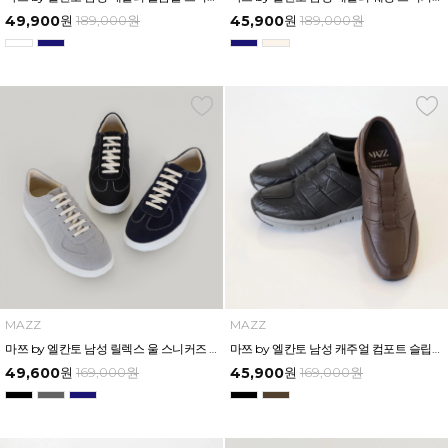
49,900
원
189,000
원
45,900
원
189,000
원
MAZZ
MAZZ
마쯔 by 엘칸토 남성 릴렉스 울 스니커즈 3cm LCMS57M613
마쯔 by 엘칸토 남성 캐주얼 컴포트 슬립온 3cm LCMS63M613
49,600
원
169,000
원
45,900
원
169,000
원