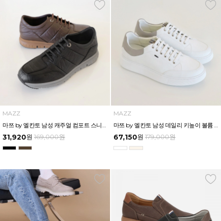
MAZZ
MAZZ
마쯔 by 엘칸토 남성 캐주얼 컴포트 스니커즈 3cm LCMS64M613
마쯔 by 엘칸토 남성 데일리 키높이 볼륨 컵솔 스니커즈 3.5cm LCMS60M613
31,920
원
169,000
원
67,150
원
179,000
원