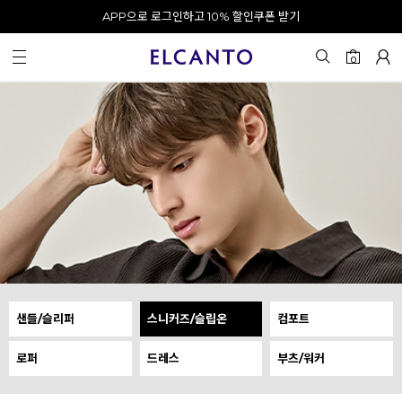
오전 10시 이전 결제 완료 시 오늘 출발!
0
샌들/슬리퍼
스니커즈/슬립온
컴포트
로퍼
드레스
부츠/워커