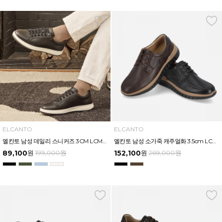
ELCANTO
ELCANTO
엘칸토 남성 데일리 스니커즈 3CM LCMS81U613
엘칸토 남성 소가죽 캐주얼화 3.5cm LCMC33U613
89,100
원
199,000
원
152,100
원
269,000
원