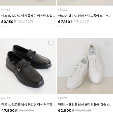
MAZZ
MAZZ
마쯔 by 엘칸토 남성 플레인 베이직 컵솔 스니커즈 2.5cm LCMS56M613
마쯔 by 엘칸토 남성 사이드콤비 스니커즈 3.5cm LCMS50M613
50,150
원
159,000
원
67,150
원
179,000
원
MAZZ
MAZZ
마쯔 by 엘칸토 남성 봉합형 장식 캐주얼 슬립온 2.5cm LCMC26M613
마쯔 by 엘칸토 남성 플레인 볼륨 컵솔 스니커즈 3cm LCMS62M613
47,900
원
179,000
원
62,900
원
179,000
원