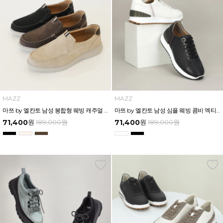
MAZZ
MAZZ
마쯔 by 엘칸토 남성 봉합형 웨빙 캐주얼 슬립온 3cm LCMC25M613
마쯔 by 엘칸토 남성 심플 웨빙 콤비 엑티브 밴드 스니커즈 5cm LCMS68M513
71,400
원
189,000
원
71,400
원
189,000
원