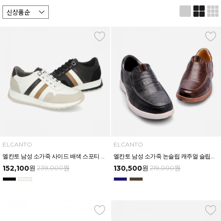
ELCANTO
ELCANTO
엘칸토 남성 소가죽 사이드 배색 스포티 스니커즈 3.5cm LCMS34U613
엘칸토 남성 소가죽 논슬립 캐주얼 슬립온 3CM LCMC60U613
152,100
원
239,000
원
130,500
원
219,000
원