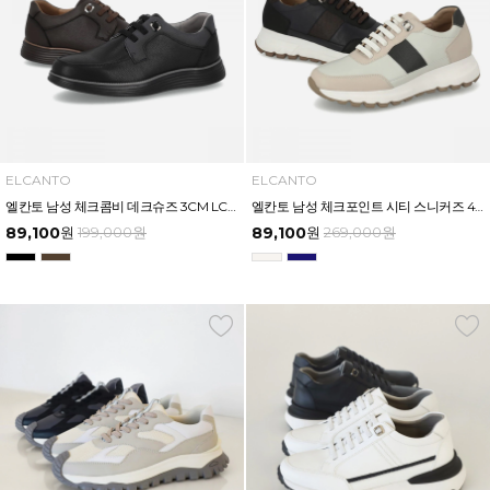
ELCANTO
ELCANTO
엘칸토 남성 체크콤비 데크슈즈 3CM LCMC12U613
엘칸토 남성 체크포인트 시티 스니커즈 4CM LCMS82U613
89,100
원
199,000
원
89,100
원
269,000
원