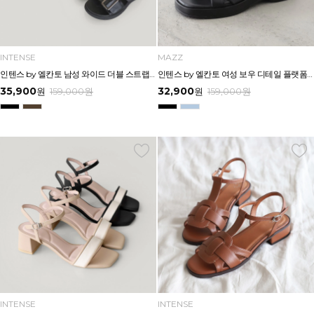
INTENSE
MAZZ
인텐스 by 엘칸토 남성 와이드 더블 스트랩 버클 슬라이드 3.5cm LCMW62I626
인텐스 by 엘칸토 여성 보우 디테일 플랫폼 샌들 5cm LCWW45I626
35,900
32,900
원
159,000
원
원
159,000
원
INTENSE
INTENSE