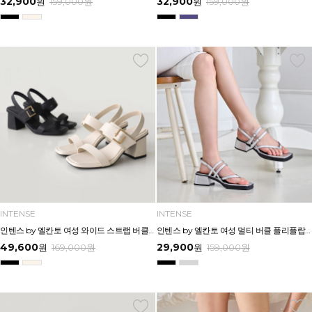
32,900
32,900
원
159,000
원
원
159,000
원
INTENSE
INTENSE
인텐스 by 엘칸토 여성 와이드 스트랩 버클 포인트 샌들 6cm LCWW17I626
인텐스 by 엘칸토 여성 멀티 버클 플리플랍형 미드힐 샌들 4cm LCWW24I626
49,600
29,900
원
169,000
원
원
159,000
원