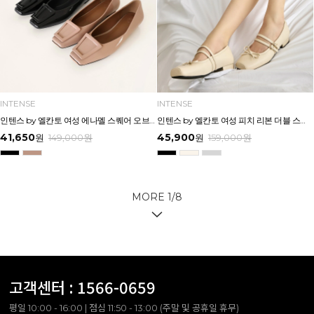
INTENSE
INTENSE
인텐스 by 엘칸토 여성 에나멜 스퀘어 오브제 플랫슈즈 1.5cm LCWD53I613
인텐스 by 엘칸토 여성 피치 리본 더블 스트랩 메리제인 2cm LCWD97I613
41,650
45,900
원
149,000
원
원
159,000
원
MORE
1
/
8
고객센터 :
1566-0659
평일 10:00 - 16:00 | 점심 11:50 - 13:00 (주말 및 공휴일 휴무)