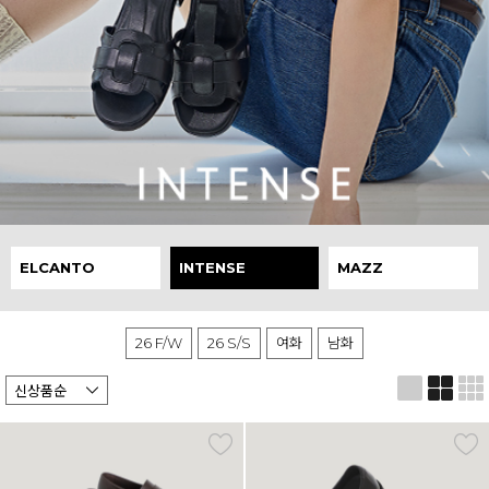
ELCANTO
INTENSE
MAZZ
26 F/W
26 S/S
여화
남화