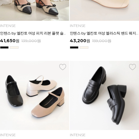
INTENSE
INTENSE
인텐스 by 엘칸토 여성 피치 리본 플랫 슬링백 2cm LCWO26I613
인텐스 by 엘칸토 여성 엘라스틱 밴드 웨지 힐 5cm LCWD99I613
41,650
43,200
원
139,000
원
원
159,000
원
INTENSE
INTENSE