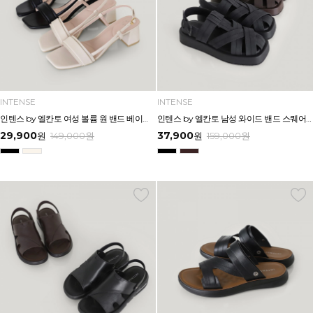
INTENSE
INTENSE
인텐스 by 엘칸토 여성 볼륨 원 밴드 베이직 샌들 5cm LCWW02I626
인텐스 by 엘칸토 남성 와이드 밴드 스퀘어 플랫폼 샌들 4.5cm LCMW58I626
29,900
37,900
원
149,000
원
원
159,000
원