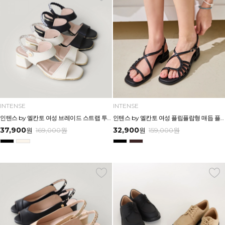
INTENSE
INTENSE
인텐스 by 엘칸토 여성 브레이드 스트랩 투웨이 샌들 5cm LCWW46I626
인텐스 by 엘칸토 여성 플립플랍형 매듭 플랫 샌들 2cm LCWW44I626
37,900
32,900
원
169,000
원
원
159,000
원