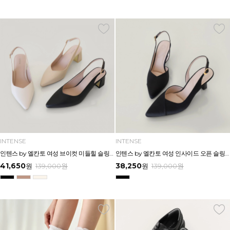
INTENSE
INTENSE
인텐스 by 엘칸토 여성 브이컷 미들힐 슬링백 5cm LCWO27I613
인텐스 by 엘칸토 여성 인사이드 오픈 슬링백 7cm LCWO43I613
41,650
38,250
원
139,000
원
원
139,000
원