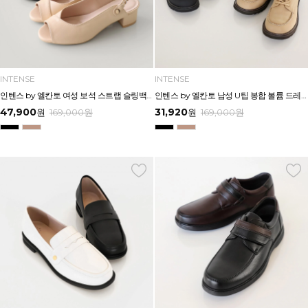
INTENSE
INTENSE
인텐스 by 엘칸토 여성 보석 스트랩 슬링백 샌들 4cm LCWW18I626
인텐스 by 엘칸토 남성 U팁 봉합 볼륨 드레스 3cm LCMD29I613
47,900
31,920
원
169,000
원
원
169,000
원