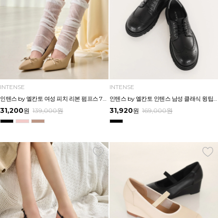
INTENSE
INTENSE
인텐스 by 엘칸토 여성 피치 리본 펌프스 7cm LCWD95I613
인텐스 by 엘칸토 인텐스 남성 클래식 윙팁 볼륨 드레스 3cm LCMD30I613
31,200
31,920
원
139,000
원
원
169,000
원