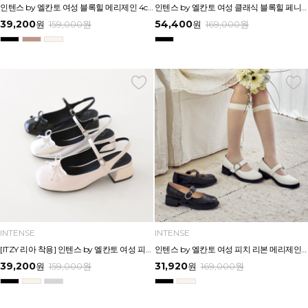
인텐스 by 엘칸토 여성 블록힐 메리제인 4cm LCWD98I613
인텐스 by 엘칸토 여성 클래식 블록힐 페니로퍼 5.5cm LCWD51I613
39,200
54,400
원
159,000
원
원
169,000
원
INTENSE
INTENSE
[ITZY 리아 착용] 인텐스 by 엘칸토 여성 피치 리본 메리제인 슬링백 4cm LCWO29I613
인텐스 by 엘칸토 여성 피치 리본 메리제인 3.5cm LCWD96I613
39,200
31,920
원
159,000
원
원
169,000
원