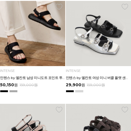
INTENSE
INTENSE
인텐스 by 엘칸토 남성 미니도트 포인트 투웨이 샌들 3cm LCMW60I626
인텐스 by 엘칸토 여성 미니 버클 플랫 샌들 1.5cm LCWW04I626
50,150
29,900
원
159,000
원
원
159,000
원