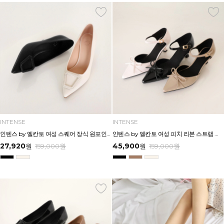
INTENSE
INTENSE
인텐스 by 엘칸토 여성 스퀘어 장식 원포인트 스틸레토 펌프스 7cm LCWD50I613
인텐스 by 엘칸토 여성 피치 리본 스트랩 키튼힐 5cm LCWO28I613
27,920
45,900
원
159,000
원
원
159,000
원