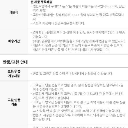
전 제품 무료배송
엘칸토몰에서 구매하시는 모든 제품의 배송비는 무료입니다. (도서, 산간
지역 포함)
배송비
교환/반품시에는 왕복 배송비 5,000원이 부과되는 점 참고 부탁드립니
다.
쇼핑백 제공이나 선물포장은 불가합니다.
결제확인 시점으로부터 2~3일 이내 발송, 도서산간지역은 7일이내 발송
가능합니다.
배송기간
(주말, 공휴일 제외/해외배송불가/재고상황에 따라 변경될 수 있습니다.)
배송사의 물량 급증 및 기상 악화 등의 사유로 배송이 지연될 수 있으며
배송지연에 따른 반품 및 수취 거부 시 배송비가 부과됩니다.
반품/교환 안내
교환/반품
반품 및 교환은 상품 수령 후 7일 이내에 신청하실 수 있습니다.
가능시점
고객님의 단순 변심으로 인한 경우, 실제 상품을 수령하신 날로부터 7일
이내 신청이 가능합니다.
상품상세 정보에 표시된 교환/반품 기간이 7일보다 긴 경우에는 안내된
기간으로 신청이 가능합니다.
교환/반품
고객님이 받으신 상품의 내용이 표시 광고 및 계약 내용과 다른 경우 상품
기준
을 수령하신 날로부터 3개월 이내이며,
그 사실을 안 날(알 수 있었던 날) 부터 30일 이내 신청이 가능합니다.
반품 시 제공된 사은품은 모두 회수하며 회수가 되지 않으면 교환/반품이
불가능합니다.