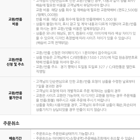
고객님의 단순변심으로 인한 교환/반품인 경우, 다음과 같이 상품 회수/
배송에 필요한 비용을 고객님께서 부담하셔야 합니다.
교환 비용: 해당 상품 회수 및 재배송에 필요한 교환택배비 (편도2,500원
/왕복5,000원)
교환/반품
반품 비용: 해당 상품 회수에 필요한 반품택배비 5,000 원
비용
상품의 불량/하자, 표시 광고 및 계약 내용과 다르게 이행되어 교환/반품
을 하시는 경우 교환/반품 비용은 업체부담입니다.
상품은 모니터 해상도, 밝기, 컴퓨터 사양, 이미지에 따라 색상 차이가 있
을 수 있으며, 디자인 측정법에 따라 사이즈 차이가 있을 수 있습니다.
(배송비 고객 전액부담)
교환/반품 신청은 마이페이지>1:1문의에서 접수하십시오.
상품 반송은 고객님께서 CJ대한통운(1588-1255)에 직접 원송장번호로
교환/반품
택배 반품요청을 하셔야 합니다.
신청 및 주소
교환/반품 주소 : 경기 평택시 도일동 도일로 327 / CJ대한통운 엘칸토
직영팀
고객님의 단순변심으로 인한 교환/반품 요청이 상품을 수령한 날로부터
7일을 경과한 경우
고객님의 요청에 따라 개별적으로 주문 제작되는 상품의 경우
교환/반품
교환은 사이즈 교환만 가능하며, 타 디자인 교환을 원하는 경우 주문제품
불가안내
을 반품(환불) 해주시고 새로 주문해 주시기 바랍니다
상품을 착화/사용하였을 경우, 고객님의 부주의로 상품이 훼손,파손되어
상품가치가 상실되었을 경우 반품이 되지 않습니다.
주문취소
주문취소는 주문완료상태까지 가능합니다.
배송기간
주문취소는 마이페이지>쇼핑내역>주문배송조회에서 취소할 수 있습니