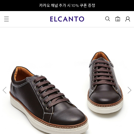
오전 10시 이전 결제 완료 시 오늘 출발!
카카오 채널 추가 시 10% 쿠폰 증정
회원가입 시 최대 20% 쿠폰 지급
0