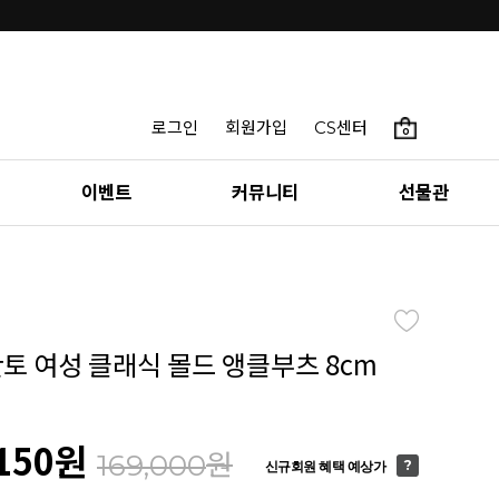
로그인
회원가입
CS센터
0
이벤트
커뮤니티
선물관
칸토 여성 클래식 몰드 앵클부츠 8cm
150
원
원
169,000
신규회원 혜택 예상가