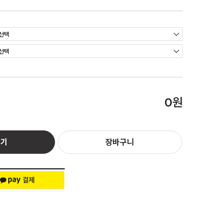
원
0
하기
장바구니