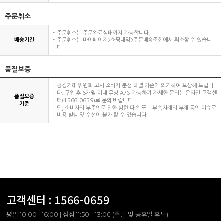
주문취소
주문취소는 주문완료상태까지 가능합니다.
배송기간
주문취소는 마이페이지>쇼핑내역>주문배송조회에서 취소할 수 있습니
다.
품질보증
공정거래 위원회 고시 소비자 분쟁 해결 기준에 의거하여 보상해 드립니
다. 구입 후 6개월 이내 무상 A/S 가능하며 자세한 문의는 온라인 고객센
품질보증
터(1566-0659)로 문의 바랍니다.
기준
단, 소비자의 부주의로 인한 심한 파손 또는 부속자재의 부재 등의 이슈로
비용 발생 및 수선이 불가 할 수 있습니다.
고객센터 :
1566-0659
평일 10:00 - 16:00 | 점심 11:50 - 13:00 (주말 및 공휴일 휴무)