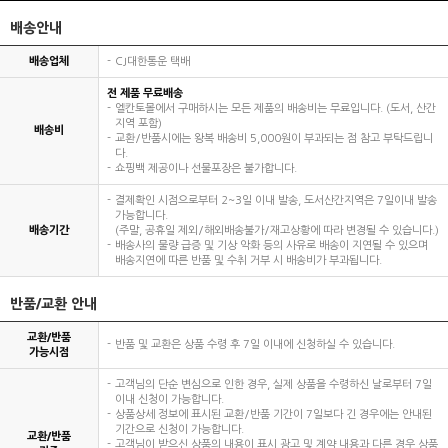
배송안내
배송업체
CJ대한통운 택배
전 제품 무료배송
엘칸토몰에서 구매하시는 모든 제품의 배송비는 무료입니다. (도서, 산간
지역 포함)
배송비
교환/반품시에는 왕복 배송비 5,000원이 부과되는 점 참고 부탁드립니
다.
쇼핑백 제공이나 선물포장은 불가합니다.
결제확인 시점으로부터 2~3일 이내 발송, 도서산간지역은 7일이내 발송
가능합니다.
배송기간
(주말, 공휴일 제외/해외배송불가/재고상황에 따라 변경될 수 있습니다.)
배송사의 물량 급증 및 기상 악화 등의 사유로 배송이 지연될 수 있으며
배송지연에 따른 반품 및 수취 거부 시 배송비가 부과됩니다.
반품/교환 안내
교환/반품
반품 및 교환은 상품 수령 후 7일 이내에 신청하실 수 있습니다.
가능시점
고객님의 단순 변심으로 인한 경우, 실제 상품을 수령하신 날로부터 7일
이내 신청이 가능합니다.
상품상세 정보에 표시된 교환/반품 기간이 7일보다 긴 경우에는 안내된
기간으로 신청이 가능합니다.
교환/반품
고객님이 받으신 상품의 내용이 표시 광고 및 계약 내용과 다른 경우 상품