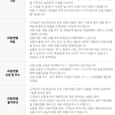
기준
을 수령하신 날로부터 3개월 이내이며,
그 사실을 안 날(알 수 있었던 날) 부터 30일 이내 신청이 가능합니다.
반품 시 제공된 사은품은 모두 회수하며 회수가 되지 않으면 교환/반품이
불가능합니다.
고객님의 단순변심으로 인한 교환/반품인 경우, 다음과 같이 상품 회수/
배송에 필요한 비용을 고객님께서 부담하셔야 합니다.
교환 비용: 해당 상품 회수 및 재배송에 필요한 교환택배비 (편도2,500원
/왕복5,000원)
교환/반품
반품 비용: 해당 상품 회수에 필요한 반품택배비 5,000 원
비용
상품의 불량/하자, 표시 광고 및 계약 내용과 다르게 이행되어 교환/반품
을 하시는 경우 교환/반품 비용은 업체부담입니다.
상품은 모니터 해상도, 밝기, 컴퓨터 사양, 이미지에 따라 색상 차이가 있
을 수 있으며, 디자인 측정법에 따라 사이즈 차이가 있을 수 있습니다.
(배송비 고객 전액부담)
교환/반품 신청은 마이페이지>1:1문의에서 접수하십시오.
상품 반송은 고객님께서 CJ대한통운(1588-1255)에 직접 원송장번호로
교환/반품
택배 반품요청을 하셔야 합니다.
신청 및 주소
교환/반품 주소 : 경기 평택시 도일동 도일로 327 / CJ대한통운 엘칸토
직영팀
고객님의 단순변심으로 인한 교환/반품 요청이 상품을 수령한 날로부터
7일을 경과한 경우
고객님의 요청에 따라 개별적으로 주문 제작되는 상품의 경우
교환/반품
교환은 사이즈 교환만 가능하며, 타 디자인 교환을 원하는 경우 주문제품
불가안내
을 반품(환불) 해주시고 새로 주문해 주시기 바랍니다
상품을 착화/사용하였을 경우, 고객님의 부주의로 상품이 훼손,파손되어
상품가치가 상실되었을 경우 반품이 되지 않습니다.