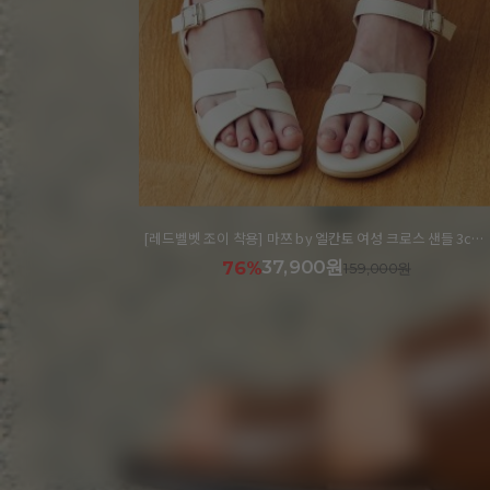
[레드벨벳 조이 착용] 마쯔 by 엘칸토 여성 크로스 샌들 3cm LCWW11M326
인텐스 by 엘칸토 남성 소가죽 브로그 샌들 1.4cm LCMW57I1
23,800원
82%
129,000원