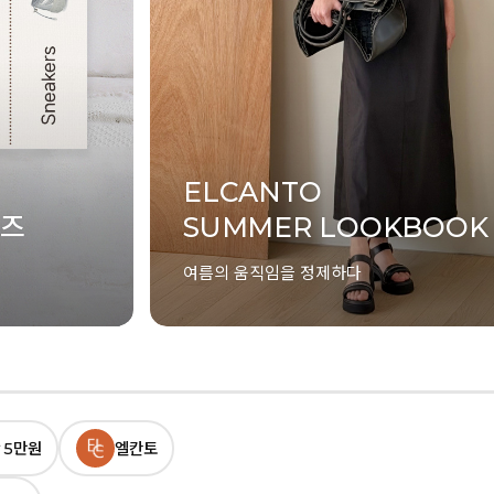
 5만원
엘칸토