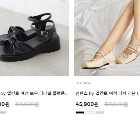
TENSE
INTENSE
인텐스 by 엘칸토 여성 피치 리본 더블 스트랩 메리제인 2cm LCWD97I613
,900
원
159,000
원
39,200
원
129,000
원