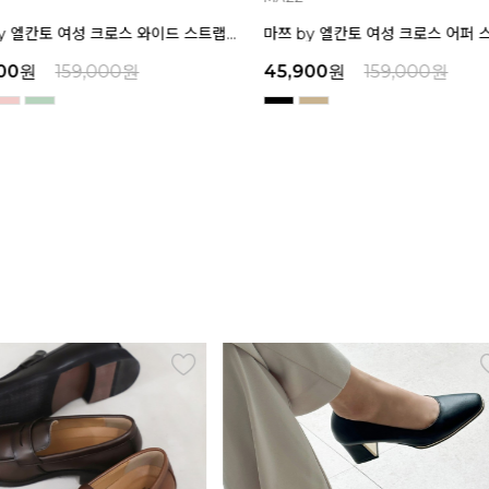
마쯔 by 엘칸토 여성 크로스 어퍼 스티치 다운 캐주얼 샌들 6.5cm LCWW70M626
,900
원
159,000
원
45,900
원
159,000
원