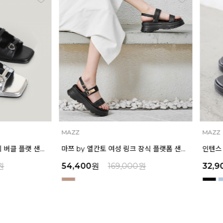
MAZZ
IN
마쯔 by 엘칸토 여성 링크 장식 플랫폼 샌들 6cm LCWW50M626
인텐스 by 엘칸토 여성 보우 디테일 플랫폼 샌들 5cm LCWW45I626
00
원
32,900
원
159,000
원
45