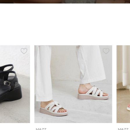
MAZZ
MA