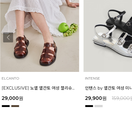
INTENSE
MAZZ
인텐스 by 엘칸토 여성 미니 버클 플랫 샌들 1.5cm LCWW04I626
29,900
원
159,000
원
54,400
원
169,0