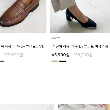
MAZZ
[박신혜 착용] 마쯔 by 엘칸토 여성 스퀘어 쉐입 펌프스 6cm LCWD11M313
00
원
159,000
원
71,400
원
189,000
원