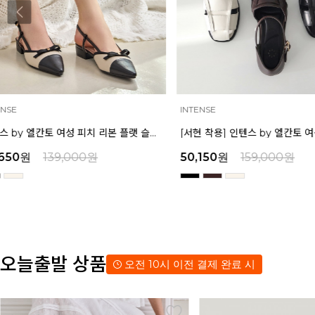
INTENSE
MAZZ
[서현 착용] 인텐스 by 엘칸토 여성 피셔맨 오픈슈즈 2.5cm LCWO85I513
50,150
원
159,000
원
67,150
원
179,000
오늘출발 상품
오전 10시 이전 결제 완료 시