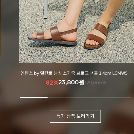
26
인텐스 by 엘칸토 남성 트리플 스트랩 샌들 3.5cm LCMW00I426
34,900원
75%
139,000원
특가 상품 보러가기