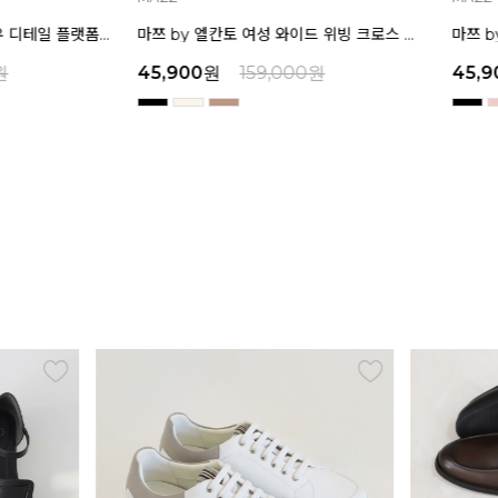
마쯔 by 엘칸토 여성 와이드 위빙 크로스 컴포트 뮬 3.5cm LCWW62M626
마쯔 by 엘칸토 여성 크로스 와이드 스트랩 컴포트 샌들 3.5cm LCWW27M626
00
원
45,900
원
159,000
원
45