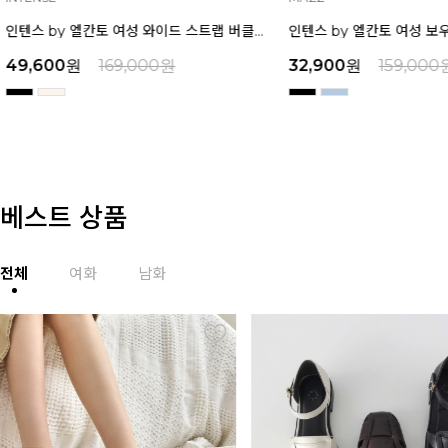
W17I626
인텐스 by 엘칸토 여성 보우 디테일 플랫폼 샌들 5cm LCWW45I626
32,900
원
159,000
원
45,900
원
159,0
베스트 상품
전체
여화
남화