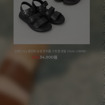
인텐스 by 엘칸토 여성 플랫폼 메리제인 펌프스 7.5cm LCWD06I413
32,900원
79%
159,000원