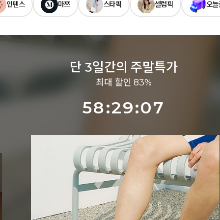
인텐스
마쯔
스타픽
셀럽픽
오늘
단 3일간의 주말특가
최대 할인 83%
58:29:04