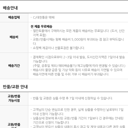
배송안내
배송업체
CJ대한통운 택배
전 제품 무료배송
엘칸토몰에서 구매하시는 모든 제품의 배송비는 무료입니다. (도서, 산간
지역 포함)
배송비
교환/반품시에는 왕복 배송비 5,000원이 부과되는 점 참고 부탁드립니
다.
쇼핑백 제공이나 선물포장은 불가합니다.
결제확인 시점으로부터 2~3일 이내 발송, 도서산간지역은 7일이내 발송
가능합니다.
배송기간
(주말, 공휴일 제외/해외배송불가/재고상황에 따라 변경될 수 있습니다.)
배송사의 물량 급증 및 기상 악화 등의 사유로 배송이 지연될 수 있으며
배송지연에 따른 반품 및 수취 거부 시 배송비가 부과됩니다.
반품/교환 안내
교환/반품
반품 및 교환은 상품 수령 후 7일 이내에 신청하실 수 있습니다.
가능시점
고객님의 단순 변심으로 인한 경우, 실제 상품을 수령하신 날로부터 7일
이내 신청이 가능합니다.
상품상세 정보에 표시된 교환/반품 기간이 7일보다 긴 경우에는 안내된
기간으로 신청이 가능합니다.
교환/반품
고객님이 받으신 상품의 내용이 표시 광고 및 계약 내용과 다른 경우 상품