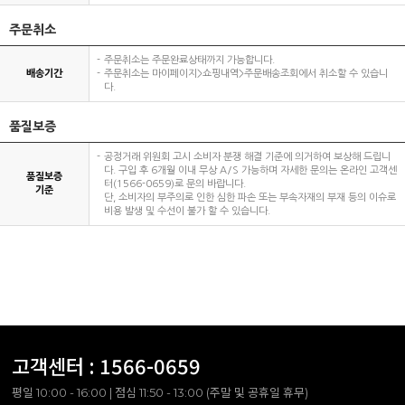
주문취소
주문취소는 주문완료상태까지 가능합니다.
배송기간
주문취소는 마이페이지>쇼핑내역>주문배송조회에서 취소할 수 있습니
다.
품질보증
공정거래 위원회 고시 소비자 분쟁 해결 기준에 의거하여 보상해 드립니
다. 구입 후 6개월 이내 무상 A/S 가능하며 자세한 문의는 온라인 고객센
품질보증
터(1566-0659)로 문의 바랍니다.
기준
단, 소비자의 부주의로 인한 심한 파손 또는 부속자재의 부재 등의 이슈로
비용 발생 및 수선이 불가 할 수 있습니다.
고객센터 :
1566-0659
평일 10:00 - 16:00 | 점심 11:50 - 13:00 (주말 및 공휴일 휴무)