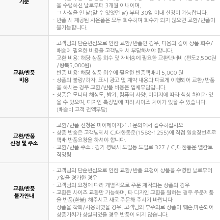
기준
을 수령하신 날로부터 3개월 이내이며,
그 사실을 안 날(알 수 있었던 날) 부터 30일 이내 신청이 가능합니다.
반품 시 제공된 사은품은 모두 회수하며 회수가 되지 않으면 교환/반품이
불가능합니다.
고객님의 단순변심으로 인한 교환/반품인 경우, 다음과 같이 상품 회수/
배송에 필요한 비용을 고객님께서 부담하셔야 합니다.
교환 비용: 해당 상품 회수 및 재배송에 필요한 교환택배비 (편도2,500원
/왕복5,000원)
교환/반품
반품 비용: 해당 상품 회수에 필요한 반품택배비 5,000 원
비용
상품의 불량/하자, 표시 광고 및 계약 내용과 다르게 이행되어 교환/반품
을 하시는 경우 교환/반품 비용은 업체부담입니다.
상품은 모니터 해상도, 밝기, 컴퓨터 사양, 이미지에 따라 색상 차이가 있
을 수 있으며, 디자인 측정법에 따라 사이즈 차이가 있을 수 있습니다.
(배송비 고객 전액부담)
교환/반품 신청은 마이페이지>1:1문의에서 접수하십시오.
상품 반송은 고객님께서 CJ대한통운(1588-1255)에 직접 원송장번호로
교환/반품
택배 반품요청을 하셔야 합니다.
신청 및 주소
교환/반품 주소 : 경기 평택시 도일동 도일로 327 / CJ대한통운 엘칸토
직영팀
고객님의 단순변심으로 인한 교환/반품 요청이 상품을 수령한 날로부터
7일을 경과한 경우
고객님의 요청에 따라 개별적으로 주문 제작되는 상품의 경우
교환/반품
교환은 사이즈 교환만 가능하며, 타 디자인 교환을 원하는 경우 주문제품
불가안내
을 반품(환불) 해주시고 새로 주문해 주시기 바랍니다
상품을 착화/사용하였을 경우, 고객님의 부주의로 상품이 훼손,파손되어
상품가치가 상실되었을 경우 반품이 되지 않습니다.