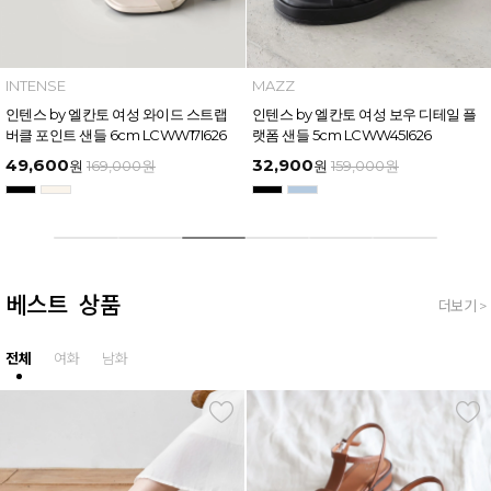
MAZZ
INTENSE
엘칸토 남성 트리플 스트랩 벨
마쯔 by 엘칸토 여성 링크 장식 플랫폼
인텐스 by
 4.5cm LCMW61M626
샌들 6cm LCWW50M626
버클 포인트 
54,400
49,600
원
159,000
원
원
169,000
원
베스트 상품
더보기 >
전체
여화
남화