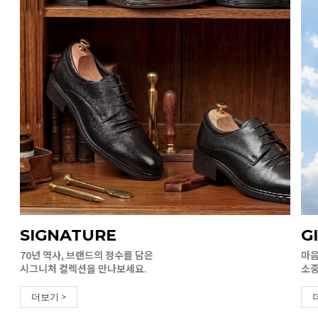
SIGNATURE
G
70년 역사, 브랜드의 정수를 담은
마음
시그니처 컬렉션을 만나보세요.
소중
더보기 >