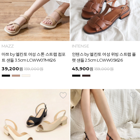
MAZZ
INTENSE
마쯔 by 엘칸토 여성 스톤 스트랩 컴포
인텐스 by 엘칸토 여성 위빙 스트랩 플
트 샌들 3.5cm LCWW07M626
랫 샌들 2.5cm LCWW05I626
39,200
45,900
원
159,000
원
원
159,000
원