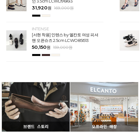
인 3.5cm LCWD96I613
31,920
원
169,000
원
INTENSE
[서현 착용] 인텐스 by 엘칸토 여성 피셔
맨 오픈슈즈 2.5cm LCWO85I513
50,150
원
159,000
원
브랜드 스토리
오프라인 매장