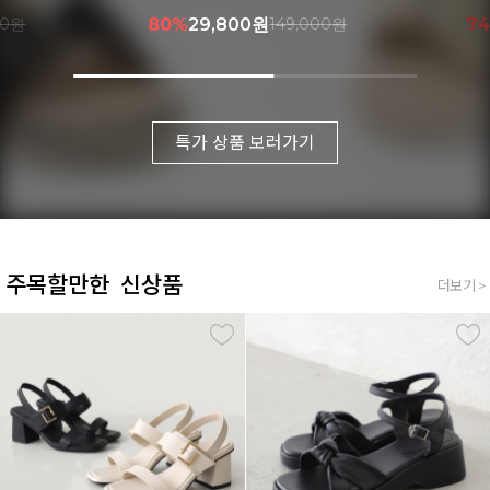
000원
74%
41,900원
159,000원
7
특가 상품 보러가기
주목할만한 신상품
더보기 >