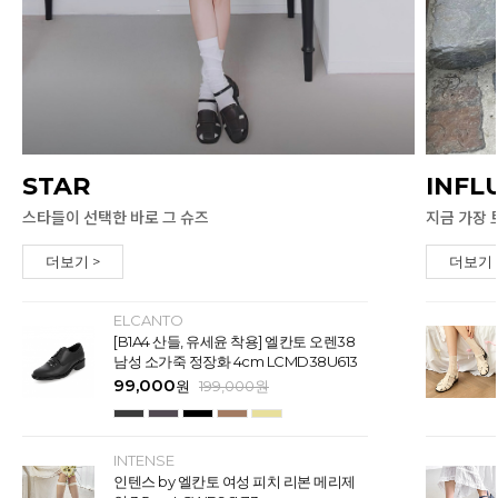
STAR
INFL
스타들이 선택한 바로 그 슈즈
지금 가장 
더보기 >
더보기 
ELCANTO
[B1A4 산들, 유세윤 착용] 엘칸토 오렌38
남성 소가죽 정장화 4cm LCMD38U613
99,000
원
199,000
원
INTENSE
인텐스 by 엘칸토 여성 피치 리본 메리제