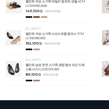
엘칸토 여성 소가죽 데일리 컴포트 샌들 4CM
LCWW92U626
143,100
원
259,000
원
ELCANTO
엘칸토 여성 소가죽 사선스트랩 펌프스 7CM
LCWD65U613
152,100
원
269,000
원
ELCANTO
엘칸토 남성 천연 소가죽 경량 엠보 피끈 드레
스화 4CM LCMD37U613
89,100
원
199,000
원