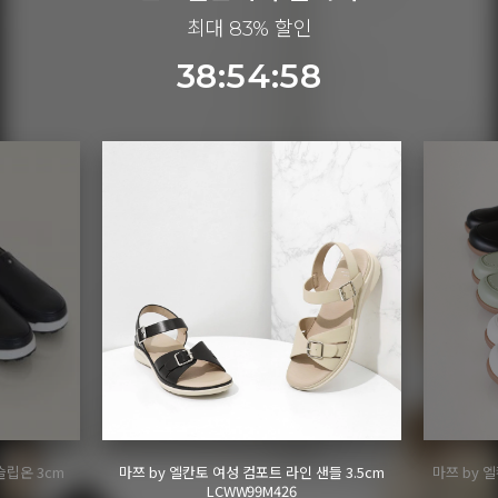
최대 83% 할인
38:54:56
들 3.5cm
마쯔 by 엘칸토 여성 펀칭디테일 케이지 오픈 슈
마쯔 by
즈 2.5cm LCWC93M613