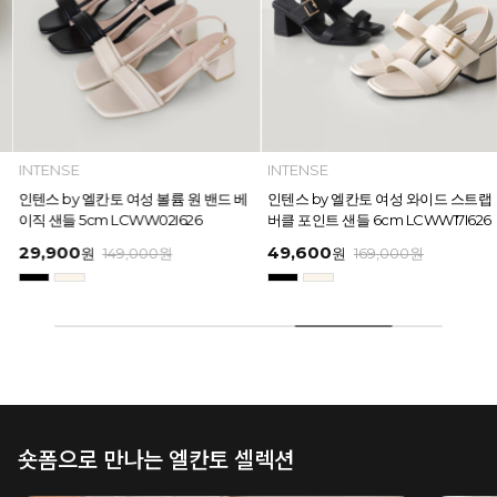
INTENSE
INTENSE
인텐스 by 엘칸토 여성 볼륨 원 밴드 베
인텐스 by 엘칸토 여성 와이드 스트랩
이직 샌들 5cm LCWW02I626
버클 포인트 샌들 6cm LCWW17I626
29,900
49,600
원
149,000
원
원
169,000
원
숏폼으로 만나는 엘칸토 셀렉션