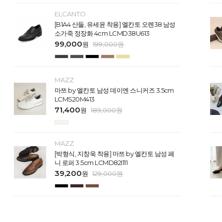
ELCANTO
[B1A4 산들, 유세윤 착용] 엘칸토 오렌38 남성
소가죽 정장화 4cm LCMD38U613
99,000
원
199,000
원
MAZZ
마쯔 by 엘칸토 남성 데이엔 스니커즈 3.5cm
LCMS20M413
71,400
원
189,000
원
MAZZ
[박형식, 지창욱 착용] 마쯔 by 엘칸토 남성 페
니 로퍼 3.5cm LCMD82I111
39,200
원
129,000
원