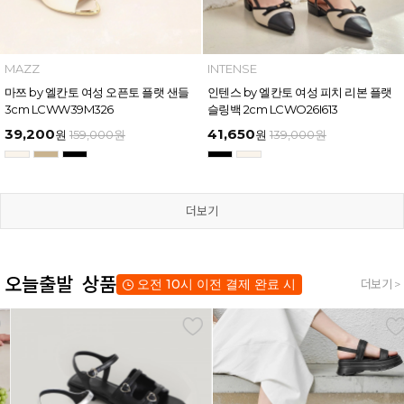
MAZZ
INTENSE
마쯔 by 엘칸토 여성 오픈토 플랫 샌들
인텐스 by 엘칸토 여성 피치 리본 플랫
3cm LCWW39M326
슬링백 2cm LCWO26I613
39,200
41,650
원
159,000
원
원
139,000
원
더보기
오늘출발 상품
오전 10시 이전 결제 완료 시
더보기 >