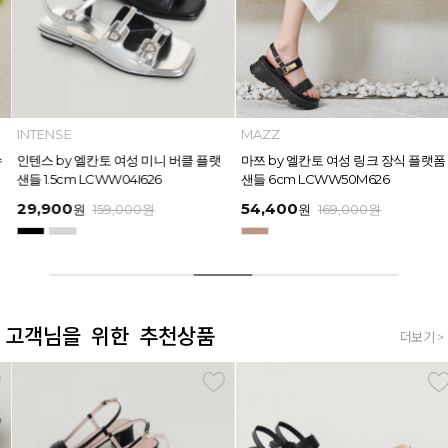
INTENSE
MAZZ
인텐스 by 엘칸토 여성 미니 버클 플랫
마쯔 by 엘칸토 여성 링크 장식 플랫폼
샌들 1.5cm LCWW04I626
샌들 6cm LCWW50M626
29,900
54,400
원
159,000
원
원
169,000
원
고객님을 위한 추천상품
더보기 >