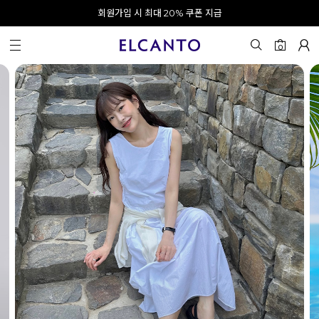
오전 10시 이전 결제 완료 시 오늘 출발!
카카오 채널 추가 시 10% 쿠폰 증정
회원가입 시 최대 20% 쿠폰 지급
0