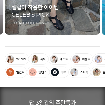
셀럽이 착용한 아이템
CELEB'S PICK
ELCANTO X Celeb
26 S/S
룩북
베스트
이벤트
엘칸토
인텐스
마쯔
스타픽
단 3일간의 주말특가