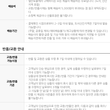
엘칸토몰에서 구매하시는 모든 제품의 배송비는 무료입니다. (도서, 산간
지역 포함)
배송비
교환/반품시에는 왕복 배송비 5,000원이 부과되는 점 참고 부탁드립니
다.
쇼핑백 제공이나 선물포장은 불가합니다.
결제확인 시점으로부터 2~3일 이내 발송, 도서산간지역은 7일이내 발송
가능합니다.
배송기간
(주말, 공휴일 제외/해외배송불가/재고상황에 따라 변경될 수 있습니다.)
배송사의 물량 급증 및 기상 악화 등의 사유로 배송이 지연될 수 있으며
배송지연에 따른 반품 및 수취 거부 시 배송비가 부과됩니다.
반품/교환 안내
교환/반품
반품 및 교환은 상품 수령 후 7일 이내에 신청하실 수 있습니다.
가능시점
고객님의 단순 변심으로 인한 경우, 실제 상품을 수령하신 날로부터 7일
이내 신청이 가능합니다.
상품상세 정보에 표시된 교환/반품 기간이 7일보다 긴 경우에는 안내된
기간으로 신청이 가능합니다.
교환/반품
고객님이 받으신 상품의 내용이 표시 광고 및 계약 내용과 다른 경우 상품
기준
을 수령하신 날로부터 3개월 이내이며,
그 사실을 안 날(알 수 있었던 날) 부터 30일 이내 신청이 가능합니다.
반품 시 제공된 사은품은 모두 회수하며 회수가 되지 않으면 교환/반품이
불가능합니다.
고객님의 단순변심으로 인한 교환/반품인 경우, 다음과 같이 상품 회수/
배송에 필요한 비용을 고객님께서 부담하셔야 합니다.