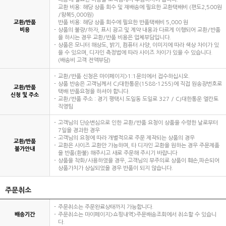
교환 비용: 해당 상품 회수 및 재배송에 필요한 교환택배비 (편도2,500원
/왕복5,000원)
교환/반품
반품 비용: 해당 상품 회수에 필요한 반품택배비 5,000 원
비용
상품의 불량/하자, 표시 광고 및 계약 내용과 다르게 이행되어 교환/반품
을 하시는 경우 교환/반품 비용은 업체부담입니다.
상품은 모니터 해상도, 밝기, 컴퓨터 사양, 이미지에 따라 색상 차이가 있
을 수 있으며, 디자인 측정법에 따라 사이즈 차이가 있을 수 있습니다.
(배송비 고객 전액부담)
교환/반품 신청은 마이페이지>1:1문의에서 접수하십시오.
상품 반송은 고객님께서 CJ대한통운(1588-1255)에 직접 원송장번호로
교환/반품
택배 반품요청을 하셔야 합니다.
신청 및 주소
교환/반품 주소 : 경기 평택시 도일동 도일로 327 / CJ대한통운 엘칸토
직영팀
고객님의 단순변심으로 인한 교환/반품 요청이 상품을 수령한 날로부터
7일을 경과한 경우
고객님의 요청에 따라 개별적으로 주문 제작되는 상품의 경우
교환/반품
교환은 사이즈 교환만 가능하며, 타 디자인 교환을 원하는 경우 주문제품
불가안내
을 반품(환불) 해주시고 새로 주문해 주시기 바랍니다
상품을 착화/사용하였을 경우, 고객님의 부주의로 상품이 훼손,파손되어
상품가치가 상실되었을 경우 반품이 되지 않습니다.
주문취소
주문취소는 주문완료상태까지 가능합니다.
배송기간
주문취소는 마이페이지>쇼핑내역>주문배송조회에서 취소할 수 있습니
다.