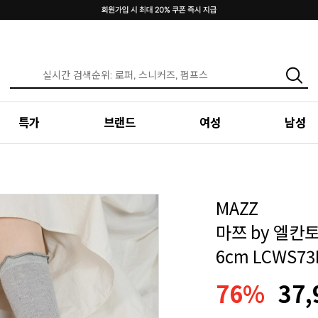
특가
브랜드
여성
남성
MAZZ
마쯔 by 엘칸
6cm LCWS73
76%
37,