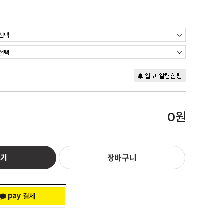
원
0
하기
장바구니