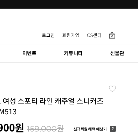
로그인
회원가입
CS센터
0
이벤트
커뮤니티
선물관
토 여성 스포티 라인 캐주얼 스니커즈
M513
900
원
원
159,000
신규회원 혜택 예상가