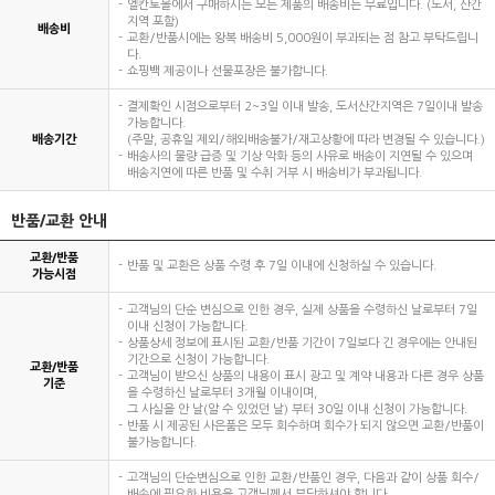
엘칸토몰에서 구매하시는 모든 제품의 배송비는 무료입니다. (도서, 산간
지역 포함)
배송비
교환/반품시에는 왕복 배송비 5,000원이 부과되는 점 참고 부탁드립니
다.
쇼핑백 제공이나 선물포장은 불가합니다.
결제확인 시점으로부터 2~3일 이내 발송, 도서산간지역은 7일이내 발송
가능합니다.
배송기간
(주말, 공휴일 제외/해외배송불가/재고상황에 따라 변경될 수 있습니다.)
배송사의 물량 급증 및 기상 악화 등의 사유로 배송이 지연될 수 있으며
배송지연에 따른 반품 및 수취 거부 시 배송비가 부과됩니다.
반품/교환 안내
교환/반품
반품 및 교환은 상품 수령 후 7일 이내에 신청하실 수 있습니다.
가능시점
고객님의 단순 변심으로 인한 경우, 실제 상품을 수령하신 날로부터 7일
이내 신청이 가능합니다.
상품상세 정보에 표시된 교환/반품 기간이 7일보다 긴 경우에는 안내된
기간으로 신청이 가능합니다.
교환/반품
고객님이 받으신 상품의 내용이 표시 광고 및 계약 내용과 다른 경우 상품
기준
을 수령하신 날로부터 3개월 이내이며,
그 사실을 안 날(알 수 있었던 날) 부터 30일 이내 신청이 가능합니다.
반품 시 제공된 사은품은 모두 회수하며 회수가 되지 않으면 교환/반품이
불가능합니다.
고객님의 단순변심으로 인한 교환/반품인 경우, 다음과 같이 상품 회수/
배송에 필요한 비용을 고객님께서 부담하셔야 합니다.