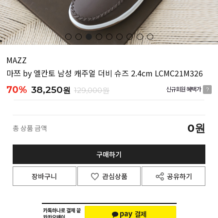
MAZZ
마쯔 by 엘칸토 남성 캐주얼 더비 슈즈 2.4cm LCMC21M326
70%
38,250
원
129,000원
신규회원 혜택가
?
0
원
총 상품 금액
구매하기
장바구니
관심상품
공유하기