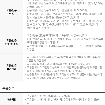
교환 비용: 해당 상품 회수 및 재배송에 필요한 교환택배비 (편도2,500원
/왕복5,000원)
교환/반품
반품 비용: 해당 상품 회수에 필요한 반품택배비 5,000 원
비용
상품의 불량/하자, 표시 광고 및 계약 내용과 다르게 이행되어 교환/반품
을 하시는 경우 교환/반품 비용은 업체부담입니다.
상품은 모니터 해상도, 밝기, 컴퓨터 사양, 이미지에 따라 색상 차이가 있
을 수 있으며, 디자인 측정법에 따라 사이즈 차이가 있을 수 있습니다.
(배송비 고객 전액부담)
교환/반품 신청은 마이페이지>1:1문의에서 접수하십시오.
상품 반송은 고객님께서 CJ대한통운(1588-1255)에 직접 원송장번호로
교환/반품
택배 반품요청을 하셔야 합니다.
신청 및 주소
교환/반품 주소 : 경기 평택시 도일동 도일로 327 / CJ대한통운 엘칸토
직영팀
고객님의 단순변심으로 인한 교환/반품 요청이 상품을 수령한 날로부터
7일을 경과한 경우
고객님의 요청에 따라 개별적으로 주문 제작되는 상품의 경우
교환/반품
교환은 사이즈 교환만 가능하며, 타 디자인 교환을 원하는 경우 주문제품
불가안내
을 반품(환불) 해주시고 새로 주문해 주시기 바랍니다
상품을 착화/사용하였을 경우, 고객님의 부주의로 상품이 훼손,파손되어
상품가치가 상실되었을 경우 반품이 되지 않습니다.
주문취소
주문취소는 주문완료상태까지 가능합니다.
배송기간
주문취소는 마이페이지>쇼핑내역>주문배송조회에서 취소할 수 있습니
다.