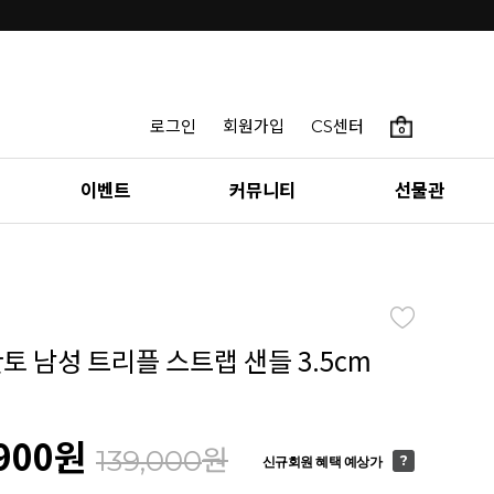
로그인
회원가입
CS센터
0
이벤트
커뮤니티
선물관
칸토 남성 트리플 스트랩 샌들 3.5cm
900
원
원
139,000
신규회원 혜택 예상가