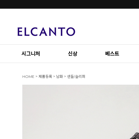
시그니처
신상
베스트
>
>
>
HOME
제품등록
남화
샌들/슬리퍼