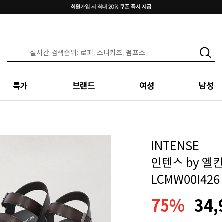
특가
브랜드
여성
남성
INTENSE
인텐스 by 엘
LCMW00I426
75%
34,